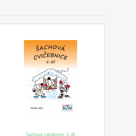
Šachová cvičebnice, 5. díl