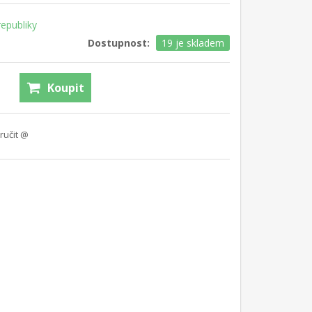
epubliky
Dostupnost:
19 je skladem
Koupit
ručit @