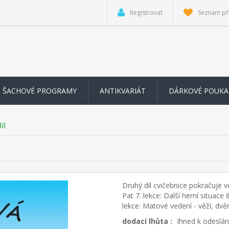
Registrovat
Seznam př
ŠACHOVÉ PROGRAMY
ANTIKVARIÁT
DÁRKOVÉ POUKA
íl
Druhý díl cvičebnice pokračuje v
Pat 7. lekce: Další herní situac
lekce: Matové vedení - věží, dvěm
dodací lhůta :
Ihned k odeslán