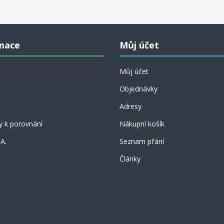
mace
Můj účet
Můj účet
Objednávky
Adresy
y k porovnání
Nákupní košík
 A.
Seznam přání
Články