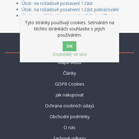
Útok na rošádové postavení 1.část
Útok na rošádové posatvení 1.část pokračování
Útok na rošádové postavení - Obět na H7
Tyto stránky používají cookies. Setrváním na
těchto stránkách souhlasíte s jejich
používáním.
Informace
Dozvědět se více
Mapa webu
Články
GDPR Cookies
Jak nakupovat
Ochrana osobních údajů
Obchodní podmínky
O nás
šachové odkazy