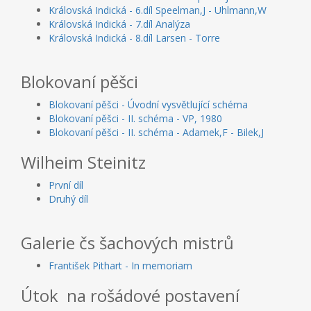
Královská Indická - 6.díl Speelman,J - Uhlmann,W
Královská Indická - 7.díl Analýza
Královská Indická - 8.díl Larsen - Torre
Blokovaní pěšci
Blokovaní pěšci - Úvodní vysvětlující schéma
Blokovaní pěšci - II. schéma - VP, 1980
Blokovaní pěšci - II. schéma - Adamek,F - Bilek,J
Wilheim Steinitz
První díl
Druhý díl
Galerie čs šachových mistrů
František Pithart - In memoriam
Útok na rošádové postavení