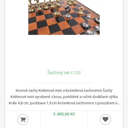
Šachový set č.133
Kovové šachy Květinové mini a koženková šachovnice Šachy
Květinové mini vyrobené z kovu, potištěné a ručně dodělané výška
krále 4,8 cm, podstava 1,9 cm koženková šachovnice s pouzdrem na
šachy a dámu rozměr 28 cm x 28 cm x 3,5 cm Čtverec: 2,8 cm
3 400,00 Kč