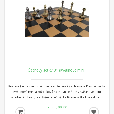
Šachový set č.131 (Květinové mini)
Kovové šachy Květinové mini a koženková šachovnice Kovové šachy
Květinové mini a koženková šachovnice Šachy Květinové mini
vyrobené z kovu, potištěné a ručně dodělané výška krále 4,8 cm,
podstava 1,9 cm koženková šachovnice rozměr 26 cm x 26 cm x 1 cm
2 890,00 Kč
Čtverec: 2,8 cm