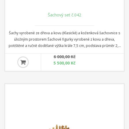
Šachový set č.042
Šachy vyrobené ze dřeva a kovu (Klasické) a koženková šachovnice s
úložným prostorem Šachové figurky vyrobené z kovu a dřeva,
potištěné a ručně dodělané výška krále 7,5 cm, podstava průměr 2,5
cm Koženková šachovnice s úložným prostorem + kostky a dáma
6 000,00 Kč
rozměr 35 cm x 35 cm x 4 cm Čtverec: 3,5 cm
5 500,00 Kč