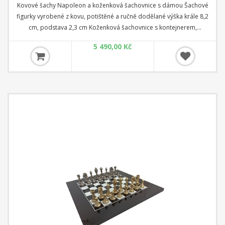
Kovové šachy Napoleon a koženková šachovnice s dámou Šachové
figurky vyrobené z kovu, potištěné a ručně dodělané výška krále 8,2
cm, podstava 2,3 cm Koženková šachovnice s kontejnerem,
Backgammon a dáma rozměr 35 cm x 35 cm x 4 cm Čtverec: 3,5 cm
5 490,00 Kč