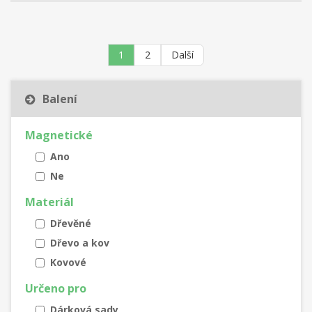
1
2
Další
Balení
Magnetické
Ano
Ne
Materiál
Dřevěné
Dřevo a kov
Kovové
Určeno pro
Dárková sady