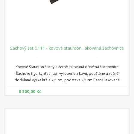
Šachový set č.111 - kovové staunton, lakovaná šachovnice
Kovové Staunton šachy a černě lakovaná dřevěná šachovnice
Šachové figurky Staunton vyrobené z kovu, potištěné a ručně
dodělané výška krále 7,5 cm, podstava 2,5 cm Černě lakovaná
dřevěná šachovnice - lesklý černo/bílý lak rozměr 40 cm x 40 cm x 1,8
8 300,00 Kč
cm Čtverec: 3,5 cm