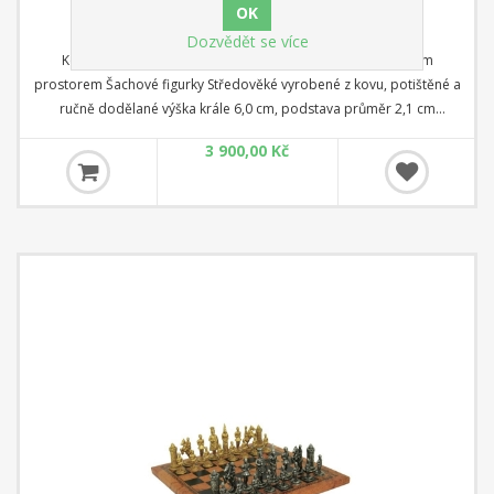
Dozvědět se více
Kovové šachy Středověk a koženková šachovnice s úložným
prostorem Šachové figurky Středověké vyrobené z kovu, potištěné a
ručně dodělané výška krále 6,0 cm, podstava průměr 2,1 cm
Koženková šachovnice rozměr 28 cm x 28 cm x 3,5 cm Čtverec: 2,8
3 900,00 Kč
cm