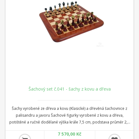
Šachový set č.041 - šachy z kovu a dřeva
Šachy vyrobené ze dřeva a kovu (Klasické) a dřevěná šachovnice z
palisandru a javoru Šachové figurky vyrobené z kovu a dřeva,
potištěné a ručně dodělané výška krále 7,5 cm, podstava průměr 2,5
cm Dřevěná šachovnice z palisandru a javoru - ručně vykládaná
7 570,00 Kč
rozměr 38 cm x 38 cm x 2 cm Čtverec: 4 cm