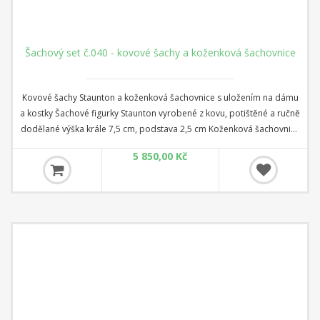
Šachový set č.040 - kovové šachy a koženková šachovnice
Kovové šachy Staunton a koženková šachovnice s uložením na dámu
a kostky Šachové figurky Staunton vyrobené z kovu, potištěné a ručně
dodělané výška krále 7,5 cm, podstava 2,5 cm Koženková šachovnice
s kontejnerem, dámu a kostky rozměr 35 cm x 35 cm x 4 cm Čtverec:
5 850,00 Kč
3,5 cm