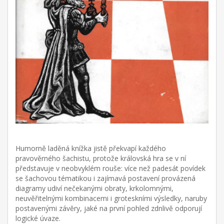
Humorně laděná knížka jistě překvapí každého
pravověrného šachistu, protože královská hra se v ní
představuje v neobvyklém rouše: více než padesát povídek
se šachovou tématikou i zajímavá postavení provázená
diagramy udiví nečekanými obraty, krkolomnými,
neuvěřitelnými kombinacemi i groteskními výsledky, naruby
postavenými závěry, jaké na první pohled zdnlivě odporují
logické úvaze.