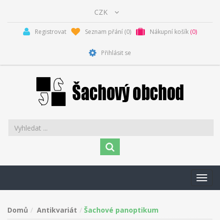
Registrovat
Seznam přání
(0)
Nákupní košík
(0)
Přihlásit se
Toggl
navig
Domů
Antikvariát
Šachové panoptikum