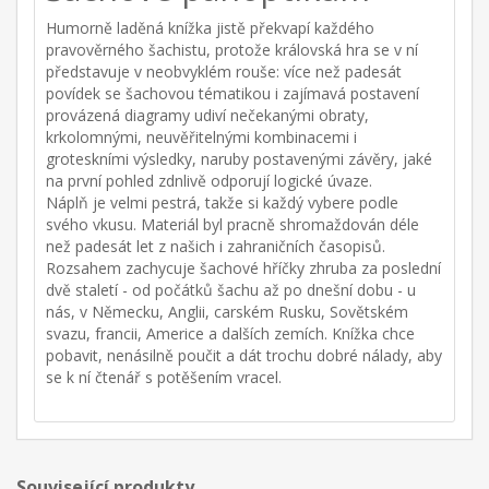
Humorně laděná knížka jistě překvapí každého
pravověrného šachistu, protože královská hra se v ní
představuje v neobvyklém rouše: více než padesát
povídek se šachovou tématikou i zajímavá postavení
provázená diagramy udiví nečekanými obraty,
krkolomnými, neuvěřitelnými kombinacemi i
groteskními výsledky, naruby postavenými závěry, jaké
na první pohled zdnlivě odporují logické úvaze.
Náplň je velmi pestrá, takže si každý vybere podle
svého vkusu. Materiál byl pracně shromaždován déle
než padesát let z našich i zahraničních časopisů.
Rozsahem zachycuje šachové hříčky zhruba za poslední
dvě staletí - od počátků šachu až po dnešní dobu - u
nás, v Německu, Anglii, carském Rusku, Sovětském
svazu, francii, Americe a dalších zemích. Knížka chce
pobavit, nenásilně poučit a dát trochu dobré nálady, aby
se k ní čtenář s potěšením vracel.
Související produkty