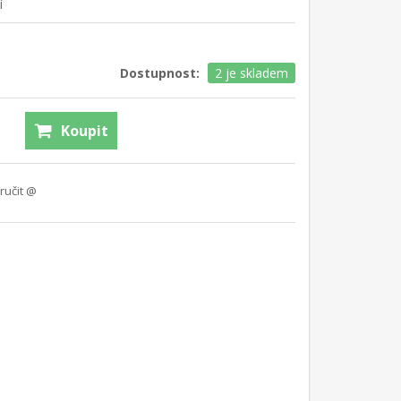
í
Dostupnost:
2 je skladem
Koupit
ručit @