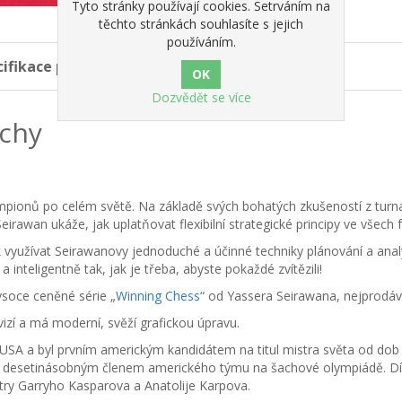
Tyto stránky používají cookies. Setrváním na
těchto stránkách souhlasíte s jejich
používáním.
cifikace produktů
Dozvědět se více
achy
šampionů po celém světě. Na základě svých bohatých zkušeností z tur
awan ukáže, jak uplatňovat flexibilní strategické principy ve všech fá
k využívat Seirawanovy jednoduché a účinné techniky plánování a analý
 inteligentně tak, jak je třeba, abyste pokaždé zvítězili!
ysoce ceněné série „
Winning Chess
“ od Yassera Seirawana, nejprodáv
vizí a má moderní, svěží grafickou úpravu.
v USA a byl prvním americkým kandidátem na titul mistra světa od d
a desetinásobným členem amerického týmu na šachové olympiádě. Dí
istry Garryho Kasparova a Anatolije Karpova.