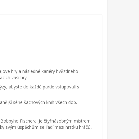
najové hry a následné kariéry hvězdného
zích vaší hry.
zy, abyste do každé partie vstupovali s
anější série šachových knih všech dob.
ob Bobbyho Fischera. Je čtyřnásobným mistrem
ky svým úspěchům se řadí mezi hrstku hráčů,