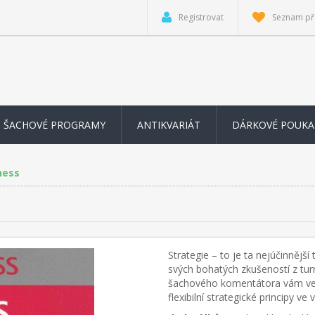
Registrovat
Seznam př
ŠACHOVÉ PROGRAMY
ANTIKVARIÁT
DÁRKOVÉ POUKA
hess
Strategie – to je ta nejúčinněj
svých bohatých zkušeností z tur
šachového komentátora vám velm
flexibilní strategické principy ve 