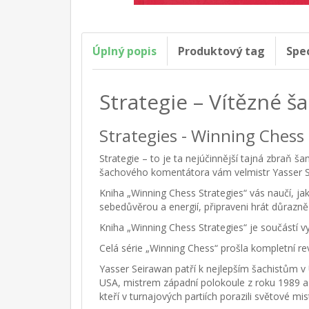
Úplný popis
Produktový tag
Spe
Strategie – Vítězné š
Strategies - Winning Chess
Strategie – to je ta nejúčinnější tajná zbraň 
šachového komentátora vám velmistr Yasser Seir
Kniha „Winning Chess Strategies“ vás naučí, ja
sebedůvěrou a energií, připraveni hrát důrazně a
Kniha „Winning Chess Strategies“ je součástí v
Celá série „Winning Chess“ prošla kompletní re
Yasser Seirawan patří k nejlepším šachistům 
USA, mistrem západní polokoule z roku 1989 
kteří v turnajových partiích porazili světové m