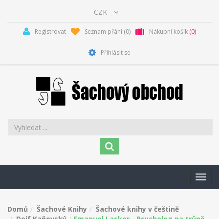
Registrovat
Seznam přání
(0)
Nákupní košík
(0)
Přihlásit se
Toggl
navig
Domů
Šachové Knihy
Šachové knihy v češtině
Dejf Kaňovský
Emanuel Lasker - Psycholog na trůně