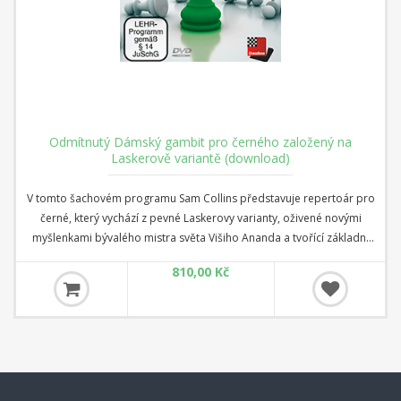
Odmítnutý Dámský gambit pro černého založený na
Laskerově variantě (download)
V tomto šachovém programu Sam Collins představuje repertoár pro
černé, který vychází z pevné Laskerovy varianty, oživené novými
myšlenkami bývalého mistra světa Višiho Ananda a tvořící základní
kámen mnoha silných repertoárů dnešních GM. S výjimkou
810,00 Kč
Katalánské jsou zde zahrnuty všechny významné varianty po 1.d4 d5
2.c4 e6, včetně odchylek bílého s Bxf6 a Bf4 a kritické výměnné
varianty