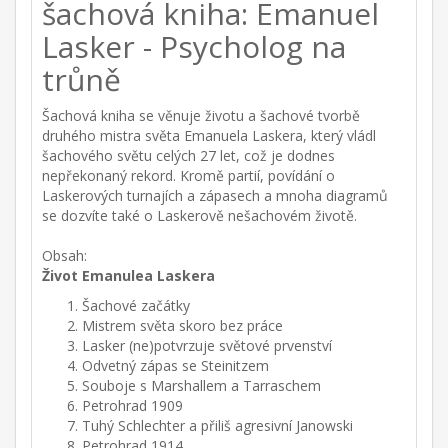
šachová kniha: Emanuel
Lasker - Psycholog na
trůně
Šachová kniha se věnuje životu a šachové tvorbě
druhého mistra světa Emanuela Laskera, který vládl
šachového světu celých 27 let, což je dodnes
nepřekonaný rekord. Kromě partií, povídání o
Laskerových turnajích a zápasech a mnoha diagramů
se dozvíte také o Laskerově nešachovém životě.
Obsah:
Život Emanulea Laskera
Šachové začátky
Mistrem světa skoro bez práce
Lasker (ne)potvrzuje světové prvenství
Odvetný zápas se Steinitzem
Souboje s Marshallem a Tarraschem
Petrohrad 1909
Tuhý Schlechter a přiliš agresivní Janowski
Petrohrad 1914