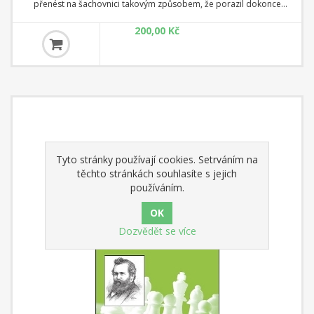
přenést na šachovnici takovým způsobem, že porazil dokonce
velkého Aljechina. Jeho šachový styl byl krystalicky čistý a jasný, stejně
200,00 Kč
jako jeho život.
Tyto stránky používají cookies. Setrváním na
těchto stránkách souhlasíte s jejich
používáním.
Dozvědět se více