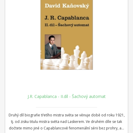
J.R. Capablanca - II.díl - Šachový automat
Druhý díl biografie třetího mistra světa se věnuje době od roku 1921,
tj. od zisku titulu mistra světa nad Laskerem. Ve druhém díle se tak
dočtete mimo jiné o Capablancově fenomenální sérii bez prohry, ale