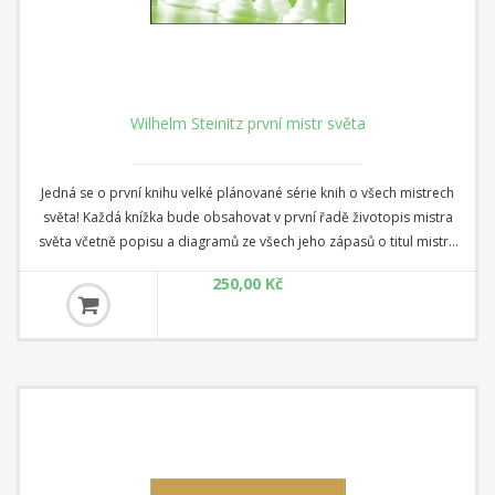
Wilhelm Steinitz první mistr světa
Jedná se o první knihu velké plánované série knih o všech mistrech
světa! Každá knížka bude obsahovat v první řadě životopis mistra
světa včetně popisu a diagramů ze všech jeho zápasů o titul mistra
světa, resp. z jeho nejvýznamnějších turnajů. Kniha má 128 stran s
250,00 Kč
vazbou V2.