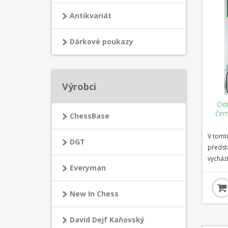
Antikvariát
Dárkové poukazy
Výrobci
Odm
čer
ChessBase
V tomt
DGT
předst
vychází
Everyman
oživen
mistra 
základ
New In Chess
repert
Katalá
David Dejf Kaňovský
význam