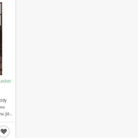
tak i ty
t a
Lasker
vždy
tou
. Již v
 titul
o
 až v