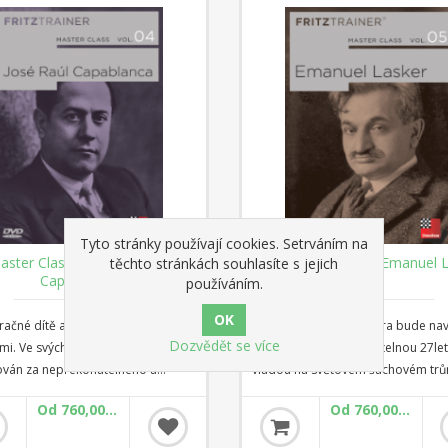
odchylek bílého s Bxf6 a Bf4 a
ortodoxní, Laskerova a slovanská), 
é výměnné varianty
podivné a úžasné (jako je Albinův
kontrgambit, Hennig-Schara gambi
Marshallova obrana).
Tyto stránky používají cookies. Setrváním na
aster Class 4.díl: José Raúl
Master Class 5. díl: Emanuel 
těchto stránkách souhlasíte s jejich
Capablanca
používáním.
zračné dítě a je obklopen mnoha
Jméno Emanuela Laskera bude na
Dozvědět se více
i. Ve svých nejlepších časech, byl
spojeno s jeho neuvěřitelnou 27le
ván za nepřekonatelného a
vládou na světovém šachovém trůnu
i byl považován za největší
roce 1894, ve svých 25 letech, získal
Od 760,00 Kč
Od 760,00 Kč
 talent všech dob: José Raúl
mistra světa Wilhelm Steinitz a jeh
anca, narozený 1888 v Havaně. Ve
rekordní počet let na trůnu skončil