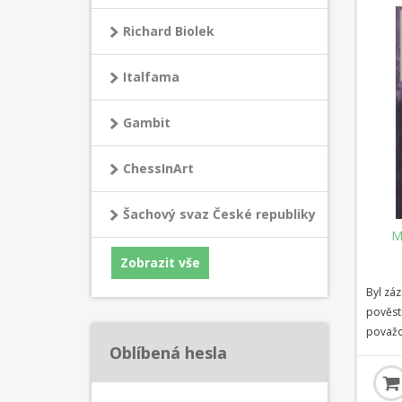
včetně 
Richard Biolek
kritick
Italfama
Gambit
ChessInArt
Šachový svaz České republiky
M
Zobrazit vše
Byl zá
pověstm
považo
Oblíbená hesla
mnohým
šachový
Capabl