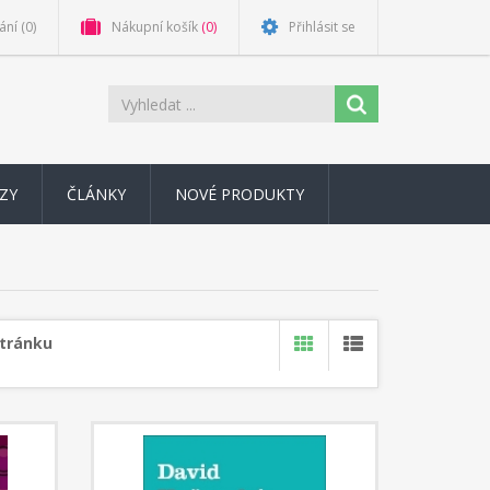
ání
(0)
Nákupní košík
(0)
Přihlásit se
ZY
ČLÁNKY
NOVÉ PRODUKTY
stránku