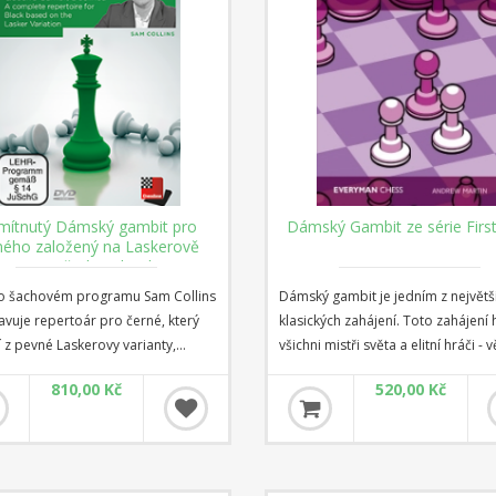
ítnutý Dámský gambit pro
Dámský Gambit ze série First
ného založený na Laskerově
variantě (download)
o šachovém programu Sam Collins
Dámský gambit je jedním z největš
avuje repertoár pro černé, který
klasických zahájení. Toto zahájení h
 z pevné Laskerovy varianty,
všichni mistři světa a elitní hráči - v
é novými myšlenkami bývalého
nich za obě strany. V této knize ve
810,00 Kč
520,00 Kč
světa Višiho Ananda a tvořící
zkušený trenér mezinárodní mistr
ní kámen mnoha silných
Andrew Martin vysvětluje základní
oárů dnešních GM. S výjimkou
myšlenky všech různých variant, se
nské jsou zde zahrnuty všechny
kterými se můžete setkat po 1 d4 d
né varianty po 1.d4 d5 2.c4 e6,
Zahrnuje jak klasické obrany (jako