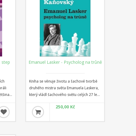
 step
Emanuel Lasker - Psycholog na trůně
ích
Kniha se věnuje životu a šachové tvorbě
ráli
druhého mistra světa Emanuela Laskera,
ětšina z
který vládl šachového světu celých 27 let,
lmi
což je dodnes nepřekonaný rekord.
250,00 Kč
Kromě partií, povídání o Laskerových
turnajích a zápasech a mnoha diagramů
se dozvíte také o Laskerově nešachovém
5 2 c4.
životě.
 jsou