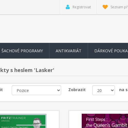
Registrovat
Seznam př
ŠACHOVÉ PROGRAMY
ANTIKVARIÁT
DÁRKOVÉ POUKA
kty s heslem 'Lasker'
it
Zobrazit
na 