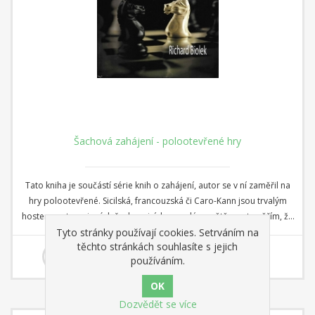
Šachová zahájení - polootevřené hry
Tato kniha je součástí série knih o zahájení, autor se v ní zaměřil na
hry polootevřené. Sicilská, francouzská či Caro-Kann jsou trvalým
hostem na turnajových šachovnicích po celém světě, proto věřím, že
Tyto stránky používají cookies. Setrváním na
po prostudování této publikace získají čtenáři lepší přehled jak, proč
400,00 Kč
těchto stránkách souhlasíte s jejich
a kdy rozehrávat jednotlivé varianty. Hlavní ozdobou jsou podrobné
používáním.
komentáře jednoho z našich nejlepších analytiků-velmistra Marka
Vokáče.
Dozvědět se více