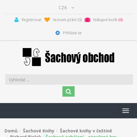
Registrovat
Seznam přání
(0)
Nákupní košík
(0)
Přihlásit se
Toggl
navig
Domů
Šachové Knihy
Šachové knihy v češtině
Richard Biolek
Šachová zahájení - otevřené hry