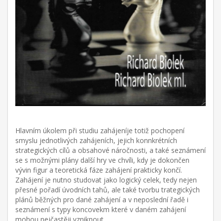
Hlavním úkolem při studiu zahájeníje totiž pochopení
smyslu jednotlivých zahájeních, jejich konnkrétních
strategických cílů a obsahové náročnosti, a také seznámení
se s možnými plány další hry ve chvíli, kdy je dokončen
vývin figur a teoretická fáze zahájení prakticky končí.
Zahájení je nutno studovat jako logický celek, tedy nejen
přesné pořadí úvodních tahů, ale také tvorbu trategických
plánů běžných pro dané zahájení a v neposlední řadě i
seznámení s typy koncovekm které v daném zahájení
mohou nejčastěji vzniknout.