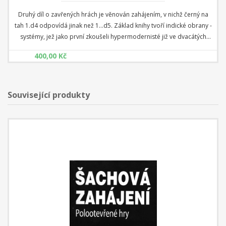
Druhý díl o zavřených hrách je věnován zahájením, v nichž černý na
tah 1.d4 odpovídá jinak než 1...d5. Základ knihy tvoří indické obrany -
systémy, jež jako první zkoušeli hypermodernisté již ve dvacátých
letech minulého století. Necelých sto let praxe prokázalo jejich
400,00 Kč
životaschopnost, varianty se rozvinuly do šířky a hloubky a dnes jsou
indické populárnější než klasický dámský gambit. Pravdou je, že
pozice v těchto zahájeních jsou velice zajímavé vznikajícími konflikty -
černý často dovolí bílému obsadit centrum, pak ale na něj tvrdě
Související produkty
útočí, případně získá slibné možnosti na křídlech! Samozřejmě i bílý
má své trumfy - o tom všem se dočtete v této knize.