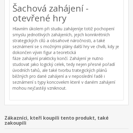
Šachová zahájení -
otevřené hry
Hlavním úkolem při studiu zahájeníje totiž pochopení
smyslu jednotlivých zahájeních, jejich konnkrétních
strategických cílů a obsahové náročnosti, a také
seznámení se s možnými plány další hry ve chvíli, kdy je
dokončen vývin figur a teoretická
fáze zahájení prakticky končí. Zahájení je nutno
studovat jako logický celek, tedy nejen přesné pořadí
úvodních tahů, ale také tvorbu trategických plánů
běžných pro dané zahájení a v neposlední řadě i
seznámení s typy koncovekm které v daném zahájení
mohou nejčastěji vzniknout.
Zákazníci, kteří koupili tento produkt, také
zakoupili