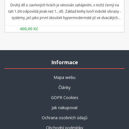
Druhý díl o zavřených hrách je věnován zahájením, v nichž černý na
tah 1.d4 odpovídá jinak než 1...d5. Základ knihy tvoří indické obrany -
systémy, jež jako první zkoušeli hypermodernisté již ve dvacátých
letech minulého století. Necelých sto let praxe prokázalo jejich
400,00 Kč
životaschopnost, varianty se rozvinuly do šířky a hloubky a dnes jsou
indické populárnější než klasický dámský gambit. Pravdou je, že
pozice v těchto zahájeních jsou velice zajímavé vznikajícími konflikty -
černý často dovolí bílému obsadit centrum, pak ale na něj tvrdě
útočí, případně získá slibné možnosti na křídlech! Samozřejmě i bílý
Informace
má své trumfy - o tom všem se dočtete v této knize.
Mapa webu
Články
GDPR Cookies
Jak nakupovat
Ochrana osobních údajů
Obchodní podmínky