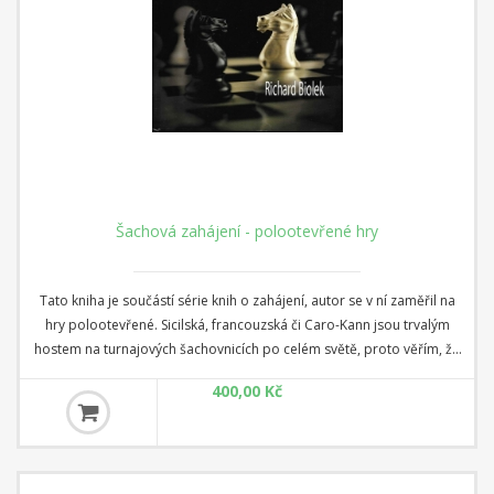
Šachová zahájení - polootevřené hry
Tato kniha je součástí série knih o zahájení, autor se v ní zaměřil na
hry polootevřené. Sicilská, francouzská či Caro-Kann jsou trvalým
hostem na turnajových šachovnicích po celém světě, proto věřím, že
po prostudování této publikace získají čtenáři lepší přehled jak, proč
400,00 Kč
a kdy rozehrávat jednotlivé varianty. Hlavní ozdobou jsou podrobné
komentáře jednoho z našich nejlepších analytiků-velmistra Marka
Vokáče.