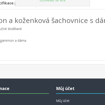
Dozvědět se více
cifikace produktů
on a koženková šachovnice s d
ručně dodělané
ckgammon a dáma
mace
Můj účet
Můj účet