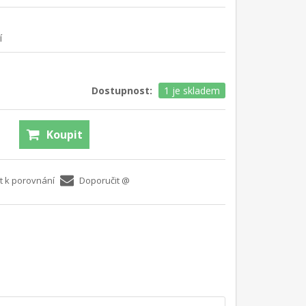
í
Dostupnost:
1 je skladem
Koupit
t k porovnání
Doporučit @