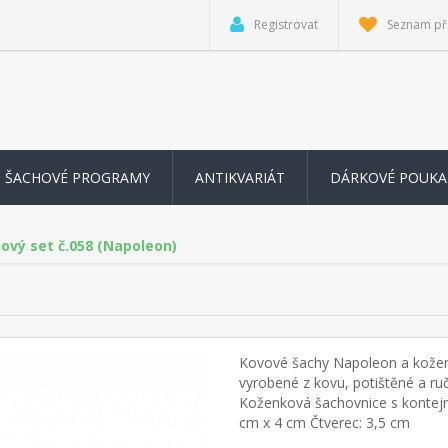
Registrovat
Seznam př
ŠACHOVÉ PROGRAMY
ANTIKVARIÁT
DÁRKOVÉ POUKA
ový set č.058 (Napoleon)
Kovové šachy Napoleon a kožen
vyrobené z kovu, potištěné a ru
Koženková šachovnice s konte
cm x 4 cm Čtverec: 3,5 cm