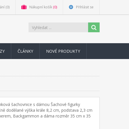
ání
(0)
Nákupní košík
(0)
Přihlásit se
ZY
ČLÁNKY
NOVÉ PRODUKTY
ková šachovnice s dámou Šachové figurky
čně dodělané výška krále 8,2 cm, podstava 2,3 cm
jnerem, Backgammon a dáma rozměr 35 cm x 35