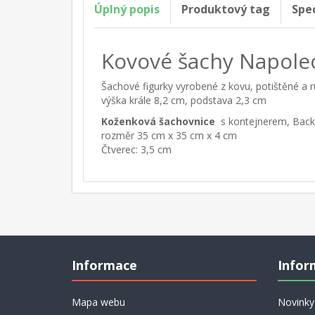
Úplný popis
Produktový tag
Spe
Kovové šachy Napole
Šachové figurky vyrobené z kovu, potištěné a 
výška krále 8,2 cm, podstava 2,3 cm
Koženková šachovnice
s kontejnerem, Ba
rozměr 35 cm x 35 cm x 4 cm
Čtverec: 3,5 cm
Informace
Infor
Mapa webu
Novinky