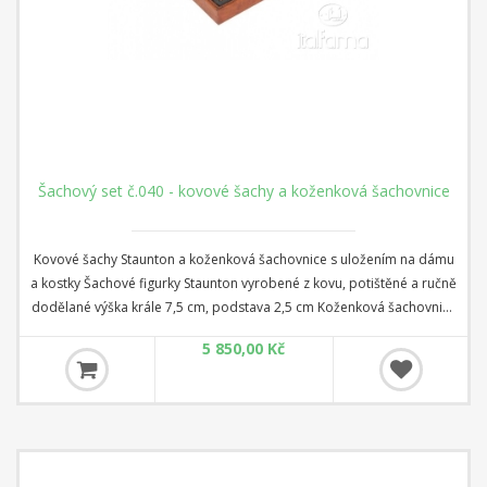
Šachový set č.040 - kovové šachy a koženková šachovnice
Kovové šachy Staunton a koženková šachovnice s uložením na dámu
a kostky Šachové figurky Staunton vyrobené z kovu, potištěné a ručně
dodělané výška krále 7,5 cm, podstava 2,5 cm Koženková šachovnice
s kontejnerem, dámu a kostky rozměr 35 cm x 35 cm x 4 cm Čtverec:
5 850,00 Kč
3,5 cm