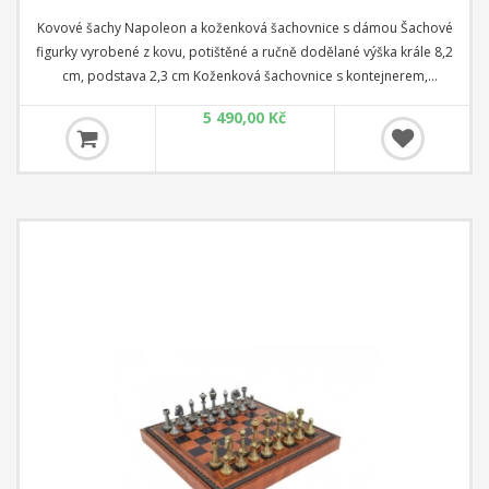
Kovové šachy Napoleon a koženková šachovnice s dámou Šachové
figurky vyrobené z kovu, potištěné a ručně dodělané výška krále 8,2
cm, podstava 2,3 cm Koženková šachovnice s kontejnerem,
Backgammon a dáma rozměr 35 cm x 35 cm x 4 cm Čtverec: 3,5 cm
5 490,00 Kč