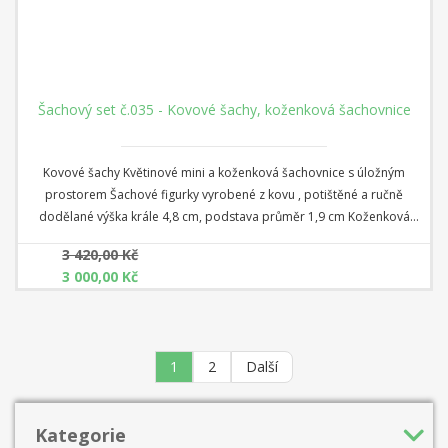
Šachový set č.035 - Kovové šachy, koženková šachovnice
Kovové šachy Květinové mini a koženková šachovnice s úložným
prostorem Šachové figurky vyrobené z kovu , potištěné a ručně
dodělané výška krále 4,8 cm, podstava průměr 1,9 cm Koženková
šachovnice s mapou světa rozměr 28 cm x 28 cm x 3,5 cm Čtverec:
3 420,00 Kč
2,8 cm
3 000,00 Kč
1
2
Další
Kategorie