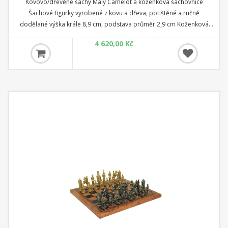
Kovovo/dřevěné šachy Malý Camelot a koženková šachovnice
Šachové figurky vyrobené z kovu a dřeva, potištěné a ručně
dodělané výška krále 8,9 cm, podstava průměr 2,9 cm Koženková
šachovnice rozměr 40 cm x 40 cm x 1,5 cm Čtverec: 4,5 cm
4 620,00 Kč