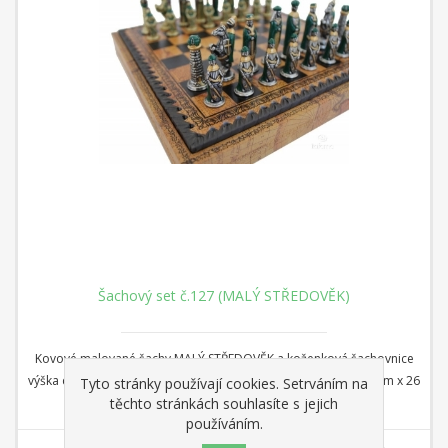
Šachový set č.127 (MALÝ STŘEDOVĚK)
Kovové malované šachy MALÝ STŘEDOVĚK a koženková šachovnice
výška cm 6 - průměr cm 2,1 koženková šachovnice rozměr 26 cm x 26
Tyto stránky používají cookies. Setrváním na
těchto stránkách souhlasíte s jejich
cm x 1 cm Čtverec: 2,8 cm
používáním.
4 400,00 Kč