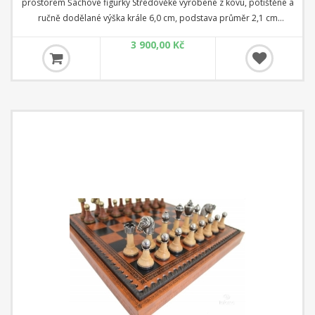
prostorem Šachové figurky Středověké vyrobené z kovu, potištěné a
ručně dodělané výška krále 6,0 cm, podstava průměr 2,1 cm
Koženková šachovnice rozměr 28 cm x 28 cm x 3,5 cm Čtverec: 2,8
3 900,00 Kč
cm