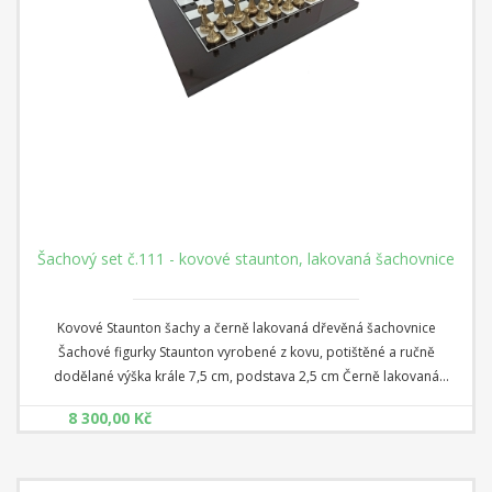
Šachový set č.111 - kovové staunton, lakovaná šachovnice
Kovové Staunton šachy a černě lakovaná dřevěná šachovnice
Šachové figurky Staunton vyrobené z kovu, potištěné a ručně
dodělané výška krále 7,5 cm, podstava 2,5 cm Černě lakovaná
dřevěná šachovnice - lesklý černo/bílý lak rozměr 40 cm x 40 cm x 1,8
8 300,00 Kč
cm Čtverec: 3,5 cm