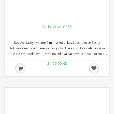
Šachový set č.133
Kovové šachy Květinové mini a koženková šachovnice Šachy
Květinové mini vyrobené z kovu, potištěné a ručně dodělané výška
krále 4,8 cm, podstava 1,9 cm koženková šachovnice s pouzdrem na
šachy a dámu rozměr 28 cm x 28 cm x 3,5 cm Čtverec: 2,8 cm
3 400,00 Kč