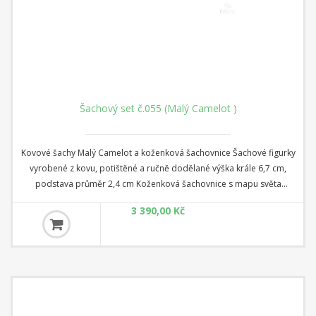
Šachový set č.055 (Malý Camelot )
Kovové šachy Malý Camelot a koženková šachovnice Šachové figurky
vyrobené z kovu, potištěné a ručně dodělané výška krále 6,7 cm,
podstava průměr 2,4 cm Koženková šachovnice s mapu světa
rozměr 26 cm x 26 cm x 1 cm Čtverec: 2,8 cm
3 390,00 Kč