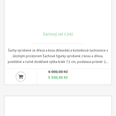
Šachový set č.042
Šachy vyrobené ze dřeva a kovu (Klasické) a koženková šachovnice s
úložným prostorem Šachové figurky vyrobené z kovu a dřeva,
potištěné a ručně dodělané výška krále 7,5 cm, podstava průměr 2,5
cm Koženková šachovnice s úložným prostorem + kostky a dáma
6 000,00 Kč
rozměr 35 cm x 35 cm x 4 cm Čtverec: 3,5 cm
5 500,00 Kč