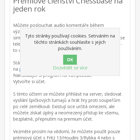
Prémiové členství Chessbase na
jeden rok
Můžete poslouchat audio komentáře během
významných akcí, přijímat živé školení, hrát v
Tyto stránky používají cookies. Setrváním na
simultánních exhibicích proti GM, sledovat v ChessBase
těchto stránkách souhlasíte s jejich
televizi ukázky Daniela Kinga nebo Karstena Mulleho -
používáním.
to vše bez dalších nákladů nebo závazků.
Stáhněte si zdarma dostupného klienta (Verze 7)
Dozvědět se více
na
playchess.com
.
Nainstalujte si program na Váš počítač.
Vytvořte si účet.
S tímto účtem se můžete přihlásit na server, sledovat
vysílání špičkových turnajů a hrát hry proti soupeřům
po celé zeměkouli. Existují sice určitá omezení, ale
můžete získat úplný a neomezený přístup ke všemu,
bezplatně, přepnutím na premium účet.
Vezměte prosím na vědomí, že můžete použít pouze
prémiový účet s Fritz 13/Houdini 3/Rybka 4 nebo s