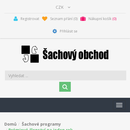
Registrovat
Seznam přání
(0)
Nákupní košík
(0)
Přihlásit se
Toggl
navig
Domů
Šachové programy
Prémiové členství na jeden rok