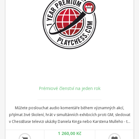
Prémiové členství na jeden rok
Můžete poslouchat audio komentáře během významných akcí,
přijímat živé školení, hrát v simultánních exhibicích proti GM, sledovat
v ChessBase televizi ukázky Daniela Kinga nebo Karstena Mulleho - to
vše bez dalších nákladů nebo závazků.
1 260,00 Kč