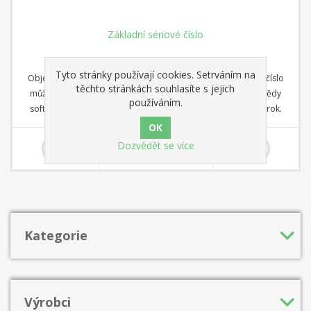
Základní sériové číslo
Tyto stránky používají cookies. Setrváním na
Objednejte si zde a sériové číslo obdržíte e-mailem. Sériové číslo
těchto stránkách souhlasíte s jejich
můžete použít pro jeden účet. Zadejte ho do nabídky nápovědy
používáním.
softwaru playchess.com a získejte základní přístup na jeden rok.
870,00 Kč
Dozvědět se více
Kategorie
Výrobci