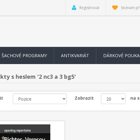
Registrovat
Seznam př
ŠACHOVÉ PROGRAMY
ANTIKVARIÁT
DÁRKOVÉ POUKA
kty s heslem '2 nc3 a 3 bg5'
it
Zobrazit
na 