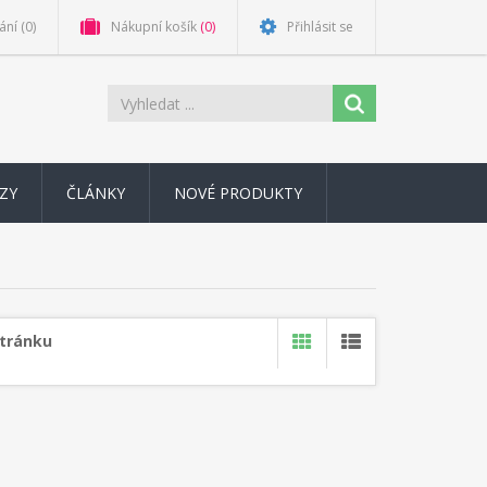
ání
(0)
Nákupní košík
(0)
Přihlásit se
ZY
ČLÁNKY
NOVÉ PRODUKTY
stránku