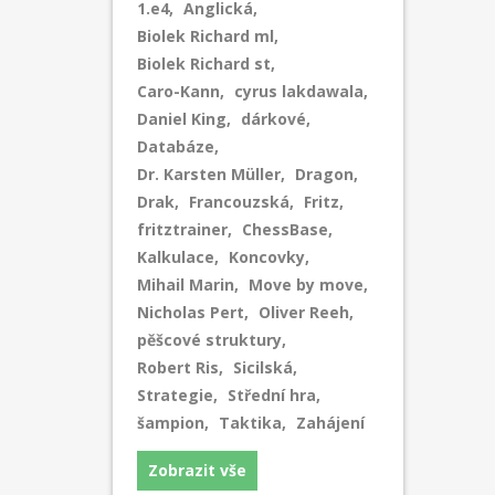
1.e4
,
Anglická
,
Biolek Richard ml
,
Biolek Richard st
,
Caro-Kann
,
cyrus lakdawala
,
Daniel King
,
dárkové
,
Databáze
,
Dr. Karsten Müller
,
Dragon
,
Drak
,
Francouzská
,
Fritz
,
fritztrainer
,
ChessBase
,
Kalkulace
,
Koncovky
,
Mihail Marin
,
Move by move
,
Nicholas Pert
,
Oliver Reeh
,
pěšcové struktury
,
Robert Ris
,
Sicilská
,
Strategie
,
Střední hra
,
šampion
,
Taktika
,
Zahájení
Zobrazit vše