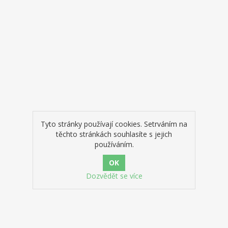
se však velmi zkušený šachový
a trenér Cyrus Lakdawala zaměřuje
iční zpracování, které se obvykle
f3 ve prospěch klasičtějšího
 tahy jako Nf3, e3 nebo dokonce
knize Repertoár zahájení:
la provádí čtenáře složitostí a
í repertoár pro bílého. Zkoumá
y aspekty tohoto velmi složitého
í a poskytuje čtenáři dobře
umanou, svěží a inovativní
Tyto stránky používají cookies. Setrváním na
u. Každá partie s komentářem
těchto stránkách souhlasíte s jejich
je cenné poučení o tom, jak
používáním.
ní hrát, a poučný komentář k
ým plánům střední hry.
Dozvědět se více