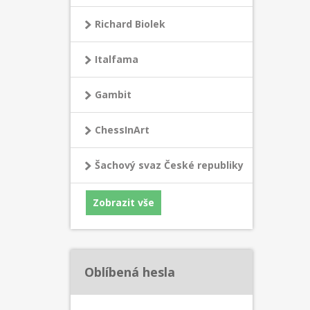
knize 
Richard Biolek
autor 
na trad
vyhýbá 
Italfama
vývinu
Qf3. V 
Gambit
Lakdawa
vytvář
ChessInArt
všechn
zahájen
Šachový svaz České republiky
prozko
analýz
obsahu
Zobrazit vše
zaháje
typick
Oblíbená hesla