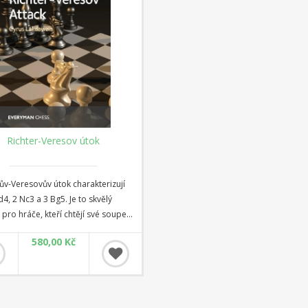
Richter-Veresov útok
ův-Veresovův útok charakterizují
d4, 2 Nc3 a 3 Bg5. Je to skvělý
pro hráče, kteří chtějí své soupeře
od známé teorie, donutit je k
580,00 Kč
ým situacím a donutit je bojovat
tní prostředky. Existují různé
í interpretace Richterova-
a útoku, které obvykle v určitém
u zahrnují hru bílého na f3. V této