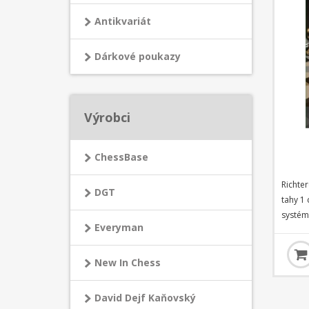
Antikvariát
Dárkové poukazy
Výrobci
ChessBase
Richter
DGT
tahy 1 
systém 
Everyman
odvést 
neznám
na vlas
New In Chess
modern
Veresov
David Dejf Kaňovský
okamžik