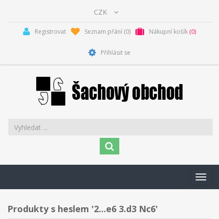
Registrovat
Seznam přání
(0)
Nákupní košík
(0)
Přihlásit se
Toggl
navig
Produkty s heslem '2...e6 3.d3 Nc6'