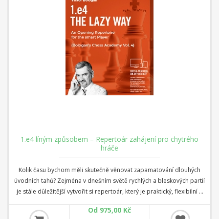
1.e4 líným způsobem – Repertoár zahájení pro chytrého
hráče
Kolik času bychom měli skutečně věnovat zapamatování dlouhých
úvodních tahů? Zejména v dnešním světě rychlých a bleskových partií
je stále důležitější vytvořit si repertoár, který je praktický, flexibilní a
snadno zapamatovatelný, ale zároveň silný a bohatý na nápady.
Od 975,00 Kč
Přesně to je konceptem této série: repertoár pro „líné“ (ale chytré)