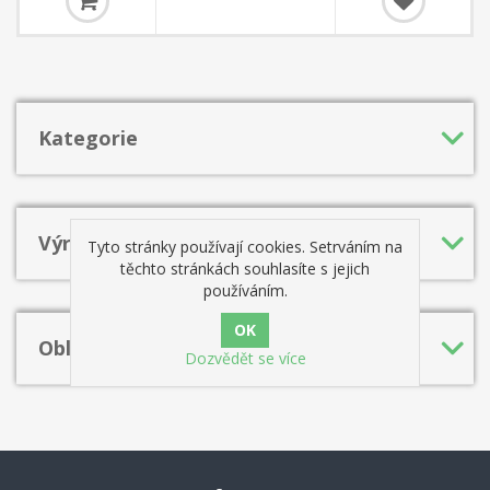
šachisty, inspirovaný legendárním trenérem Chebanenkem, který
věřil v učení svých studentů zahájení s typickými nápady a
opakovatelnými vzory namísto nekonečné teorie.
Kategorie
Výrobci
Tyto stránky používají cookies. Setrváním na
těchto stránkách souhlasíte s jejich
používáním.
Oblíbená hesla
Dozvědět se více