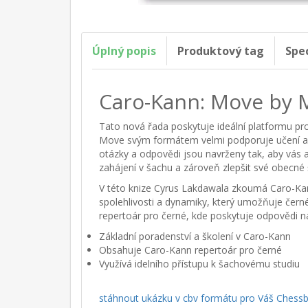
Úplný popis
Produktový tag
Spe
Caro-Kann: Move by 
Tato nová řada poskytuje ideální platformu p
Move svým formátem velmi podporuje učení a pro
otázky a odpovědi jsou navrženy tak, aby vás a
zahájení v šachu a zároveň zlepšit své obecné 
V této knize Cyrus Lakdawala zkoumá Caro-Kann
spolehlivosti a dynamiky, který umožňuje černé
repertoár pro černé, kde poskytuje odpovědi n
Základní poradenství a školení v Caro-Kann
Obsahuje Caro-Kann repertoár pro černé
Využívá idelního přístupu k šachovému studiu
stáhnout ukázku v cbv formátu pro Váš Chess