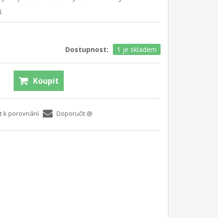
í
Dostupnost:
1 je skladem
Koupit
t k porovnání
Doporučit @