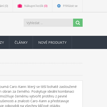
ání
(0)
Nákupní košík
(0)
Přihlásit se
ZY
ČLÁNKY
NOVÉ PRODUKTY
koumá Caro-Kann: který se těší bohatě zasloužené
ch obran za černého. Poskytuje ideální kombinaci
 umožňuje černému vytvořit protihru z pevné
zkušenosti a znalosti Caro-Kann a představuje
uje odpovědi na všechny klíčové otázky.