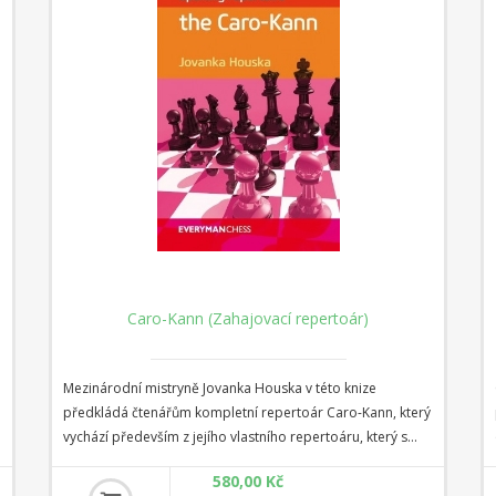
Caro-Kann (Zahajovací repertoár)
Mezinárodní mistryně Jovanka Houska v této knize
předkládá čtenářům kompletní repertoár Caro-Kann, který
vychází především z jejího vlastního repertoáru, který s
úspěchem používá již mnoho let na mezinárodní úrovni.
580,00 Kč
Houska komplexně aktualizuje svou populární knihu Play