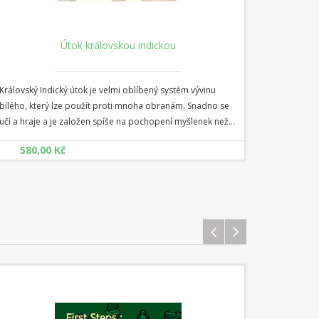
Útok královskou indickou
Královský Indický útok je velmi oblíbený systém vývinu
bílého, který lze použít proti mnoha obranám. Snadno se
učí a hraje a je založen spíše na pochopení myšlenek než
na memorování tahů. Královský indický útok obvykle
580,00 Kč
zahrnuje promyšlený a trvalý útok na černého krále, který
se často ukazuje jako velmi účinný a obtížně obhajitelný.