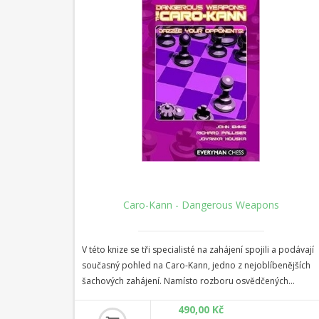
iantou
Caro-Kann - Dangerous Weapons
h
V této knize se tři specialisté na zahájení spojili a podávají
ho let
současný pohled na Caro-Kann, jedno z nejoblíbenějších
ílými.
šachových zahájení. Namísto rozboru osvědčených
hlavních linií se soustředí na čerstvé nebo málo
490,00 Kč
dobou
prozkoumané varianty a vybírají množství "nebezpečných"