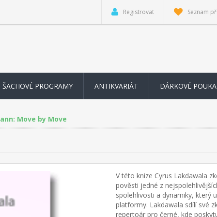
Registrovat
Seznam př
ŠACHOVÉ PROGRAMY
ANTIKVARIÁT
DÁRKOVÉ POUKA
Kann: Move by Move
V této knize Cyrus Lakdawala z
pověsti jedné z nejspolehlivější
spolehlivosti a dynamiky, který
platformy. Lakdawala sdílí své 
repertoár pro černé, kde poskyt