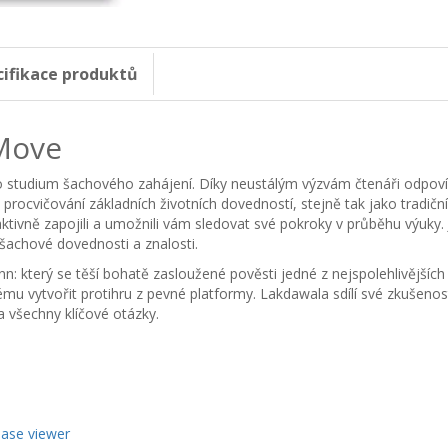
cifikace produktů
Move
ro studium šachového zahájení. Díky neustálým výzvám čtenáři odpov
cvičování základních životních dovedností, stejně tak jako tradiční a
ktivně zapojili a umožnili vám sledovat své pokroky v průběhu výuky. 
šachové dovednosti a znalosti.
: který se těší bohatě zasloužené pověsti jedné z nejspolehlivějších
mu vytvořit protihru z pevné platformy. Lakdawala sdílí své zkušenos
a všechny klíčové otázky.
base viewer