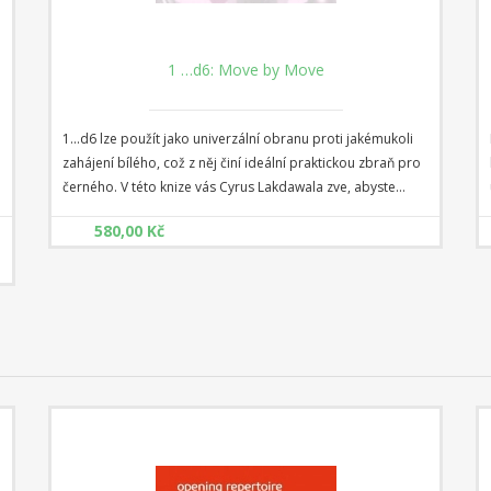
1 …d6: Move by Move
1...d6 lze použít jako univerzální obranu proti jakémukoli
zahájení bílého, což z něj činí ideální praktickou zbraň pro
černého. V této knize vás Cyrus Lakdawala zve, abyste
společně s ním prozkoumali koktejl náročných linií s 1...d6.
580,00 Kč
Dělí se o své zkušenosti a poznatky, studuje typické plány a
taktiku pro obě strany a poskytuje odpovědi na všechny
o
klíčové otázky.