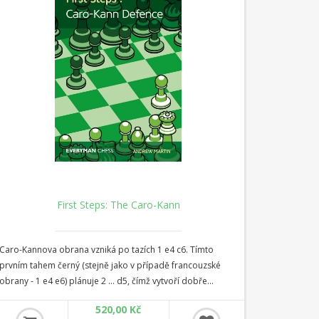
First Steps: The Caro-Kann
Caro-Kannova obrana vzniká po tazích 1 e4 c6. Tímto
prvním tahem černý (stejně jako v případě francouzské
obrany - 1 e4 e6) plánuje 2 ... d5, čímž vytvoří dobře
chráněného centrálního pěšce. Caro-Kann má pověst
520,00 Kč
pevné obrany, která minimalizuje riziko, že černý bude