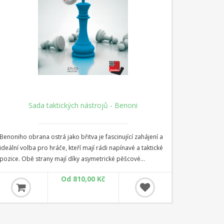
Kompletní průvodce Benoni systémy a strukturami
V knize: Benoniho systémy jsou popsány všechny klíčové
benoniho systémy kromě moderního benoniho.
Představuje rozmanité a praktické možnosti proti zahájení
dámským pěšcem jak pro dynamické, taktické hráče, tak
580,00 Kč
pro solidní poziční hráče. Zahrnuty jsou odvážné obrany
jako kontroverzní Blumenfeldův kontrgambit a Benkův
gambit, oblíbený u nekompromisních velmistrů, jako jsou
Veselin Topalov a Vasilij Ivančuk. Moderní Benoni je jednou