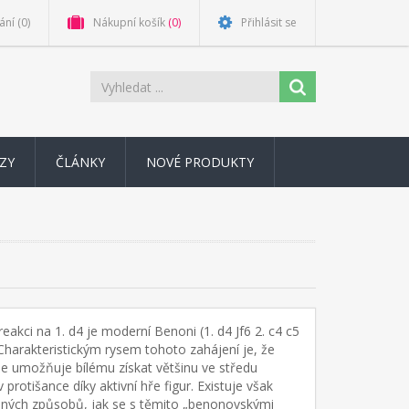
ání
(0)
Nákupní košík
(0)
Přihlásit se
ZY
ČLÁNKY
NOVÉ PRODUKTY
reakci na 1. d4 je moderní Benoni (1. d4 Jf6 2. c4 c5
. Charakteristickým rysem tohoto zahájení je, že
 že umožňuje bílému získat většinu ve středu
protišance díky aktivní hře figur. Existuje však
sných způsobů, jak se s těmito „benonovskými