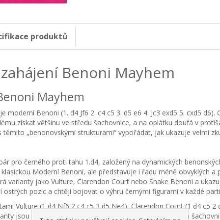
cifikace produktů
 zahájení Benoni Mayhem
 Benoni Mayhem
 je moderní Benoni (1. d4 Jf6 2. c4 c5 3. d5 e6 4. Jc3 exd5 5. cxd5 d6)
ému získat většinu ve středu šachovnice, a na oplátku doufá v protiša
s těmito „benonovskými strukturami“ vypořádat, jak ukazuje velmi zk
toár pro černého proti tahu 1.d4, založený na dynamických benonskýc
klasickou Moderní Benoni, ale představuje i řadu méně obvyklých a
á varianty jako Vulture, Clarendon Court nebo Snake Benoni a ukazuje, j
jí ostrých pozic a chtějí bojovat o výhru černými figurami v každé parti
ami Vulture (1 d4 Nf6 2 c4 c5 3 d5 Ne4), Clarendon Court (1 d4 c5 2 
ianty jsou sice poněkud neobvyklé, nicméně kladou bílým na šachovnic