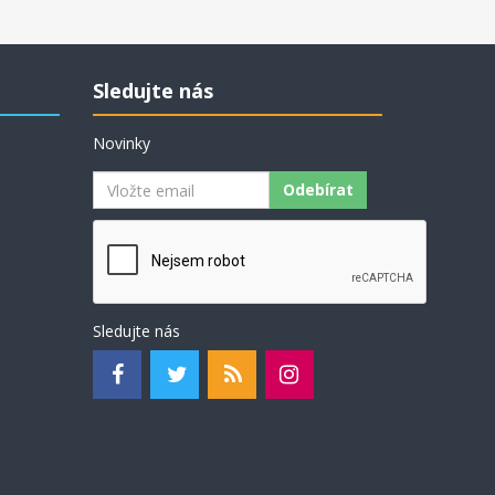
z nejambicióznějších a nejodvážnějších obran černého
proti zahájení dámským pěšcem, kterou se zničujícím
účinkem používaly takové legendy jako Michail Tal, Bobby
Fischer a Garry Kasparov. Od samého začátku vytváří
Sledujte nás
černý v pozici výjimečnou nerovnováhu, která vede k
dynamické hře a dává černému reálné šance převzít
Novinky
iniciativu.
Odebírat
Sledujte nás