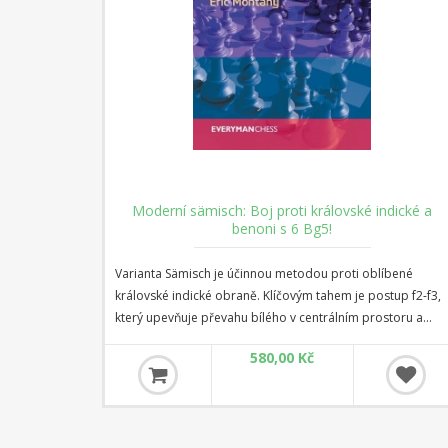
dické a
Moderní Benoni
bené
Moderní Benoni je právě tou nejagresivnější metodou,
up f2-f3,
kterou může černý zvolit proti bílému 1 d4. Ve variantách
toru a
hlavní linie černý umožňuje bílému mít převahu centrálních
Sämischově
pěšců, což tradičně poskytuje prvnímu hráči výhodu. Na
580,00 Kč
 v moderní
oplátku však černý získává možnost nesmírně dynamické
nost tahu
protihry. Tím se bílý dostává pod okamžitý tlak, protože
tože
každý nepřesný tah se může ukázat jako katastrofální.
možňuje