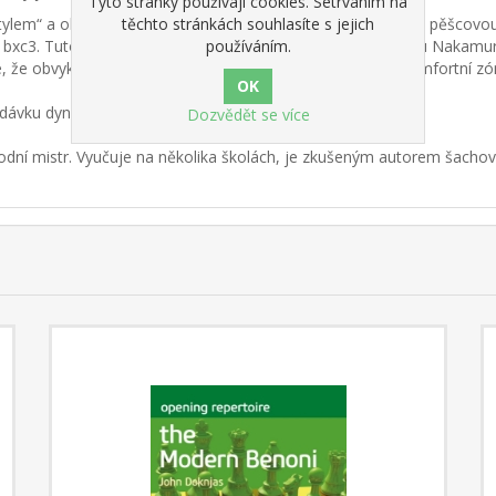
Tyto stránky používají cookies. Setrváním na
lem“ a obětuje střelce na tmavých polích, aby oslabil bílou pěšcovou 
těchto stránkách souhlasíte s jejich
 5 bxc3. Tuto variantu upřednostňuje špičkový velmistr Hikaru Nakamur
používáním.
e obvykle vyvede dobře připravené bílé hráče z jejich komfortní zóny 
 dávku dynamiky, způsobte v Benoni trochu chaosu.
Dozvědět se více
odní mistr. Vyučuje na několika školách, je zkušeným autorem šachové