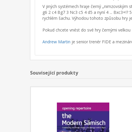
V jiných systémech hraje černý „nimzovským sty
g6 2 c4 Bg7 3 Nc3 c5 4 d5 a nyní 4 ... Bxc3+!?
rychlém šachu. Výhodou tohoto způsobu hry je, ž
Pokud chcete vnést do své hry černými velkou
Andrew Martin
je senior trenér FIDE a mezinár
Související produkty