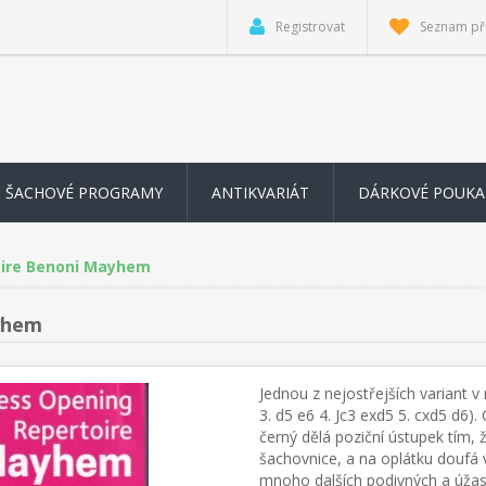
Registrovat
Seznam př
ŠACHOVÉ PROGRAMY
ANTIKVARIÁT
DÁRKOVÉ POUKA
oire Benoni Mayhem
yhem
Jednou z nejostřejších variant v 
3. d5 e6 4. Jc3 exd5 5. cxd5 d6)
černý dělá poziční ústupek tím,
šachovnice, a na oplátku doufá v 
mnoho dalších podivných a úža