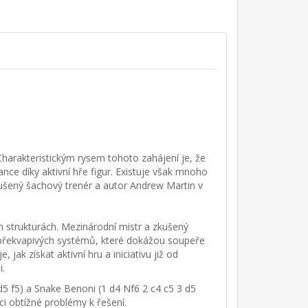
. Charakteristickým rysem tohoto zahájení je, že
nce díky aktivní hře figur. Existuje však mnoho
ušený šachový trenér a autor Andrew Martin v
h strukturách. Mezinárodní mistr a zkušený
 překvapivých systémů, které dokážou soupeře
ak získat aktivní hru a iniciativu již od
i.
d5 f5) a Snake Benoni (1 d4 Nf6 2 c4 c5 3 d5
i obtížné problémy k řešení.