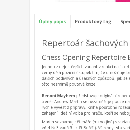
Úplný popis
Produktový tag
Spe
Repertoár šachových
Chess Opening Repertoire
Jednou z nejostřejších variant v reakci na 1. d4
černý dělá poziční ústupek tím, že umožňuje bíl
dalších podivných a úžasných způsobů, jak se 
této nesmírně poutavé knize.
Benoni Mayhem
představuje originální reper
trenér Andrew Martin se nezaměřuje pouze na 
rychle vyvést z přípravy. Kniha podrobně rozebír
zahájení. Ideální volba pro hráče, kteří se nebo
Martin seznamuje čtenáře (mimo jiné) s variant
e6 4 Nc3 exd5 5 cxd5 Bd6!? ). Všechny tyto var