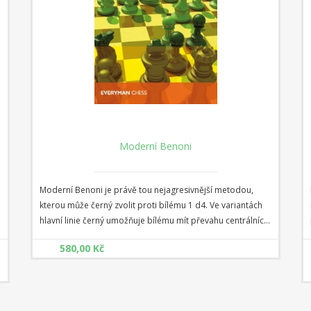
Sada taktických nástrojů - Benoni
Benoniho obrana ostrá jako břitva je fascinující zahájení a
ideální volba pro hráče, kteří mají rádi napínavé a taktické
pozice. Obě strany mají díky asymetrické pěšcové
struktuře k dispozici množství taktických tahů a nápadů,
Od 810,00 Kč
přičemž hra černého