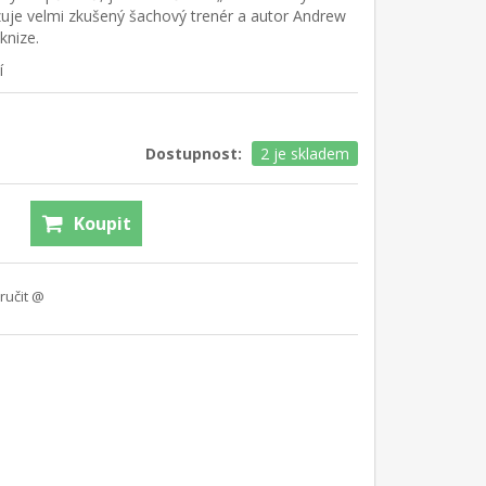
zuje velmi zkušený šachový trenér a autor Andrew
knize.
í
Dostupnost:
2 je skladem
Koupit
ručit @