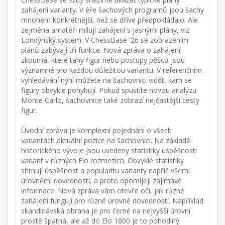
zahájení varianty. V éře šachových programů jsou šachy
mnohem konkrétnější, než se dříve předpokládalo. Ale
zejména amatéři milují zahájení s jasnými plány, viz
Londýnský systém. V ChessBase '26 se zobrazením
plánů zabývají tři funkce. Nová zpráva o zahájení
zkoumá, které tahy figur nebo postupy pěšců jsou
významné pro každou důležitou variantu. V referenčním
vyhledávání nyní můžete na šachovnici vidět, kam se
figury obvykle pohybují. Pokud spustíte novou analýzu
Monte Carlo, šachovnice také zobrazí nejčastější cesty
figur.
Úvodní zpráva je komplexní pojednání o všech
variantách aktuální pozice na šachovnici. Na základě
historického vývoje jsou uvedeny statistiky úspěšnosti
variant v různých Elo rozmezích. Obvyklé statistiky
shrnují úspěšnost a popularitu varianty napříč všemi
úrovněmi dovedností, a proto opomíjejí zajímavé
informace. Nová zpráva vám otevře oči, jak různé
zahájení fungují pro různé úrovně dovedností. Například
skandinávská obrana je pro černé na nejvyšší úrovni
prostě špatná, ale až do Elo 1800 je to pohodlný