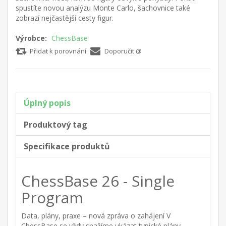
spustíte novou analýzu Monte Carlo, šachovnice také
zobrazí nejčastější cesty figur.
Výrobce:
ChessBase
Přidat k porovnání
Doporučit @
Úplný popis
Produktový tag
Specifikace produktů
ChessBase 26 - Single
Program
Data, plány, praxe – nová zpráva o zahájení V
ChessBase se vždy snažíme ukázat typické plány