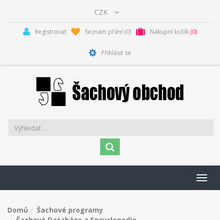
Registrovat
Seznam přání
(0)
Nákupní košík
(0)
Přihlásit se
Toggl
navig
Domů
Šachové programy
Šachové Databáze a Encyclopedie