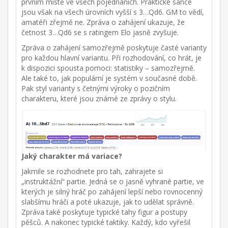
prvním místě ve všech pojednáních. Praktické šance
jsou však na všech úrovních vyšší s 3…Qd6. GM to vědí,
amatéři zřejmě ne. Zpráva o zahájení ukazuje, že
četnost 3…Qd6 se s ratingem Elo jasně zvyšuje.
Zpráva o zahájení samozřejmě poskytuje časté varianty
pro každou hlavní variantu. Při rozhodování, co hrát, je
k dispozici spousta pomoci: statistiky – samozřejmě.
Ale také to, jak populární je systém v současné době.
Pak styl varianty s četnými výroky o pozičním
charakteru, které jsou známé ze zprávy o stylu.
Jaký charakter má variace?
Jakmile se rozhodnete pro tah, zahrajete si
„instruktážní“ partie. Jedná se o jasně vyhrané partie, ve
kterých je silný hráč po zahájení lepší nebo rovnocenný
slabšímu hráči a poté ukazuje, jak to udělat správně.
Zpráva také poskytuje typické tahy figur a postupy
pěšců. A nakonec typické taktiky. Každý, kdo vyřešil