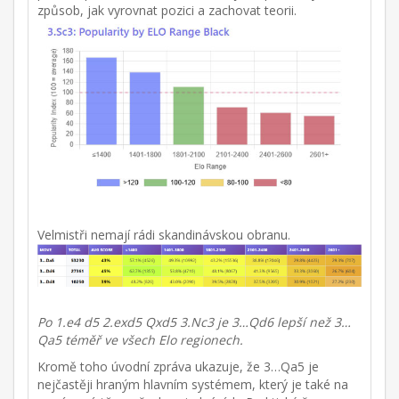
způsob, jak vyrovnat pozici a zachovat teorii.
Velmistři nemají rádi skandinávskou obranu.
Po 1.e4 d5 2.exd5 Qxd5 3.Nc3 je 3…Qd6 lepší než 3…
Qa5 téměř ve všech Elo regionech.
Kromě toho úvodní zpráva ukazuje, že 3…Qa5 je
nejčastěji hraným hlavním systémem, který je také na