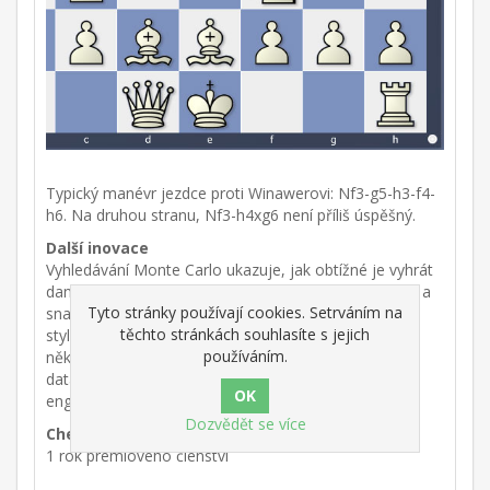
Typický manévr jezdce proti Winawerovi: Nf3-g5-h3-f4-
h6. Na druhou stranu, Nf3-h4xg6 není příliš úspěšný.
Další inovace
Vyhledávání Monte Carlo ukazuje, jak obtížné je vyhrát
danou pozici, a poskytuje typické cesty figur - Rychlé a
Tyto stránky používají cookies. Setrváním na
snadné vyhledávání duplikátů - Profil Elo ve zprávě o
těchto stránkách souhlasíte s jejich
stylu - Okamžitá analýza partie probíhá paralelně na
používáním.
několika procesorech - Nové volitelné symboly
databáze - Nové řízení enginu - Rychlejší vzdálený
engine s prémiovým účtem a mnohem více!
Dozvědět se více
ChessBase 26 Single Program
1 rok prémiového členství