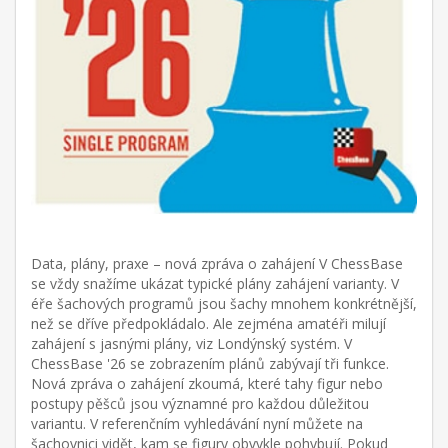
Data, plány, praxe – nová zpráva o zahájení V ChessBase
se vždy snažíme ukázat typické plány zahájení varianty. V
éře šachových programů jsou šachy mnohem konkrétnější,
než se dříve předpokládalo. Ale zejména amatéři milují
zahájení s jasnými plány, viz Londýnský systém. V
ChessBase '26 se zobrazením plánů zabývají tři funkce.
Nová zpráva o zahájení zkoumá, které tahy figur nebo
postupy pěšců jsou významné pro každou důležitou
variantu. V referenčním vyhledávání nyní můžete na
šachovnici vidět, kam se figury obvykle pohybují. Pokud