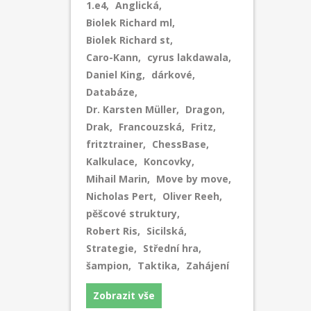
1.e4
,
Anglická
,
Biolek Richard ml
,
Biolek Richard st
,
Caro-Kann
,
cyrus lakdawala
,
Daniel King
,
dárkové
,
Databáze
,
Dr. Karsten Müller
,
Dragon
,
Drak
,
Francouzská
,
Fritz
,
fritztrainer
,
ChessBase
,
Kalkulace
,
Koncovky
,
Mihail Marin
,
Move by move
,
Nicholas Pert
,
Oliver Reeh
,
pěšcové struktury
,
Robert Ris
,
Sicilská
,
Strategie
,
Střední hra
,
šampion
,
Taktika
,
Zahájení
Zobrazit vše