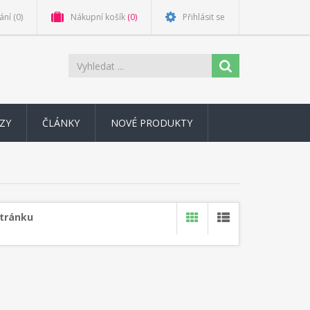
ání
(0)
Nákupní košík
(0)
Přihlásit se
ZY
ČLÁNKY
NOVÉ PRODUKTY
stránku