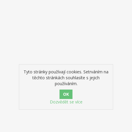
 spousty šachistů a jen hrstka
 věděla jak správně má trénovat.
většina to nevěděla. Měli nějaké
mí o tom, že by se měly
at partie, studovat zahájení a
taktiku, ale to bylo asi tak všechno.
niha je také „pomocná ruka“ všem
eří jste s tréninkem hodně krát
ale ještě vícekrát skončili.
Tyto stránky používají cookies. Setrváním na
těchto stránkách souhlasíte s jejich
používáním.
Dozvědět se více