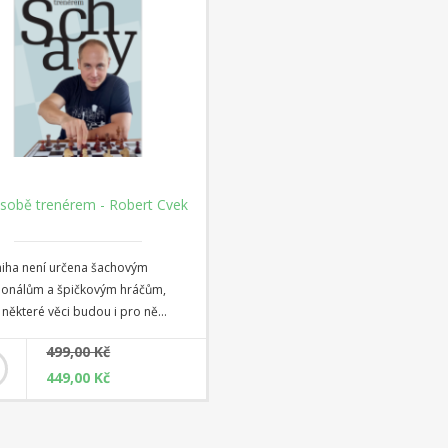
sobě trenérem - Robert Cvek
niha není určena šachovým
ionálům a špičkovým hráčům,
 některé věci budou i pro ně
é. Tuto knihu jsem psal pro
499,00 Kč
 šachisty, kteří mají rádi šachy,
449,00 Kč
se zlepšit, nebo více porozumět
ječné hře. Tato kniha je pro
 z vás, kteří chcete jít na dalekou
lastního sebe mistrovství. Bavil