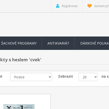
Registrovat
Seznam př
ŠACHOVÉ PROGRAMY
ANTIKVARIÁT
DÁRKOVÉ POUKA
kty s heslem 'cvek'
it
Zobrazit
na 