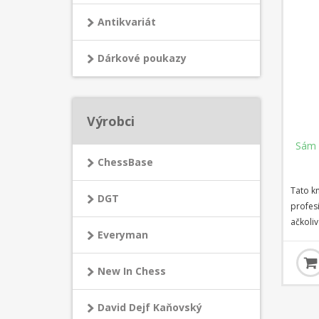
Antikvariát
Dárkové poukazy
Výrobci
Sám 
ChessBase
Tato k
DGT
profes
ačkoliv
Everyman
užitečn
všechny
chtějí 
New In Chess
této bá
všechny
David Dejf Kaňovský
cestu v