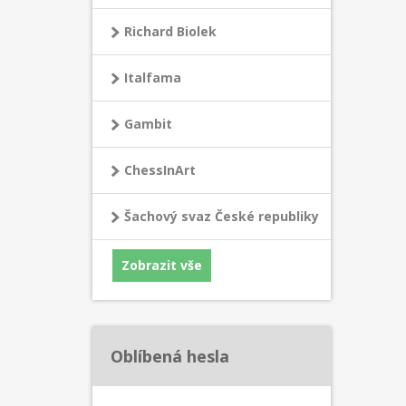
jsem se
Richard Biolek
zhruba
Drtivá 
povědo
Italfama
přehráv
cvičit 
Gambit
Tato k
těm, kt
ChessInArt
začali, 
Šachový svaz České republiky
Zobrazit vše
Oblíbená hesla