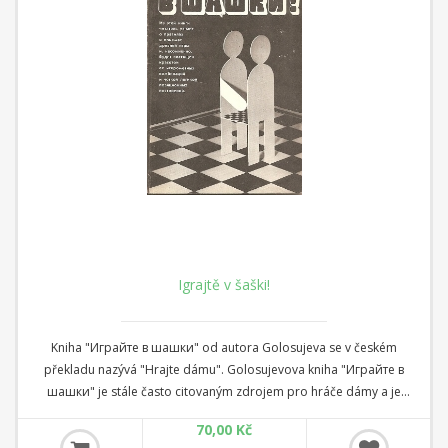
Igrajtě v šaški!
Kniha "Играйте в шашки" od autora Golosujeva se v českém
překladu nazývá "Hrajte dámu". Golosujevova kniha "Играйте в
шашки" je stále často citovaným zdrojem pro hráče dámy a je
zaslouženě za jednu z nejlepších publikací o této hře vůbec.
70,00 Kč