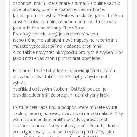
osobnosti hráčů, které znáte z turnajů a online šachů:
drzé útočníky, opatrné zbabělce, pasivní hráče.
Jak ale proti nim vyhrát? Fritz vám ukáže, jak na to! A za
krásné útoky, kombinace nebo oběti jsou tu pro vás
jako odměna nové karty ChessBase.
Praktický trénink, který je zároveň zábavou.
Nebo trénujme zahájení: nové nápady na repertoár si
můžete vyzkoušet přímo v zápase proti mně.
A co takhle nový trénink výpočtů pro rychlé zvýšení Elo?
Jako Fritz19 vás mohu přimět hrát opět lépe.
Fritz hraje lidské tahy, které odpovídají těmto typům,
ale zabudovává také taktické chyby, abyste mohli
vyhrát.
například obětavým útokem. Ostřejší pozice, je
pravděpodobnější, že program učiní chybný krok.
Existuje celá řada tipů a podpor, které můžete využít
naplno, nebo ignorovat, v závislosti na vaší náladě. Díky
všem tipům budete prakticky vždy vyhrávat proti
hráčům na úrovni "silný klubový hráč". Pokud je budete
zcela ignorovat, stane se to výzvou pro hráče, jako