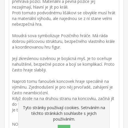
přehrává pozici. Materiální a pevná pozice jej
nezajímají, hlavní je jít po králi.
Proti tomuto podvodnému lišákovi se obvykle musí hrát
na materiální výhodu, ale najednou se z ní stane velmi
nebezpečná hra.
Moudrá sova symbolizuje Pozičního hráče. Má ráda
dobrou pěšcovou strukturu, bezpečného vlastního krále
a koordinovanou hru figur.
Její zkreslenou ozvěnou je bojácná myš. Je to oceňuje
nahuštěné, bezpečné pozice a bojí se komplikací. Proto
často hraje slaběji.
Naproti tomu fanoušek koncovek hraje speciálně na
výměnu. Zjednodušení je pro něj prvořadé, zahájení je
často neambiciózní.
Když dojde na na druhou stranu na koncovku, začíná jít
do tuhého.
Tyto stránky používají cookies. Setrváním na
Je to účinný tréninkový soupeř pro tuto tuto fázi hry!
těchto stránkách souhlasíte s jejich
používáním.
NOVINKY VE FRITZU 19: