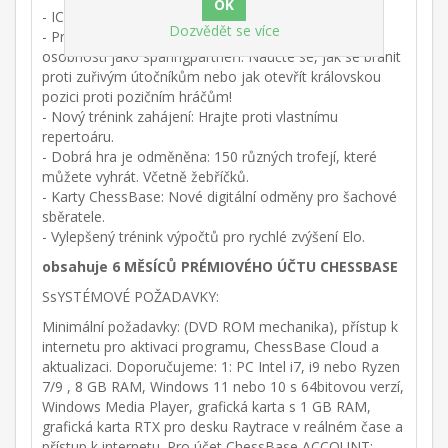
- ICGA World Champion Engine 2023
Dozvědět se více
- Praktický trénink: šest plně realistických hráčských
osobností jako sparingpartneři. Naučte se, jak se bránit
proti zuřivým útočníkům nebo jak otevřít královskou
pozici proti pozičním hráčům!
- Nový trénink zahájení: Hrajte proti vlastnímu
repertoáru.
- Dobrá hra je odměněna: 150 různých trofejí, které
můžete vyhrát. Včetně žebříčků.
- Karty ChessBase: Nové digitální odměny pro šachové
sběratele.
- Vylepšený trénink výpočtů pro rychlé zvýšení Elo.
obsahuje 6 MĚSÍCŮ PRÉMIOVÉHO ÚČTU CHESSBASE
SsYSTÉMOVÉ POŽADAVKY:
Minimální požadavky: (DVD ROM mechanika), přístup k
internetu pro aktivaci programu, ChessBase Cloud a
aktualizaci. Doporučujeme: 1: PC Intel i7, i9 nebo Ryzen
7/9 , 8 GB RAM, Windows 11 nebo 10 s 64bitovou verzí,
Windows Media Player, grafická karta s 1 GB RAM,
grafická karta RTX pro desku Raytrace v reálném čase a
přístup k internetu. Pro účet ChessBase ACCOUNT: