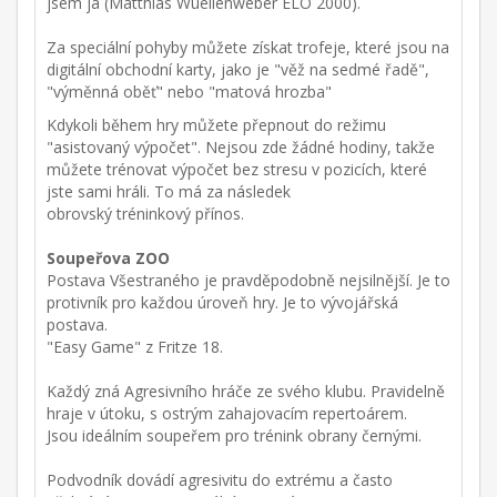
jsem já (Matthias Wuellenweber ELO 2000).
Za speciální pohyby můžete získat trofeje, které jsou na
digitální obchodní karty, jako je "věž na sedmé řadě",
"výměnná oběť" nebo "matová hrozba"
Kdykoli během hry můžete přepnout do režimu
"asistovaný výpočet". Nejsou zde žádné hodiny, takže
můžete trénovat výpočet bez stresu v pozicích, které
jste sami hráli. To má za následek
obrovský tréninkový přínos.
Soupeřova ZOO
Postava Všestraného je pravděpodobně nejsilnější. Je to
protivník pro každou úroveň hry. Je to vývojářská
postava.
"Easy Game" z Fritze 18.
Každý zná Agresivního hráče ze svého klubu. Pravidelně
hraje v útoku, s ostrým zahajovacím repertoárem.
Jsou ideálním soupeřem pro trénink obrany černými.
Podvodník dovádí agresivitu do extrému a často