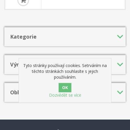
Ruy Lopez (neboli španělské otevření) je jedním z nejdůležitějších a
nejstarších šachových otevření, které je stále oblíbené jak mezi
amatéry, tak mezi profesionálními hráči.
Kategorie
Výrobci
Tyto stránky používají cookies. Setrváním na
těchto stránkách souhlasíte s jejich
používáním.
Oblíbená hesla
Dozvědět se více