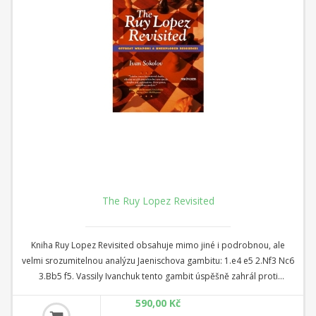
The Ruy Lopez Revisited
Kniha Ruy Lopez Revisited obsahuje mimo jiné i podrobnou, ale
velmi srozumitelnou analýzu Jaenischova gambitu: 1.e4 e5 2.Nf3 Nc6
3.Bb5 f5. Vassily Ivanchuk tento gambit úspěšně zahrál proti
světovému šampionovi Viswanathanovi Anandovi ve třetím kole
590,00 Kč
finále 4. Grand Slam Masters, které se konalo v září 2011 v Sao Paulu.