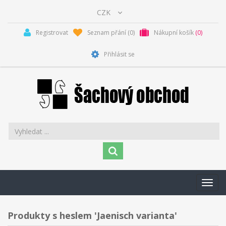
Registrovat
Seznam přání
(0)
Nákupní košík
(0)
Přihlásit se
Toggl
navig
Produkty s heslem 'Jaenisch varianta'