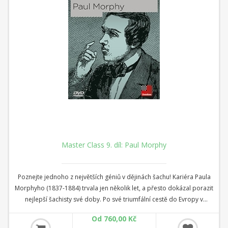
Master Class 9. díl: Paul Morphy
Poznejte jednoho z největších géniů v dějinách šachu! Kariéra Paula
Morphyho (1837-1884) trvala jen několik let, a přesto dokázal porazit
nejlepší šachisty své doby. Po své triumfální cestě do Evropy v
letech1858/1859 byl Američan oslavován jako neoficiální mistr světa.
Od 760,00 Kč
Jak je ale možné, že Morphy dokázal své zkušené soupeře tak