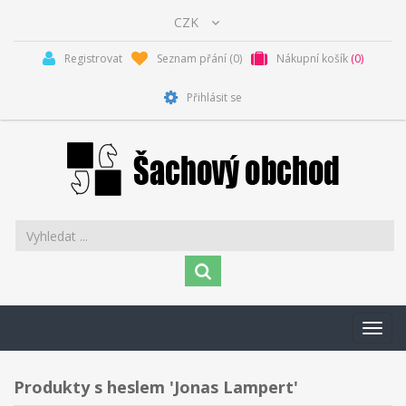
Registrovat
Seznam přání
(0)
Nákupní košík
(0)
Přihlásit se
Toggl
navig
Produkty s heslem 'Jonas Lampert'