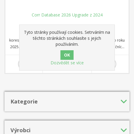
Corr Database 2026 Upgrade z 2024
Tyto stránky používají cookies. Setrváním na
Nová databáze Corr Database 2026 je rozsáhlá sbírka
těchto stránkách souhlasíte s jejich
korespondenčních partií ChessBase z období od roku 1804 do roku
používáním.
2025. S více než 80 000 turnaji a přes 2,5 miliony korespondenčních
partií je Corr 2026 nezbytností pro všechny fanoušky
Od 2 430,00 Kč
korespondenčního šachu.
Dozvědět se více
Kategorie
Výrobci