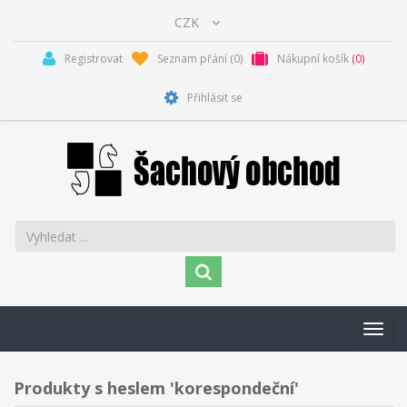
Registrovat
Seznam přání
(0)
Nákupní košík
(0)
Přihlásit se
Toggl
navig
Produkty s heslem 'korespondeční'