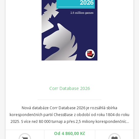
Corr Database 2026
Nová databáze Corr Database 2026 je rozsáhlá sbírka
korespondenčních partií ChessBase z období od roku 1804 do roku
2025. S více než 80 000 turnaji a přes 2,5 miliony korespondenčních
partií je Corr 2026 nezbytností pro všechny fanoušky
Od 4 860,00 Kč
korespondenčního šachu.