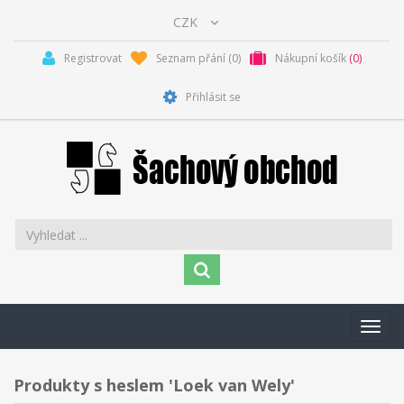
Registrovat
Seznam přání
(0)
Nákupní košík
(0)
Přihlásit se
Toggl
navig
Produkty s heslem 'Loek van Wely'