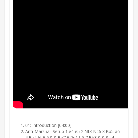
01: Introduction [04:00]
Anti-Marshall Setup 1.e4 e5 2.Nf3 Nc6 3.Bb5 a6
4.Ba4 Nf6 5.0-0 Be7 6.Re1 b5 7.Bb3 0-0 8.a4