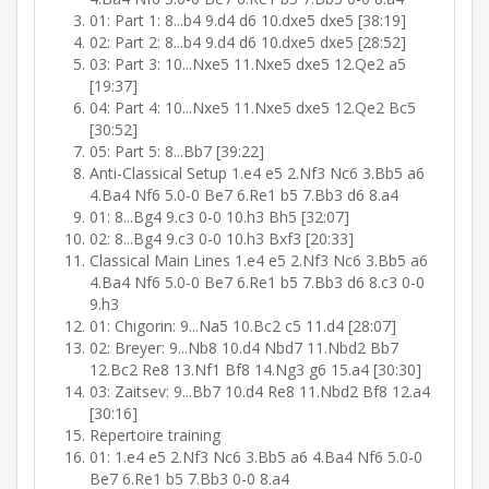
01: Part 1: 8...b4 9.d4 d6 10.dxe5 dxe5 [38:19]
02: Part 2: 8...b4 9.d4 d6 10.dxe5 dxe5 [28:52]
03: Part 3: 10...Nxe5 11.Nxe5 dxe5 12.Qe2 a5
[19:37]
04: Part 4: 10...Nxe5 11.Nxe5 dxe5 12.Qe2 Bc5
[30:52]
05: Part 5: 8...Bb7 [39:22]
Anti-Classical Setup 1.e4 e5 2.Nf3 Nc6 3.Bb5 a6
4.Ba4 Nf6 5.0-0 Be7 6.Re1 b5 7.Bb3 d6 8.a4
01: 8...Bg4 9.c3 0-0 10.h3 Bh5 [32:07]
02: 8...Bg4 9.c3 0-0 10.h3 Bxf3 [20:33]
Classical Main Lines 1.e4 e5 2.Nf3 Nc6 3.Bb5 a6
4.Ba4 Nf6 5.0-0 Be7 6.Re1 b5 7.Bb3 d6 8.c3 0-0
9.h3
01: Chigorin: 9...Na5 10.Bc2 c5 11.d4 [28:07]
02: Breyer: 9...Nb8 10.d4 Nbd7 11.Nbd2 Bb7
12.Bc2 Re8 13.Nf1 Bf8 14.Ng3 g6 15.a4 [30:30]
03: Zaitsev: 9...Bb7 10.d4 Re8 11.Nbd2 Bf8 12.a4
[30:16]
Repertoire training
01: 1.e4 e5 2.Nf3 Nc6 3.Bb5 a6 4.Ba4 Nf6 5.0-0
Be7 6.Re1 b5 7.Bb3 0-0 8.a4