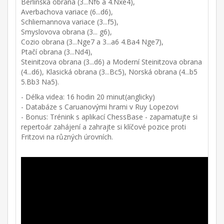
Berlínská obrana (3...Nf6 a 4.Nxe4),
Averbachova variace (6...d6),
Schliemannova variace (3...f5),
Smyslovova obrana (3... g6),
Cozio obrana (3...Nge7 a 3...a6 4.Ba4 Nge7),
Ptačí obrana (3...Nd4),
Steinitzova obrana (3...d6) a Moderní Steinitzova obrana
(4...d6), Klasická obrana (3...Bc5), Norská obrana (4...b5
5.Bb3 Na5).
- Délka videa: 16 hodin 20 minut(anglicky)
- Databáze s Caruanovými hrami v Ruy Lopezovi
- Bonus: Trénink s aplikací ChessBase - zapamatujte si
repertoár zahájení a zahrajte si klíčové pozice proti
Fritzovi na různých úrovních.