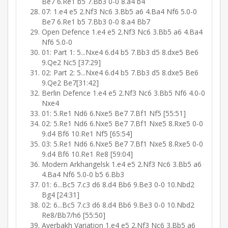
Be7 6.Re1 b5 7.Bb3 0-0 8.a4 b4
07: 1.e4 e5 2.Nf3 Nc6 3.Bb5 a6 4.Ba4 Nf6 5.0-0
Be7 6.Re1 b5 7.Bb3 0-0 8.a4 Bb7
Open Defence 1.e4 e5 2.Nf3 Nc6 3.Bb5 a6 4.Ba4
Nf6 5.0-0
01: Part 1: 5...Nxe4 6.d4 b5 7.Bb3 d5 8.dxe5 Be6
9.Qe2 Nc5 [37:29]
02: Part 2: 5...Nxe4 6.d4 b5 7.Bb3 d5 8.dxe5 Be6
9.Qe2 Be7[31:42]
Berlin Defence 1.e4 e5 2.Nf3 Nc6 3.Bb5 Nf6 4.0-0
Nxe4
01: 5.Re1 Nd6 6.Nxe5 Be7 7.Bf1 Nf5 [55:51]
02: 5.Re1 Nd6 6.Nxe5 Be7 7.Bf1 Nxe5 8.Rxe5 0-0
9.d4 Bf6 10.Re1 Nf5 [65:54]
03: 5.Re1 Nd6 6.Nxe5 Be7 7.Bf1 Nxe5 8.Rxe5 0-0
9.d4 Bf6 10.Re1 Re8 [59:04]
Modern Arkhangelsk 1.e4 e5 2.Nf3 Nc6 3.Bb5 a6
4.Ba4 Nf6 5.0-0 b5 6.Bb3
01: 6...Bc5 7.c3 d6 8.d4 Bb6 9.Be3 0-0 10.Nbd2
Bg4 [24:31]
02: 6...Bc5 7.c3 d6 8.d4 Bb6 9.Be3 0-0 10.Nbd2
Re8/Bb7/h6 [55:50]
Averbakh Variation 1.e4 e5 2.Nf3 Nc6 3.Bb5 a6