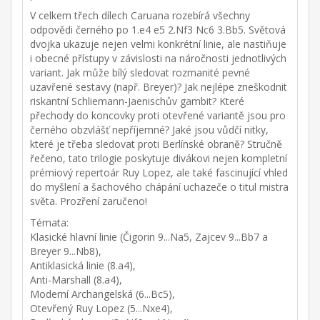
V celkem třech dílech Caruana rozebírá všechny
odpovědi černého po 1.e4 e5 2.Nf3 Nc6 3.Bb5. Světová
dvojka ukazuje nejen velmi konkrétní linie, ale nastiňuje
i obecné přístupy v závislosti na náročnosti jednotlivých
variant. Jak může bílý sledovat rozmanité pevné
uzavřené sestavy (např. Breyer)? Jak nejlépe zneškodnit
riskantní Schliemann-Jaenischův gambit? Které
přechody do koncovky proti otevřené variantě jsou pro
černého obzvlášť nepříjemné? Jaké jsou vůdčí nitky,
které je třeba sledovat proti Berlínské obraně? Stručně
řečeno, tato trilogie poskytuje divákovi nejen kompletní
prémiový repertoár Ruy Lopez, ale také fascinující vhled
do myšlení a šachového chápání uchazeče o titul mistra
světa. Prozření zaručeno!
Témata:
Klasické hlavní linie (Čigorin 9...Na5, Zajcev 9...Bb7 a
Breyer 9...Nb8),
Antiklasická linie (8.a4),
Anti-Marshall (8.a4),
Moderní Archangelská (6...Bc5),
Otevřený Ruy Lopez (5...Nxe4),