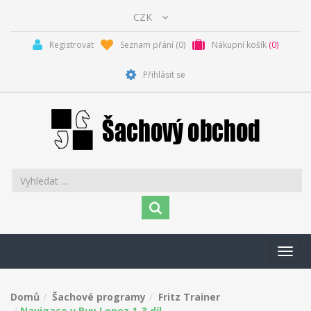
Registrovat
Seznam přání
(0)
Nákupní košík
(0)
Přihlásit se
Toggl
navig
Domů
Šachové programy
Fritz Trainer
Navigace v Ruy Lopez 1-3.díl