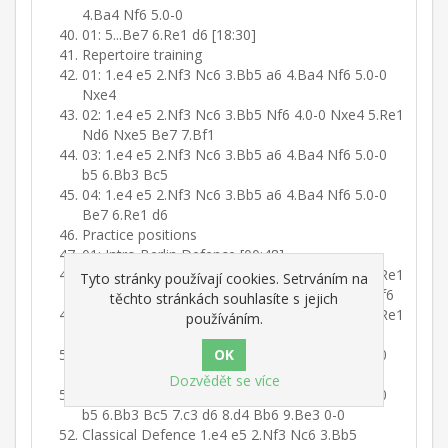
4.Ba4 Nf6 5.0-0
01: 5...Be7 6.Re1 d6 [18:30]
Repertoire training
01: 1.e4 e5 2.Nf3 Nc6 3.Bb5 a6 4.Ba4 Nf6 5.0-0
Nxe4
02: 1.e4 e5 2.Nf3 Nc6 3.Bb5 Nf6 4.0-0 Nxe4 5.Re1
Nd6 Nxe5 Be7 7.Bf1
03: 1.e4 e5 2.Nf3 Nc6 3.Bb5 a6 4.Ba4 Nf6 5.0-0
b5 6.Bb3 Bc5
04: 1.e4 e5 2.Nf3 Nc6 3.Bb5 a6 4.Ba4 Nf6 5.0-0
Be7 6.Re1 d6
Practice positions
01: Intro Berlin Defence [00:48]
02: 1.e4 e5 2.Nf3 Nc6 3.Bb5 Nf6 4.0-0 Nxe4 5.Re1
Tyto stránky používají cookies. Setrváním na
Nd6 6.Nxe5 Be7 7.Bf1 Nxe5 8.Rxe5 0-0 9.d4 Bf6
těchto stránkách souhlasíte s jejich
03: 1.e4 e5 2.Nf3 Nc6 3.Bb5 Nf6 4.0-0 Nxe4 5.Re1
používáním.
Nd6 6.Nxe5 Be7 7.Bf1 Nf5 8.Nf3 d5 9.d4 0-0
04: 1.e4 e5 2.Nf3 Nc6 3.Bb5 a6 4.Ba4 Nf6 5.0-0
Nxe4 6.d4 b5 7.Bb3 d5 8.dxe5 Be6 9.Qe2 Be7
Dozvědět se více
05: 1.e4 e5 2.Nf3 Nc6 3.Bb5 a6 4.Ba4 Nf6 5.0-0
b5 6.Bb3 Bc5 7.c3 d6 8.d4 Bb6 9.Be3 0-0
Classical Defence 1.e4 e5 2.Nf3 Nc6 3.Bb5