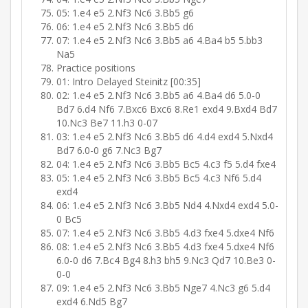
05: 1.e4 e5 2.Nf3 Nc6 3.Bb5 g6
06: 1.e4 e5 2.Nf3 Nc6 3.Bb5 d6
07: 1.e4 e5 2.Nf3 Nc6 3.Bb5 a6 4.Ba4 b5 5.bb3
Na5
Practice positions
01: Intro Delayed Steinitz [00:35]
02: 1.e4 e5 2.Nf3 Nc6 3.Bb5 a6 4.Ba4 d6 5.0-0
Bd7 6.d4 Nf6 7.Bxc6 Bxc6 8.Re1 exd4 9.Bxd4 Bd7
10.Nc3 Be7 11.h3 0-07
03: 1.e4 e5 2.Nf3 Nc6 3.Bb5 d6 4.d4 exd4 5.Nxd4
Bd7 6.0-0 g6 7.Nc3 Bg7
04: 1.e4 e5 2.Nf3 Nc6 3.Bb5 Bc5 4.c3 f5 5.d4 fxe4
05: 1.e4 e5 2.Nf3 Nc6 3.Bb5 Bc5 4.c3 Nf6 5.d4
exd4
06: 1.e4 e5 2.Nf3 Nc6 3.Bb5 Nd4 4.Nxd4 exd4 5.0-
0 Bc5
07: 1.e4 e5 2.Nf3 Nc6 3.Bb5 4.d3 fxe4 5.dxe4 Nf6
08: 1.e4 e5 2.Nf3 Nc6 3.Bb5 4.d3 fxe4 5.dxe4 Nf6
6.0-0 d6 7.Bc4 Bg4 8.h3 bh5 9.Nc3 Qd7 10.Be3 0-
0-0
09: 1.e4 e5 2.Nf3 Nc6 3.Bb5 Nge7 4.Nc3 g6 5.d4
exd4 6.Nd5 Bg7