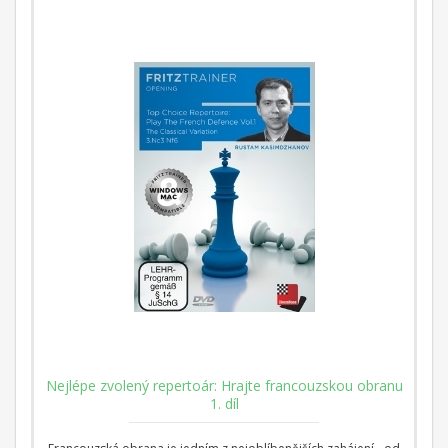
Začněte svou cestu právě teď!
Nejlépe zvolený repertoár: Hrajte francouzskou obranu
1. díl