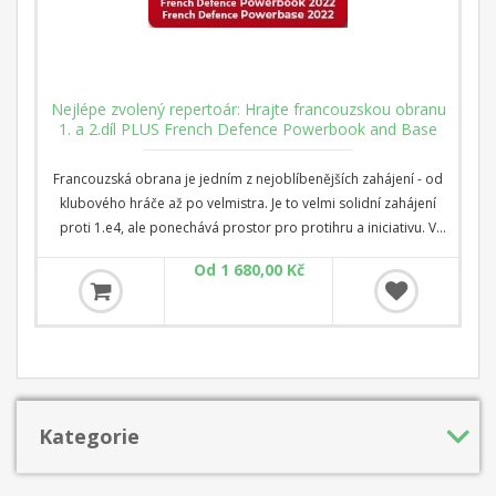
Nejlépe zvolený repertoár: Hrajte francouzskou obranu
1. a 2.díl PLUS French Defence Powerbook and Base
Francouzská obrana je jedním z nejoblíbenějších zahájení - od
klubového hráče až po velmistra. Je to velmi solidní zahájení
proti 1.e4, ale ponechává prostor pro protihru a iniciativu. V
tomto dvoudílném videokurzu vám bývalý mistr světa a
Od 1 680,00 Kč
startrekový trenér Rustam Kasimdžanov ukáže zákoutí tohoto
nesmírně složitého zahájení. Díky svým bohatým zkušenostem
jak hráče, tak i druhého Višiho Ananda a Fabiana Caruany;
Kasimdžanov pro vás vytvořil celoživotní repertoár po 1.e4 e6.
Začněte svou cestu právě teď!
Kategorie