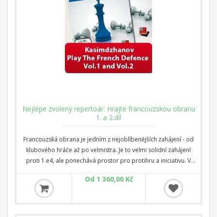
Nejlépe zvolený repertoár: Hrajte francouzskou obranu
1. a 2.díl
Francouzská obrana je jedním z nejoblíbenějších zahájení - od
klubového hráče až po velmistra. Je to velmi solidní zahájení
proti 1.e4, ale ponechává prostor pro protihru a iniciativu. V
tomto dvoudílném videokurzu vám bývalý mistr světa a
Od 1 360,00 Kč
startrekový trenér Rustam Kasimdžanov ukáže zákoutí tohoto
nesmírně složitého zahájení. Díky svým bohatým zkušenostem
jak hráče, tak i druhého Višiho Ananda a Fabiana Caruany;
Kasimdžanov pro vás vytvořil celoživotní repertoár po 1.e4 e6.