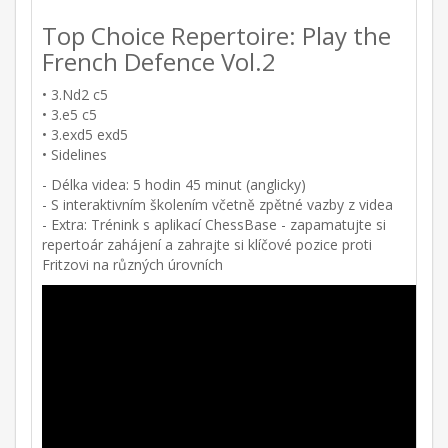
Top Choice Repertoire: Play the
French Defence Vol.2
• 3.Nd2 c5
• 3.e5 c5
• 3.exd5 exd5
• Sidelines
- Délka videa: 5 hodin 45 minut (anglicky)
- S interaktivním školením včetně zpětné vazby z videa
- Extra: Trénink s aplikací ChessBase - zapamatujte si
repertoár zahájení a zahrajte si klíčové pozice proti
Fritzovi na různých úrovních