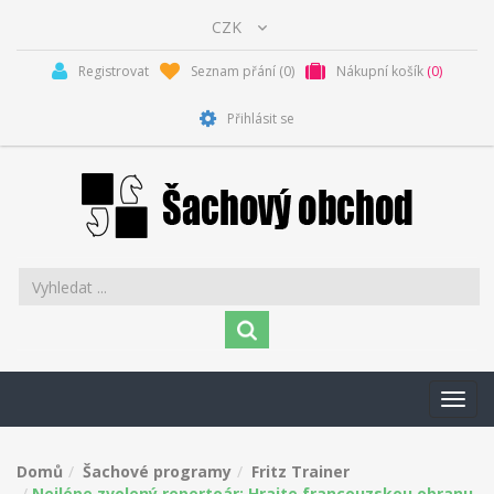
Registrovat
Seznam přání
(0)
Nákupní košík
(0)
Přihlásit se
Toggl
navig
Domů
Šachové programy
Fritz Trainer
Nejlépe zvolený repertoár: Hrajte francouzskou obranu