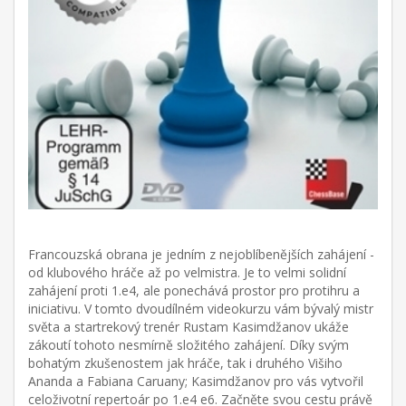
Francouzská obrana je jedním z nejoblíbenějších zahájení -
od klubového hráče až po velmistra. Je to velmi solidní
zahájení proti 1.e4, ale ponechává prostor pro protihru a
iniciativu. V tomto dvoudílném videokurzu vám bývalý mistr
světa a startrekový trenér Rustam Kasimdžanov ukáže
zákoutí tohoto nesmírně složitého zahájení. Díky svým
bohatým zkušenostem jak hráče, tak i druhého Višiho
Ananda a Fabiana Caruany; Kasimdžanov pro vás vytvořil
celoživotní repertoár po 1.e4 e6. Začněte svou cestu právě