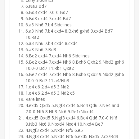
6.Na3 Bd7
6.Bd3 cxd4 7.0-0 Bd7
6.Bd3 cxd4 7.cxd4 Bd7
6.a3 Nh6 7.b4 Sidelines
6.a3 Nh6 7.b4 cxd4 8.Bxh6 gxh6 9.cxd4 Bd7
10.Ra2
6.a3 Nh6 7.b4 cxd4 8.cxd4
6.a3 Nh6 7.Bd3
6.Be2 cxd4 7.cxd4 Nh6 Sidelines
6.Be2 cxd4 7.cxd4 Nh6 8.Bxh6 Qxb2 9.Nbd2 gxh6
10.0-0 Bd7 11.Rb1 Qxa2
6.Be2 cxd4 7.cxd4 Nh6 8.Bxh6 Qxb2 9.Nbd2 gxh6
10.0-0 Bd7 11.a4/Nb3
1.e4 e6 2.d4 d5 3.Nd2
1.e4 e6 2.d4 d5 3.Nd2 c5
Rare lines
4.exd5 Qxd5 5.Ngf3 cxd4 6.Bc4 Qd6 7.Ne4 and
7.0-0 Nf6 8.Nb3 Nc6 9.Re1/Nbxd4
4.exd5 Qxd5 5.Ngf3 cxd4 6.Bc4 Qd6 7.0-0 Nf6
8.Nb3 Nc6 9.Nbxd4 Nxd4 10.Nxd4 Be7
4.Ngf3 cxd4 5.Nxd4 Nf6 6.e5
4.Ngf3 cxd4 5.Nxd4 Nf6 6.exd5 Nxd5 7.c3/Bd3