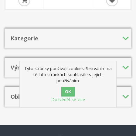
královskému gambitu (1 e4 e5 2 f4 exf4 3 Nf3 h5), Romanišinova
tříjezdcová obrana (1 e4 e5 2 Nf3 Nc6 3 Nc3 Bc5), Dva jezdci
Ulvestadova variace (1 e4 e5 2 Nf3 Nc6 3 Bc4 Nf6 4 Ng5 d5 5 exd5
b5) a velmi ostré linie Jaenischova gambitu (1 e4 e5 2 Nf3 Nc6 3 Bb5
f5).
Kategorie
Výrobci
Tyto stránky používají cookies. Setrváním na
těchto stránkách souhlasíte s jejich
používáním.
Oblíbená hesla
Dozvědět se více