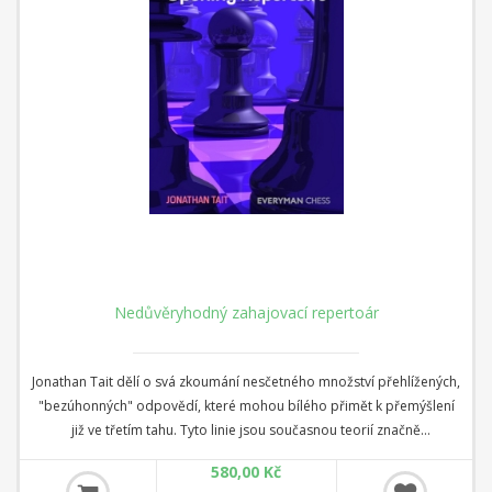
Nedůvěryhodný zahajovací repertoár
Jonathan Tait dělí o svá zkoumání nesčetného množství přehlížených,
"bezúhonných" odpovědí, které mohou bílého přimět k přemýšlení
již ve třetím tahu. Tyto linie jsou současnou teorií značně
podceňovány a zahrnují podivné a úžasné varianty, jako je Calabrese
580,00 Kč
kontragambit (1 e4 e5 2 Bc4 f5), Wagenbachova obrana ke