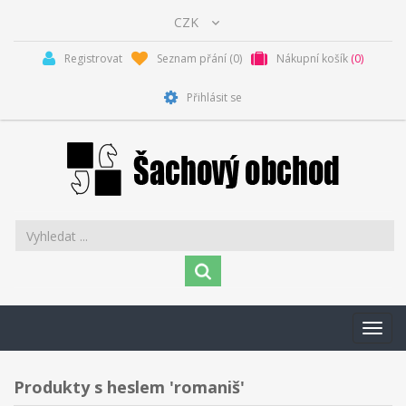
Registrovat
Seznam přání
(0)
Nákupní košík
(0)
Přihlásit se
Toggl
navig
Produkty s heslem 'romaniš'