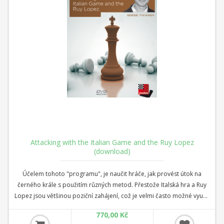
Attacking with the Italian Game and the Ruy Lopez
(download)
Účelem tohoto "programu", je naučit hráče, jak provést útok na
černého krále s použitím různých metod. Přestože Italská hra a Ruy
Lopez jsou většinou poziční zahájení, což je velmi často možné využít
útočnému způsobu hry. Tento "Program" je založen především na
770,00 Kč
osobní zkušenosti a hrách autora, a proto je jedinečným šachovým