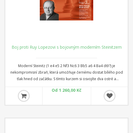
Boj proti Ruy Lopezovi s bojovným moderním Steinitzem
Moderní Steinitz (1 e4 e5 2 Nf3 Nc6 3 Bb5 a6 4 Ba4 d6!?) je
nekompromisní zbraň, která umožňuje černému dostat bílého pod
tlak hned od začátku. S tímto kurzem si osvojíte dva ostré a
dynamické přístupy: svižnou Siestovu variaci (5 c3 f5!) a ohnivý útok
Od 1 260,00 Kč
rybářským prutem (5 0-0 Bg4 6 h3 h5!). Kurz nabízí dva repertoáry -
útočný a poziční, které vám umožní měnit strategie podle situace.
Útočný repertoár se vrhá přímo do agresivních útoků ve stylu
královského gambitu a útoků na h-polích, čímž obrací stoly proti
hráčům Ruy Lopeze. Poziční repertoár mezitím přenáší hru do pozic
podobných Pircově/královské indické, čímž bílého připravuje o
obvyklé útočné šance.