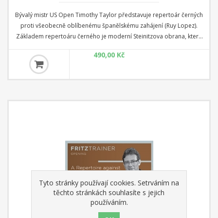
Bývalý mistr US Open Timothy Taylor představuje repertoár černých
proti všeobecně oblíbenému španělskému zahájení (Ruy Lopez).
Základem repertoáru černého je moderní Steinitzova obrana, která
si oprávněně získala pověst důležité alternativy k hlavním liniím.
490,00 Kč
Moderní Steinitzova obrana může vést ke gambitům ostrým jako
břitva, jako je například variace Siesta, kde se může stát osudným
jediné uklouznutí některého z hráčů. Ale možná hlavním lákadlem
Moderního Steinitze je jeho flexibilita, protože černý si může zvolit i
poziční a pevnější způsob hry.
Tyto stránky používají cookies. Setrváním na
těchto stránkách souhlasíte s jejich
používáním.