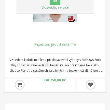
Dozvědět se více
Repertoár proti italské hře
Vzhledem k obtížím bílého při dokazování výhody v řadě systémů
Ruy Lopez se stále větší oblibě těší italská hra (známá také jako
Giuoco Piano). V systémech založených na brzkém d2-d3 (Giuoco
Pianissimo) se bílý snaží podrobit svého soupeře stejnému
Od 750,00 Kč
pozičnímu tlaku jako ve "španělské tortuře", což je termín, který
použil Tartakower pro popis strategického boje v Ruy Lopez.