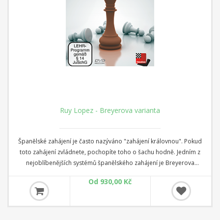
Ruy Lopez - Breyerova varianta
Španělské zahájení je často nazýváno "zahájení královnou". Pokud
toto zahájení zvládnete, pochopíte toho o šachu hodně. Jedním z
nejoblíbenějších systémů španělského zahájení je Breyerova
varianta, v níž černý ustupuje svým již vyvinutým jezdcem z c6 na b8,
Od 930,00 Kč
aby jej přesunul přes d7 na lepší pole.