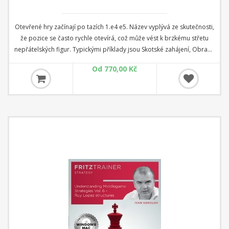
Otevřené hry začínají po tazích 1.e4 e5. Název vyplývá ze skutečnosti,
že pozice se často rychle otevírá, což může vést k brzkému střetu
nepřátelských figur. Typickými příklady jsou Skotské zahájení, Obrana
dvou jezdců nebo úctyhodný Královský gambit. Nejdůležitějšími
Od 770,00 Kč
zahájeními po 1.e4 e5 jsou však Italská hra a Ruy Lopez a zde se hra
často vyvíjí pomaleji. V tomto programu představuje mezinárodní
mistr Georgios Souleidis tato a všechna další důležitá zahájení
vznikající po 1.e4 e5 ve 36 videích.