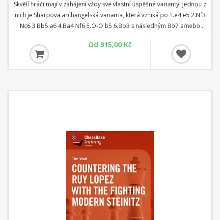
Skvělí hráči mají v zahájení vždy své vlastní úspěšné varianty. Jednou z
nich je Sharpova archangelská varianta, která vzniká po 1.e4 e5 2.Nf3
Nc6 3.Bb5 a6 4.Ba4 Nf6 5.O-O b5 6.Bb3 s následným Bb7 a/nebo
Bc5. Je to jedna z nejsilnějších zahajovacích zbraní skvělých hráčů,
Od 915,00 Kč
jako jsou Magnus Carlsen a Fabiano Caruana. Tato varianta je velmi
bohatá, protože je možné ji hrát třemi různými způsoby; to znamená,
že je pro soupeře mnohem obtížnější se na ni připravit. Autor ukáže
modelové partie, aby zdůraznil nápady a linie, které tato variace
nabízí. Místo učení tahů nazpaměť vám koncepty a nápady dodají
jistotu, že budete moci hrát zahájení proti soupeřům všech úrovní.