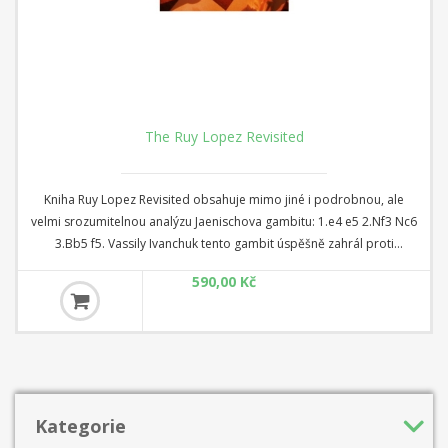
The Ruy Lopez Revisited
Kniha Ruy Lopez Revisited obsahuje mimo jiné i podrobnou, ale
velmi srozumitelnou analýzu Jaenischova gambitu: 1.e4 e5 2.Nf3 Nc6
3.Bb5 f5. Vassily Ivanchuk tento gambit úspěšně zahrál proti
světovému šampionovi Viswanathanovi Anandovi ve třetím kole
590,00 Kč
finále 4. Grand Slam Masters, které se konalo v září 2011 v Sao Paulu.
Ruy Lopez (neboli španělské otevření) je jedním z nejdůležitějších a
nejstarších šachových otevření, které je stále oblíbené jak mezi
amatéry, tak mezi profesionálními hráči.
Kategorie