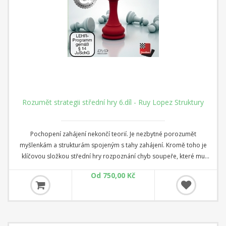
Rozumět strategii střední hry 6.díl - Ruy Lopez Struktury
Pochopení zahájení nekončí teorií. Je nezbytné porozumět
myšlenkám a strukturám spojeným s tahy zahájení. Kromě toho je
klíčovou složkou střední hry rozpoznání chyb soupeře, které mu
umožňují získat výhodu. V tomto videokurzu se zaměříme na
Od 750,00 Kč
struktury v Ruy Lopezově obraně.