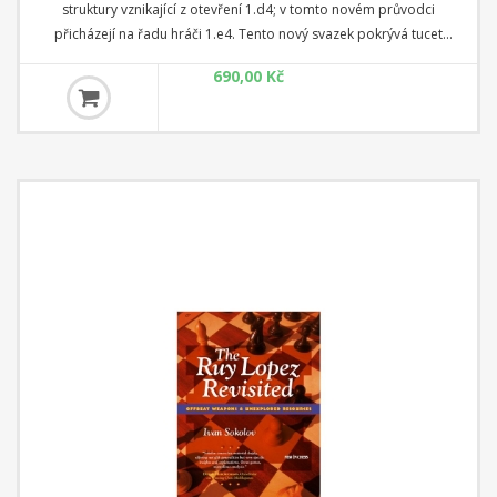
struktury vznikající z otevření 1.d4; v tomto novém průvodci
přicházejí na řadu hráči 1.e4. Tento nový svazek pokrývá tucet
aktuálních struktur, včetně různých pěšcových formací v flexibilních
690,00 Kč
otevřeních Ruy Lopez, italském a Petroffově. Ale také zdvojený pěšec
f černých v sicilské obraně Rauzer, notoricky známý Maroczyho vaz,
tajemný Ježek, všestranný Sveshnikov a paradoxní francouzská
obrana Winawer. Hluboce analyzované partie na nejvyšší úrovni
ilustrují motivy ve všech těchto strukturách.