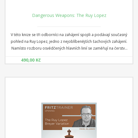
Dangerous Weapons: The Ruy Lopez
V této knize se tři odborníci na zahájení spojili a podávají současný
pohled na Ruy Lopez, jedno z nejoblíbenějších šachových zahájení.
Namísto rozboru osvědčených hlavních linií se zaměřují na čerstvé
nebo málo prozkoumané varianty a vybírají množství
490,00 Kč
"nebezpečných" možností pro obě barvy. Ať už hrajete bílými nebo
černými, po prostudování této knihy budete sebevědomí a plně
vyzbrojení a vaši soupeři se budou krýt!