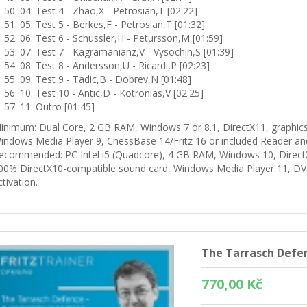
04: Test 4 - Zhao,X - Petrosian,T [02:22]
05: Test 5 - Berkes,F - Petrosian,T [01:32]
06: Test 6 - Schussler,H - Petursson,M [01:59]
07: Test 7 - Kagramanianz,V - Vysochin,S [01:39]
08: Test 8 - Andersson,U - Ricardi,P [02:23]
09: Test 9 - Tadic,B - Dobrev,N [01:48]
10: Test 10 - Antic,D - Kotronias,V [02:25]
11: Outro [01:45]
inimum: Dual Core, 2 GB RAM, Windows 7 or 8.1, DirectX11, graphi
indows Media Player 9, ChessBase 14/Fritz 16 or included Reader and
ecommended: PC Intel i5 (Quadcore), 4 GB RAM, Windows 10, Direct
00% DirectX10-compatible sound card, Windows Media Player 11, DV
ctivation.
The Tarrasch Defe
770,00 Kč