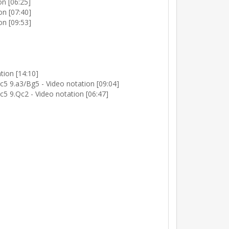
on [06:25]
on [07:40]
on [09:53]
tion [14:10]
c5 9.a3/Bg5 - Video notation [09:04]
c5 9.Qc2 - Video notation [06:47]