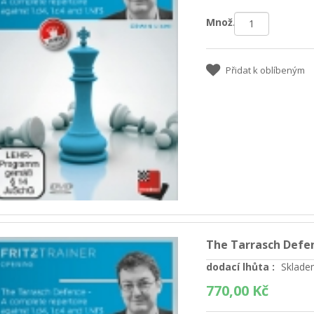
Množ.:
Přidat k oblíbeným
The Tarrasch Defe
dodací lhůta :
Sklade
770,00 Kč