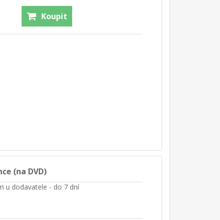
Koupit
nce (na DVD)
m u dodavatele - do 7 dní