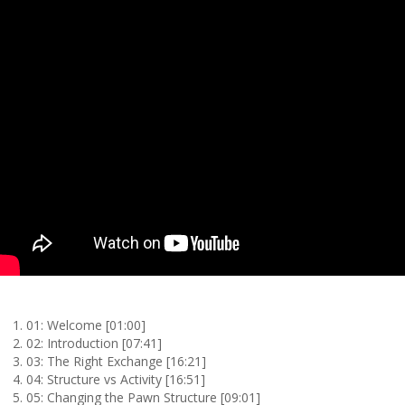
01: Welcome [01:00]
02: Introduction [07:41]
03: The Right Exchange [16:21]
04: Structure vs Activity [16:51]
05: Changing the Pawn Structure [09:01]