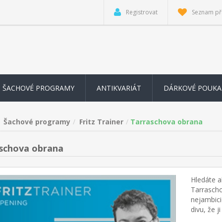
Registrovat
Seznam př
ŠACHOVÉ PROGRAMY
ANTIKVARIÁT
DÁRKOVÉ POUKA
Šachové programy
Fritz Trainer
Tarraschova obrana
schova obrana
Hledáte a
Tarrascho
nejambici
divu, že j