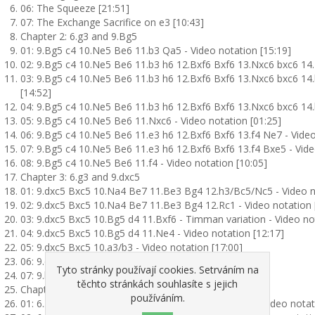
06: The Squeeze [21:51]
07: The Exchange Sacrifice on e3 [10:43]
Chapter 2: 6.g3 and 9.Bg5
01: 9.Bg5 c4 10.Ne5 Be6 11.b3 Qa5 - Video notation [15:19]
02: 9.Bg5 c4 10.Ne5 Be6 11.b3 h6 12.Bxf6 Bxf6 13.Nxc6 bxc6 14.
03: 9.Bg5 c4 10.Ne5 Be6 11.b3 h6 12.Bxf6 Bxf6 13.Nxc6 bxc6 14.
[14:52]
04: 9.Bg5 c4 10.Ne5 Be6 11.b3 h6 12.Bxf6 Bxf6 13.Nxc6 bxc6 14.b
05: 9.Bg5 c4 10.Ne5 Be6 11.Nxc6 - Video notation [01:25]
06: 9.Bg5 c4 10.Ne5 Be6 11.e3 h6 12.Bxf6 Bxf6 13.f4 Ne7 - Video
07: 9.Bg5 c4 10.Ne5 Be6 11.e3 h6 12.Bxf6 Bxf6 13.f4 Bxe5 - Vide
08: 9.Bg5 c4 10.Ne5 Be6 11.f4 - Video notation [10:05]
Chapter 3: 6.g3 and 9.dxc5
01: 9.dxc5 Bxc5 10.Na4 Be7 11.Be3 Bg4 12.h3/Bc5/Nc5 - Video n
02: 9.dxc5 Bxc5 10.Na4 Be7 11.Be3 Bg4 12.Rc1 - Video notation 
03: 9.dxc5 Bxc5 10.Bg5 d4 11.Bxf6 - Timman variation - Video no
04: 9.dxc5 Bxc5 10.Bg5 d4 11.Ne4 - Video notation [12:17]
05: 9.dxc5 Bxc5 10.a3/b3 - Video notation [17:00]
06: 9.dxc5 Bxc5 10.Bf4 - Video notation [05:07]
Tyto stránky používají cookies. Setrváním na
07: 9.b3/Be3/e3/Bf4 - Video notation [12:40]
těchto stránkách souhlasíte s jejich
Chapter 4: 6.dxc5
používáním.
01: 6...d4 7.Na4 Bxc5 8.Nxc5 Qa5 9.Bd2 Qc5 10.Rc1 - Video notat