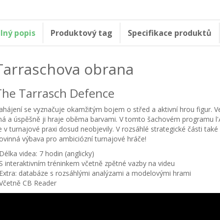
lný popis
Produktový tag
Specifikace produktů
Tarraschova obrana
The Tarrasch Defence
ahájení se vyznačuje okamžitým bojem o střed a aktivní hrou figur. V
ná a úspěšně ji hraje oběma barvami. V tomto šachovém programu l
e v turnajové praxi dosud neobjevily. V rozsáhlé strategické části tak
ovinná výbava pro ambiciózní turnajové hráče!
 Délka videa: 7 hodin (anglicky)
 S interaktivním tréninkem včetně zpětné vazby na videu
 Extra: databáze s rozsáhlými analýzami a modelovými hrami
 Včetně CB Reader