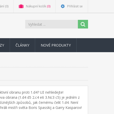
ání
(0)
Nákupní košík
(0)
Přihlásit se
ZY
ČLÁNKY
NOVÉ PRODUKTY
ktivní obranu proti 1.d4? Už nehledejte!
va obrana (1.d4 d5 2.c4 e6 3.Nc3 c5) je jedním z
óznějších způsobů, jak černému čelit 1.d4. Není
i hráli mistři světa Boris Spasskij a Garry Kasparov!