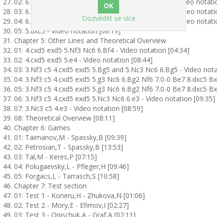
02: 6...d4 7.Na4 Bxc5 8.Nxc5 Qa5 9.Bd2 Qc5 10.b4 - Video notati
03: 6...d4 7.Na4 Bxc5 8.Nxc5 Qa5 9.Qd2 Qc5 10.e3 - Video notati
Dozvědět se více
04: 6...d4 7.Na4 Bxc5 8.Nxc5 Qa5 9.Qd2 Qc5 10.a3 - Video notati
05: 5.dxc5 - Video notation [08:19]
Chapter 5: Other Lines and Theoretical Overview
01: 4.cxd5 exd5 5.Nf3 Nc6 6.Bf4 - Video notation [04:34]
02: 4.cxd5 exd5 5.e4 - Video notation [08:44]
03: 3.Nf3 c5 4.cxd5 exd5 5.Bg5 and 5.Nc3 Nc6 6.Bg5 - Video nota
04: 3.Nf3 c5 4.cxd5 exd5 5.g3 Nc6 6.Bg2 Nf6 7.0-0 Be7 8.dxc5 Bx
05: 3.Nf3 c5 4.cxd5 exd5 5.g3 Nc6 6.Bg2 Nf6 7.0-0 Be7 8.dxc5 Bx
06: 3.Nf3 c5 4.cxd5 exd5 5.Nc3 Nc6 6.e3 - Video notation [09:35]
07: 3.Nc3 c5 4.e3 - Video notation [08:59]
08: Theoretical Overview [08:11]
Chapter 6: Games
01: Taimanov,M - Spassky,B [09:39]
02: Petrosian,T - Spassky,B [13:53]
03: Tal,M - Keres,P [07:15]
04: Polugaevsky,L - Pfleger,H [09:46]
05: Forgacs,L - Tarrasch,S [10:58]
Chapter 7: Test section
01: Test 1 - Koneru,H - Zhukova,N [01:06]
02: Test 2 - Mory,E - Efimov,I [02:27]
03: Test 3 - Onischuk,A - Graf,A [02:11]