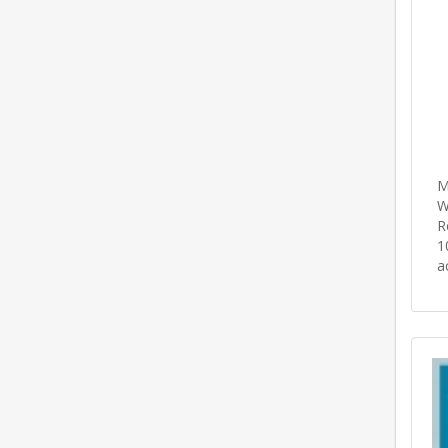
M
W
R
1
a