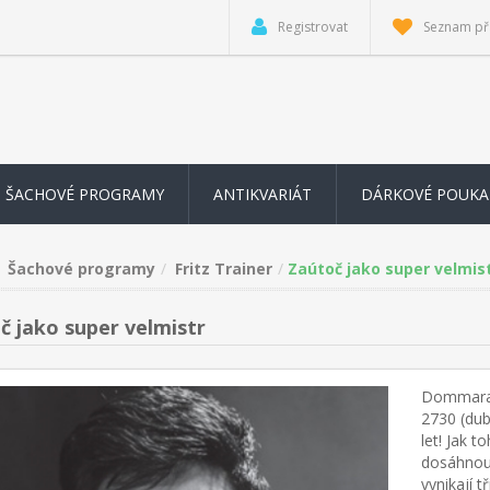
Registrovat
Seznam př
ŠACHOVÉ PROGRAMY
ANTIKVARIÁT
DÁRKOVÉ POUKA
Šachové programy
Fritz Trainer
Zaútoč jako super velmis
č jako super velmistr
Dommaraju
2730 (dub
let! Jak t
dosáhnout
vynikají t