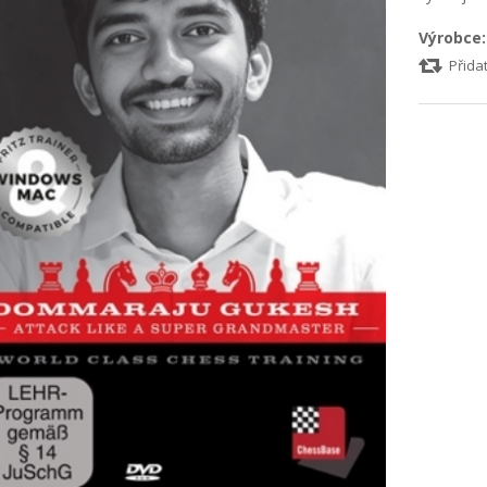
Výrobce:
Přida