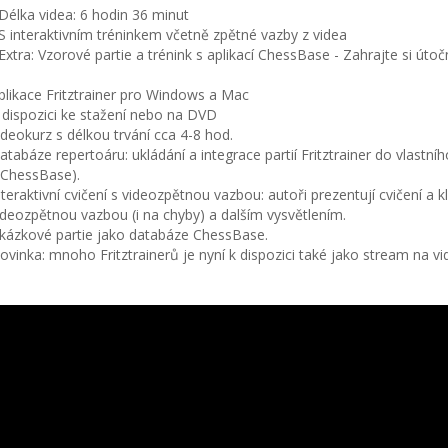
 Délka videa: 6 hodin 36 minut
 S interaktivním tréninkem včetně zpětné vazby z videa
 Extra: Vzorové partie a trénink s aplikací ChessBase - Zahrajte si útoč
plikace Fritztrainer pro Windows a Mac
 dispozici ke stažení nebo na DVD
ideokurz s délkou trvání cca 4-8 hod.
atabáze repertoáru: ukládání a integrace partií Fritztrainer do vlastn
 ChessBase).
nteraktivní cvičení s videozpětnou vazbou: autoři prezentují cvičení a k
ideozpětnou vazbou (i na chyby) a dalším vysvětlením.
kázkové partie jako databáze ChessBase.
ovinka: mnoho Fritztrainerů je nyní k dispozici také jako stream na 