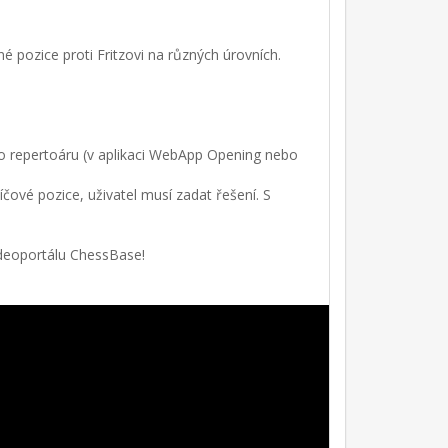
né pozice proti Fritzovi na různých úrovních.
ího repertoáru (v aplikaci WebApp Opening nebo
líčové pozice, uživatel musí zadat řešení. S
videoportálu ChessBase!