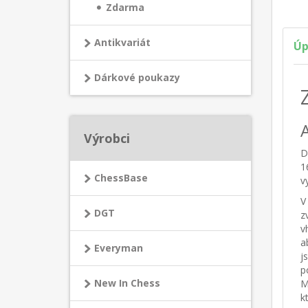
Zdarma
Antikvariát
Úp
Dárkové poukazy
Výrobci
D
1
ChessBase
v
V
DGT
z
v
a
Everyman
j
p
New In Chess
M
k