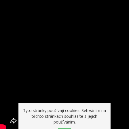
Tyto stránky používají cookies. Setrváním na
těchto stránkách souhlasíte s jejich
používáním.