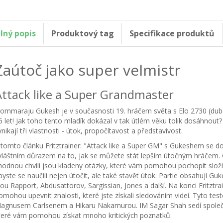
lný popis
Produktový tag
Specifikace produktů
Zaútoč jako super velmistr
Attack like a Super Grandmaster
ommaraju Gukesh je v současnosti 19. hráčem světa s Elo 2730 (duben
6 let! Jak toho tento mladík dokázal v tak útlém věku tolik dosáhnout? 
ynikají tři vlastnosti - útok, propočítavost a představivost.
 tomto článku Fritztrainer: "Attack like a Super GM" s Gukeshem se 
vláštním důrazem na to, jak se můžete stát lepším útočným hráčem. G
hodnou chvíli jsou kladeny otázky, které vám pomohou pochopit složit
byste se naučili nejen útočit, ale také stavět útok. Partie obsahují G
sou Rapport, Abdusattorov, Sargissian, Jones a další. Na konci Fritztr
omohou upevnit znalosti, které jste získali sledováním videí. Tyto te
agnusem Carlsenem a Hikaru Nakamurou. IM Sagar Shah sedí společn
teré vám pomohou získat mnoho kritických poznatků.