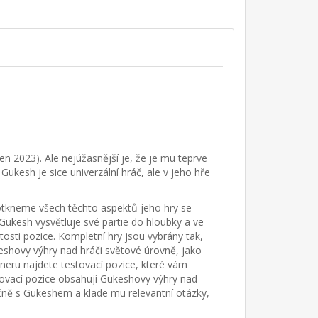
 2023). Ale nejúžasnější je, že je mu teprve
Gukesh je sice univerzální hráč, ale v jeho hře
dotkneme všech těchto aspektů jeho hry se
ukesh vysvětluje své partie do hloubky a ve
osti pozice. Kompletní hry jsou vybrány tak,
ukeshovy výhry nad hráči světové úrovně, jako
aineru najdete testovací pozice, které vám
stovací pozice obsahují Gukeshovy výhry nad
ě s Gukeshem a klade mu relevantní otázky,