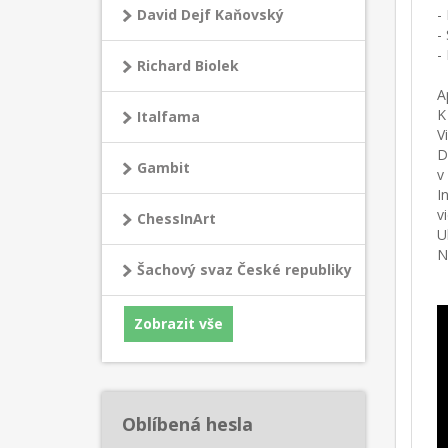
-
David Dejf Kaňovský
-
-
Richard Biolek
A
K
Italfama
V
D
Gambit
v
I
v
ChessInArt
U
N
Šachový svaz České republiky
Zobrazit vše
Oblíbená hesla