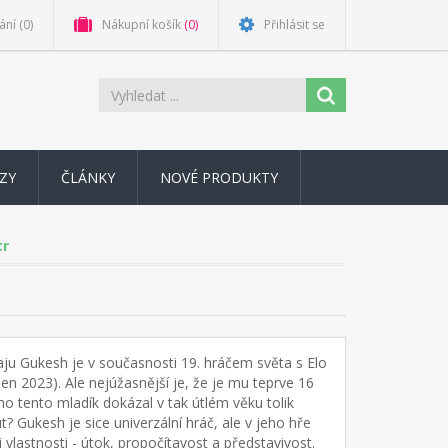
ání
(0)
Nákupní košík
(0)
Přihlásit se
ZY
ČLÁNKY
NOVÉ PRODUKTY
tr
 Gukesh je v současnosti 19. hráčem světa s Elo
en 2023). Ale nejúžasnější je, že je mu teprve 16
oho tento mladík dokázal v tak útlém věku tolik
? Gukesh je sice univerzální hráč, ale v jeho hře
ři vlastnosti - útok, propočítavost a představivost.