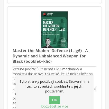
Master the Modern Defence (1...g6) - A
Dynamic and Unbalanced Weapon for
Black (booklet+klíč)
Většina počítačů již nemá DVD mechaniky a
množství dat je nyní tak velké, že již nelze uložit na
DVD. Nové brožury (booklety) ChessBase proto
Tyto stránky používají cookies. Setrváním na
obsahují aktivační kód, který lze použít ke stažení
těchto stránkách souhlasíte s jejich
produktu. Kdokoli, kdo rád sbírá, archivuje a ukládá si
používáním.
naše produkty, může v tomto pokračovat neboť
obdrží krásně zpracované brožury s vytištěným
sériovým číslem. Poté si stáhnete nový instalační
Dozvědět se více
program produktu ChessBase, zadáte číslo a