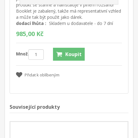
produkt se stáhne a nainstaluje v plném rozsahu!
Booklet je zabalený, takže má representativní vzhled
a může tak být použit jako dárek.
dodací lhůta :
Skladem u dodavatele - do 7 dní
985,00 Kč
Množ.:
Koupit
Přidat k oblíbeným
Související produkty