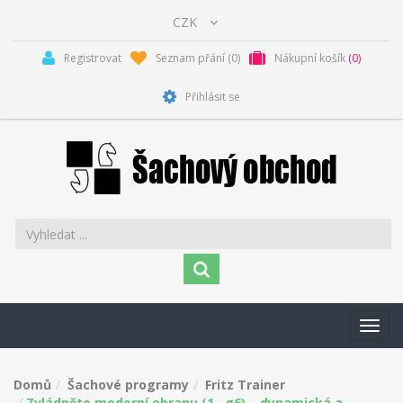
Registrovat
Seznam přání
(0)
Nákupní košík
(0)
Přihlásit se
Toggl
navig
Domů
Šachové programy
Fritz Trainer
Zvládněte moderní obranu (1...g6) – dynamická a