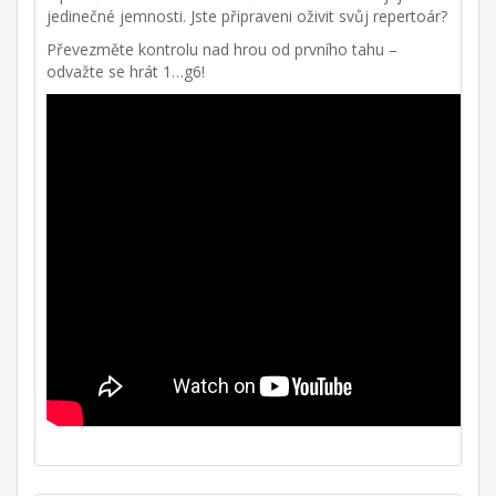
jedinečné jemnosti. Jste připraveni oživit svůj repertoár?
Převezměte kontrolu nad hrou od prvního tahu –
odvažte se hrát 1…g6!