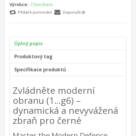
Výrobce:
ChessBase
Přidat k porovnání
Doporučit @
Úplný popis
Produktový tag
Specifikace produktů
Zvládněte moderní
obranu (1...g6) –
dynamická a nevyvážená
zbraň pro černé
Master the Modern Defence