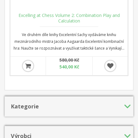
Excelling at Chess Volume 2: Combination Play and
Calculation
Ve druhém díle knihy Excelentní šachy vydáváme knihu
mezinárodního mistra Jacoba Aagaarda Excelentní kombinační
hra: Naučte se rozpoznávat a využívat taktické šance a Vynikající
šachová kalkulace: Vycházejte z taktických šancí. Schopnost
580,00 Kč
řešit hádanky a kombinace je jednou ze základních složek
540,00 Kč
úspěšného šachisty.
Kategorie
Výrobci