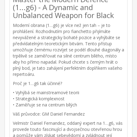
(1...g6) - A Dynamic and
Unbalanced Weapon for Black
Moderní obrana (1…g6) je více než jen tah – je to
prohlášení. Rozhodnutím pro fianchetto přijímáte
nevyvážené a strategicky bohaté pozice a vyhýbáte se
předvídatelným teoretickým bitvám. Tento přístup
umožňuje černému rozvíjet se podél dlouhé diagonály a
trpělivě se zaměřovat na silné centrum bílého, místo
aby ho přímo napadal. Pokud chcete s černým hrát o
plný bod, je tato zahájení perfektním doplňkem vašeho
repertoáru.
Proč je 1…g6 tak účinné?
• Vyhýbá se mainstreamové teorii
• Strategická komplexnost
• Zaměřuje se na centrum bílých
Váš průvodce: GM Daniel Fernandez
Velmistr Daniel Fernandez, oddaný expert na 1…g6, vás
provede touto fascinující a dvojsečnou otevřenou hrou
a pomůže vám získat sebevědomí a zvládnout její