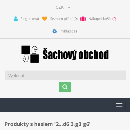
Registrovat
Seznam přání
(0)
Nákupní košík
(0)
Přihlásit se
Toggl
navig
Produkty s heslem '2...d6 3.g3 g6'