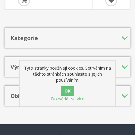
šachisty, inspirovaný legendárním trenérem Chebanenkem, který
věřil v učení svých studentů zahájení s typickými nápady a
opakovatelnými vzory namísto nekonečné teorie.
Kategorie
Výrobci
Tyto stránky používají cookies. Setrváním na
těchto stránkách souhlasíte s jejich
používáním.
Oblíbená hesla
Dozvědět se více