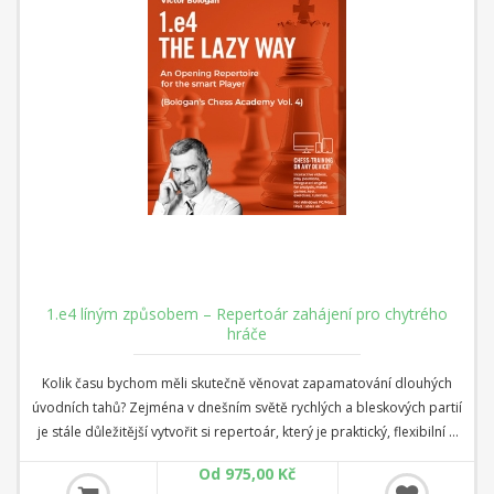
1.e4 líným způsobem – Repertoár zahájení pro chytrého
hráče
Kolik času bychom měli skutečně věnovat zapamatování dlouhých
úvodních tahů? Zejména v dnešním světě rychlých a bleskových partií
je stále důležitější vytvořit si repertoár, který je praktický, flexibilní a
snadno zapamatovatelný, ale zároveň silný a bohatý na nápady.
Od 975,00 Kč
Přesně to je konceptem této série: repertoár pro „líné“ (ale chytré)