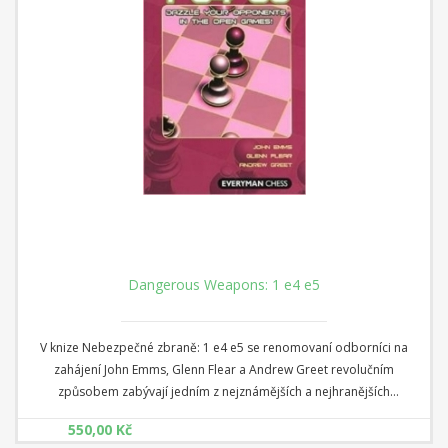
Dangerous Weapons: 1 e4 e5
V knize Nebezpečné zbraně: 1 e4 e5 se renomovaní odborníci na
zahájení John Emms, Glenn Flear a Andrew Greet revolučním
způsobem zabývají jedním z nejznámějších a nejhranějších
šachových zahájení. Namísto prošlapaných a analyzovaných cestiček
550,00 Kč
se autoři soustředí na čerstvé nebo málo prozkoumané varianty a