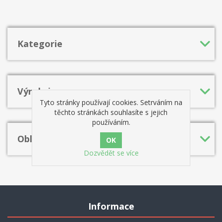
vybírají množství "nebezpečných" možností pro obě barvy. Ať už
hrajete bílými nebo černými, po prostudování této knihy budete
sebevědomí a plně vyzbrojení a vaši soupeři se budou krýt!
Kategorie
Výrobci
Tyto stránky používají cookies. Setrváním na
těchto stránkách souhlasíte s jejich
používáním.
Oblíbená hesla
Dozvědět se více
Informace