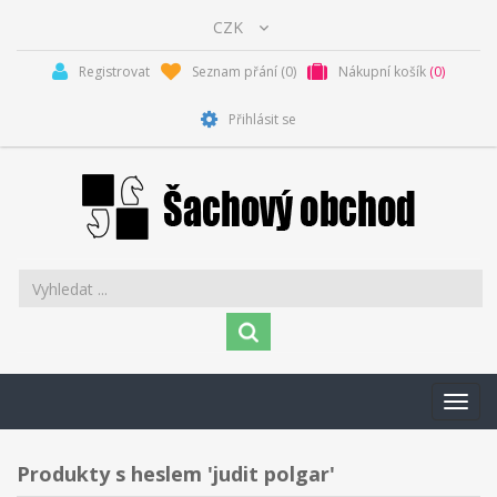
Registrovat
Seznam přání
(0)
Nákupní košík
(0)
Přihlásit se
Toggl
navig
Produkty s heslem 'judit polgar'