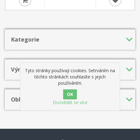
ve věku 15 let a čtyř měsíců získala titul velmistra, čímž nahradila
Bobbyho Fischera na pozici nejmladšího velmistra v šachové historii.
Kategorie
Výrobci
Tyto stránky používají cookies. Setrváním na
těchto stránkách souhlasíte s jejich
používáním.
Oblíbená hesla
Dozvědět se více