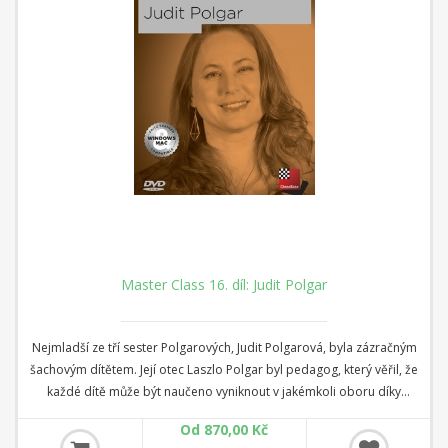
Master Class 16. díl: Judit Polgar
Nejmladší ze tří sester Polgarových, Judit Polgarová, byla zázračným
šachovým dítětem. Její otec Laszlo Polgar byl pedagog, který věřil, že
každé dítě může být naučeno vyniknout v jakémkoli oboru díky
správné výuce. Svou tezi dokázal tím, že ze svých tří dcer udělal
Od 870,00 Kč
špičkové šachistky. Judit Polgarová se učila od svého otce a sester a