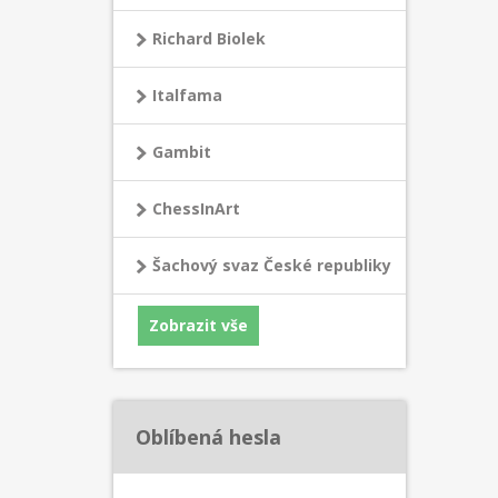
Richard Biolek
Italfama
Gambit
ChessInArt
Šachový svaz České republiky
Zobrazit vše
Oblíbená hesla