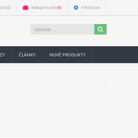
ání
(0)
Nákupní košík
(0)
Přihlásit se
ZY
ČLÁNKY
NOVÉ PRODUKTY