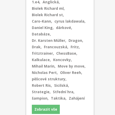
1.e4
,
Anglická
,
Biolek Richard ml
,
Biolek Richard st
,
Caro-Kann
,
cyrus lakdawala
,
Daniel King
,
dárkové
,
Databáze
,
Dr. Karsten Müller
,
Dragon
,
Drak
,
Francouzská
,
Fritz
,
fritztrainer
,
ChessBase
,
Kalkulace
,
Koncovky
,
Mihail Marin
,
Move by move
,
Nicholas Pert
,
Oliver Reeh
,
pěšcové struktury
,
Robert Ris
,
Sicilská
,
Strategie
,
Střední hra
,
šampion
,
Taktika
,
Zahájení
Zobrazit vše