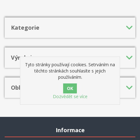
které většina lidí, včetně špičkových hráčů, považuje za absurdní a
okamžitě je odmítá. Tato odvážná nová éra počítačů tak
nevyhnutelně vede k přehodnocení starých axiomů, principů a
hodnocení.
Kategorie
Výrobci
Tyto stránky používají cookies. Setrváním na
těchto stránkách souhlasíte s jejich
používáním.
Oblíbená hesla
Dozvědět se více
Informace