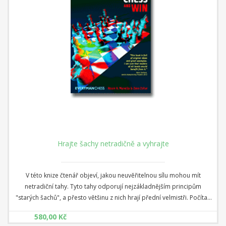
Hrajte šachy netradičně a vyhrajte
V této knize čtenář objeví, jakou neuvěřitelnou sílu mohou mít
netradiční tahy. Tyto tahy odporují nejzákladnějším principům
"starých šachů", a přesto většinu z nich hrají přední velmistři. Počítač
změnil způsob, jakým špičkoví hráči přemýšlejí o šachu. Křemíková
580,00 Kč
mysl nemá žádné psychologické bariéry. Je "ochotná" prověřit tahy,