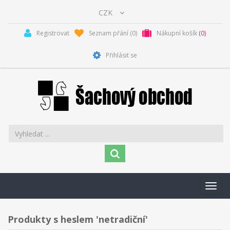
Registrovat
Seznam přání
(0)
Nákupní košík
(0)
Přihlásit se
Toggl
navig
Produkty s heslem 'netradiční'