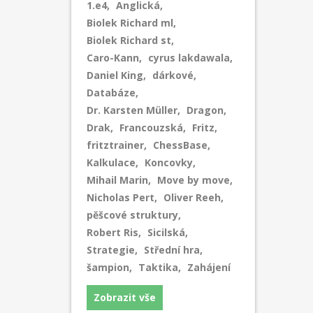
1.e4
,
Anglická
,
Biolek Richard ml
,
Biolek Richard st
,
Caro-Kann
,
cyrus lakdawala
,
Daniel King
,
dárkové
,
Databáze
,
Dr. Karsten Müller
,
Dragon
,
Drak
,
Francouzská
,
Fritz
,
fritztrainer
,
ChessBase
,
Kalkulace
,
Koncovky
,
Mihail Marin
,
Move by move
,
Nicholas Pert
,
Oliver Reeh
,
pěšcové struktury
,
Robert Ris
,
Sicilská
,
Strategie
,
Střední hra
,
šampion
,
Taktika
,
Zahájení
Zobrazit vše