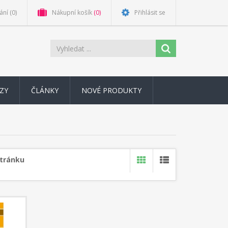
ání
(0)
Nákupní košík
(0)
Přihlásit se
ZY
ČLÁNKY
NOVÉ PRODUKTY
stránku