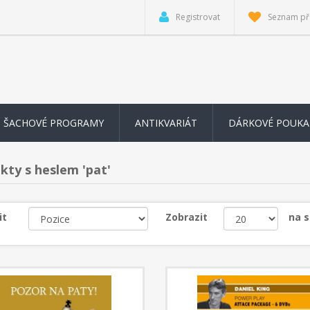
Registrovat
Seznam př
ŠACHOVÉ PROGRAMY
ANTIKVARIÁT
DÁRKOVÉ POUKA
kty s heslem 'pat'
it
Zobrazit
na 