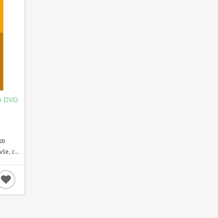
 6 DVD
ti
vše, co
 matové
,
u a
terý
, 14 a
aždé