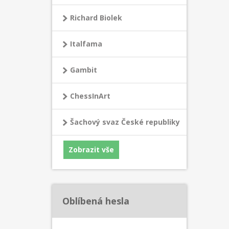
Richard Biolek
Italfama
Gambit
ChessInArt
Šachový svaz České republiky
Zobrazit vše
Oblíbená hesla