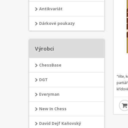
Antikvariát
Dárkové poukazy
Výrobci
ChessBase
"Víte, 
DGT
partiá
křídov
Everyman
částí k
partií,
"patov
New In Chess
zajímav
David Dejf Kaňovský