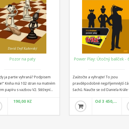
Pozor na paty
Power Play: Útočný balíček -
kdy ja partie vyhraná? Podpisem
Zaútočte a vyhrajte! To jsou
ře!" Kniha má 102 stran na matném
pravděpodobně nejpříjemnější čás
ém papíru s vazbou V2. Stěžejní
šachů. Naučte se od Daniela Krále 
nihy jsou příklady z praktických
potřebujete vědět o umění útoku:
190,00 Kč
Od 3 450,00 Kč
 na kterých se nejlépe ukazuje
vzory, útok na nepřátelského krále
á zapomnětlivost". Doplňkem jsou
pěšcové bouře, umění taktiky útok
é šachové citáty a výroky.
mnoho dalšího! S tímto balíčkem, k
obsahuje DVD Powerplay 1, 2, 3, 13
20, budete dobře připraveni na k