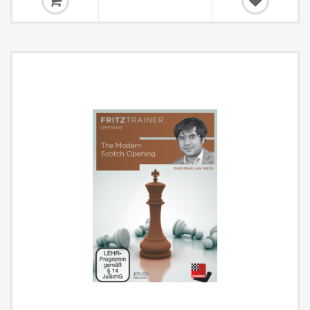
1990, a od té doby se toto zahájení drží ve velkém stylu. V moderní
době lze Skotskou hru občas vidět na špičkové úrovni u takových
hráčů, jako jsou Magnus Carlsen, Fabiano Caruana, Hikaru Nakamura
a Ian Nepomniachtchi, kteří s ní mají veskrze pozitivní výsledky.
Kromě hluboké teorie a vzrušujících taktických cvičení ve Skotské hře
obsahuje tento videokurz také bonusovou část o Skotském gambitu
(1.e4 e5 2.Nf3 Nc6 3.d4 cxd4 4.Bc4), živé variantě, která často vede k
velmi dynamickým pozicím.