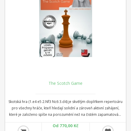
The Scotch Game
Skotská hra (1.e4 e5 2.Nf3 Nc6 3.d4) je skvělým doplňkem repertoáru
pro všechny hráče, kteří hledají solidní a zároveň aktivní zahájení,
které je založeno spíše na porozumění než na čistém zapamatování.
Popularita skotské exponenciálně vzrostla poté, co ji Garry Kasparov
Od 770,00 Kč
použil v zápase o titul mistra světa proti Anatoliji Karpovovi v roce