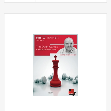
Jänischův gambit a výše zmíněný Evansův gambit. Mnohé z těchto
dávno zapomenutých linií nabízejí spoustu prostoru pro kreativitu a
objevování ..