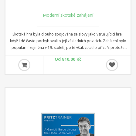
Moderní skotské zahájení
Skotská hra byla dlouho spojována se slovy jako vzrušujícící hra i
když lidé často pochybovali o její základních pozicích. Zahájení bylo
populární zejména v 19. století, po té však ztratilo přízeň, protože
hlavní myšlenka - brzká ztráta centrálního napětí dávala černému
Od 810,00 Kč
možnost vyrovnat hru. Také je používána jako překvapující jazyk
proti nestárnoucí Španělské. Ve svém prvním Fritz-Trainer programu,
Parimarjan Negi se dívá na poslední revoluci v teorii Skotské, že se
úplně změnili plány bílého