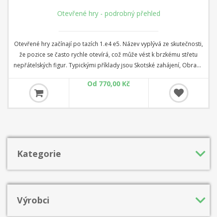
Otevřené hry - podrobný přehled
Otevřené hry začínají po tazích 1.e4 e5. Název vyplývá ze skutečnosti,
že pozice se často rychle otevírá, což může vést k brzkému střetu
nepřátelských figur. Typickými příklady jsou Skotské zahájení, Obrana
dvou jezdců nebo úctyhodný Královský gambit. Nejdůležitějšími
Od 770,00 Kč
zahájeními po 1.e4 e5 jsou však Italská hra a Ruy Lopez a zde se hra
často vyvíjí pomaleji. V tomto programu představuje mezinárodní
mistr Georgios Souleidis tato a všechna další důležitá zahájení
vznikající po 1.e4 e5 ve 36 videích.
Kategorie
Výrobci