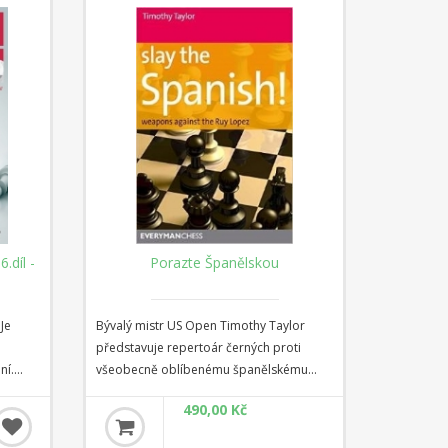
mu,
ní
ně
.díl -
Porazte Španělskou
Je
Bývalý mistr US Open Timothy Taylor
představuje repertoár černých proti
ní.
všeobecně oblíbenému španělskému
řední
zahájení (Ruy Lopez). Základem
490,00 Kč
ré mu
repertoáru černého je moderní
Steinitzova obrana, která si oprávněně