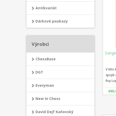
Antikvariát
Dárkové poukazy
Výrobci
Dange
ChessBase
V této 
DGT
spojili
Ruy Lop
Everyman
šachov
490,
osvědče
čerstv
New In Chess
variant
"nebez
David Dejf Kaňovský
Ať už h