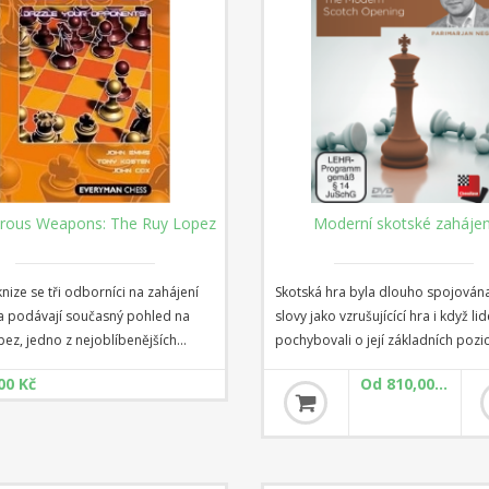
rous Weapons: The Ruy Lopez
Moderní skotské zahájen
knize se tři odborníci na zahájení
Skotská hra byla dlouho spojován
 a podávají současný pohled na
slovy jako vzrušujícící hra i když li
ez, jedno z nejoblíbenějších
pochybovali o její základních pozic
ých zahájení. Namísto rozboru
Zahájení bylo populární zejména v
00 Kč
Od 810,00 Kč
ných hlavních linií se zaměřují na
století, po té však ztratilo přízeň, 
é nebo málo prozkoumané
hlavní myšlenka - brzká ztráta cent
y a vybírají množství
napětí dávala černému možnost v
pečných" možností pro obě barvy.
hru. Také je používána jako překva
rajete bílými nebo černými, po
jazyk proti nestárnoucí Španělské.