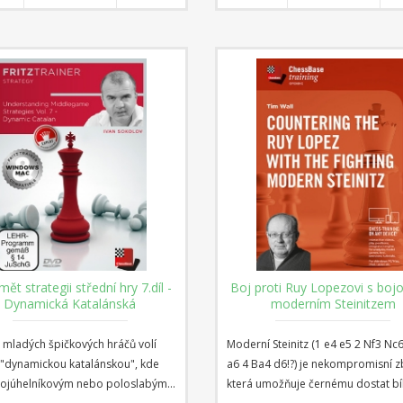
ký gambit. Nejdůležitějšími
videokurzu se zaměříme na struktu
ími po 1.e4 e5 jsou však Italská
Ruy Lopezově obraně.
uy Lopez a zde se hra často vyvíjí
ji. V tomto programu představuje
rodní mistr Georgios Souleidis
všechna další důležitá zahájení
ící po 1.e4 e5 ve 36 videích.
ět strategii střední hry 7.díl -
Boj proti Ruy Lopezovi s bo
Dynamická Katalánská
moderním Steinitzem
mladých špičkových hráčů volí
Moderní Steinitz (1 e4 e5 2 Nf3 Nc
"dynamickou katalánskou", kde
a6 4 Ba4 d6!?) je nekompromisní z
trojúhelníkovým nebo poloslabým
která umožňuje černému dostat bí