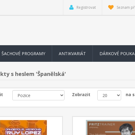
Registrovat
Seznam př
ŠACHOVÉ PROGRAMY
ANTIKVARIÁT
DÁRKOVÉ POUKA
kty s heslem 'Španělská'
it
Zobrazit
na 