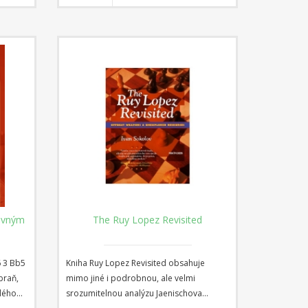
ry v
získala pověst důležité alternativy k
hlavním liniím. Moderní Steinitzova
obrana může vést ke gambitům ostrým
jako břitva, jako je například variace
Siesta, kde se může stát osudným jediné
uklouznutí některého z hráčů. Ale možná
hlavním lákadlem Moderního Steinitze je
jeho flexibilita, protože černý si může
zvolit i poziční a pevnější způsob hry.
jovným
The Ruy Lopez Revisited
6 3 Bb5
Kniha Ruy Lopez Revisited obsahuje
braň,
mimo jiné i podrobnou, ale velmi
lého
srozumitelnou analýzu Jaenischova