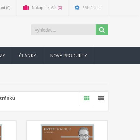
ání
(0)
Nákupní košík
(0)
Přihlásit se
ZY
ČLÁNKY
NOVÉ PRODUKTY
stránku