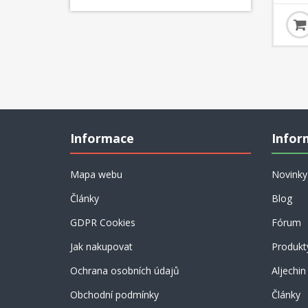
strukt
získat 
může v
ale ča
nebezp
centrá
Informace
Infor
Mapa webu
Novinky
Články
Blog
GDPR Cookies
Fórum
Jak nakupovat
Produkt
Ochrana osobních údajů
Aljechin
Obchodní podmínky
Články