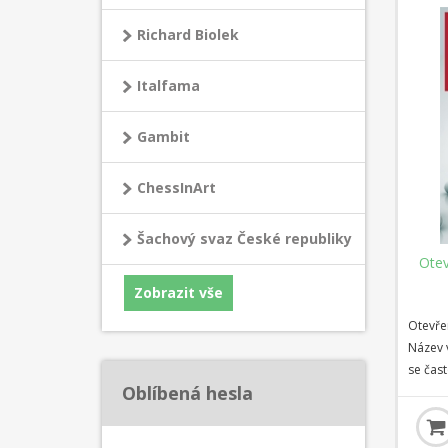
prostu
Richard Biolek
sebevě
soupeř
Italfama
Gambit
ChessInArt
Šachový svaz České republiky
Otev
Zobrazit vše
Otevřen
Název v
se čast
Oblíbená hesla
brzkému
Typický
Obrana