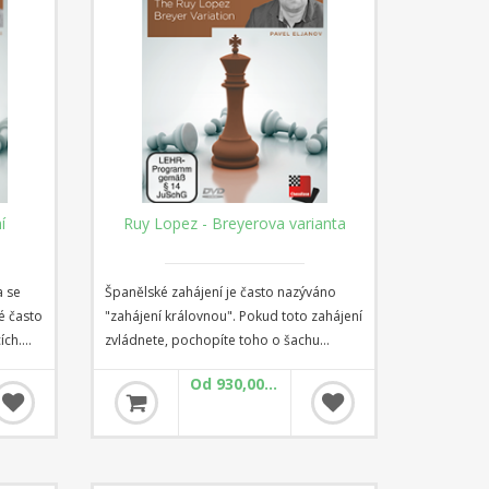
í
Ruy Lopez - Breyerova varianta
a se
Španělské zahájení je často nazýváno
dé často
"zahájení královnou". Pokud toto zahájení
ích.
zvládnete, pochopíte toho o šachu
 19.
hodně. Jedním z nejoblíbenějších
Od 930,00 Kč
protože
systémů španělského zahájení je
rálního
Breyerova varianta, v níž černý ustupuje
yrovnat
svým již vyvinutým jezdcem z c6 na b8,
pující
aby jej přesunul přes d7 na lepší pole.
 Ve