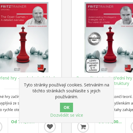
dování této knihy budete
svém prvním Fritz-Trainer progra
domí a plně vyzbrojení a vaši
Parimarjan Negi se dívá na posled
i se budou krýt!
revoluci v teorii Skotské, že se úpl
změnili plány bílého
řené hry - podrobný přehled
Rozumět strategii střední hry 6
Ruy Lopez Struktury
Tyto stránky používají cookies. Setrváním na
těchto stránkách souhlasíte s jejich
používáním.
é hry začínají po tazích 1.e4 e5.
Pochopení zahájení nekončí teorií. 
yplývá ze skutečnosti, že pozice
nezbytné porozumět myšlenkám a
o rychle otevírá, což může vést k
strukturám spojeným s tahy zaháje
Dozvědět se více
 střetu nepřátelských figur.
Kromě toho je klíčovou složkou st
Od 770,00 Kč
Od 750,00 Kč
mi příklady jsou Skotské zahájení,
hry rozpoznání chyb soupeře, kte
 dvou jezdců nebo úctyhodný
umožňují získat výhodu. V tomto