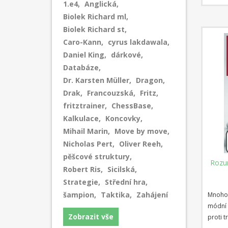
1.e4
,
Anglická
,
Královs
zahájen
Biolek Richard ml
,
hra a R
Biolek Richard st
,
pomale
Caro-Kann
,
cyrus lakdawala
,
meziná
Daniel King
,
dárkové
,
tato a 
Databáze
,
vznikaj
Dr. Karsten Müller
,
Dragon
,
Drak
,
Francouzská
,
Fritz
,
fritztrainer
,
ChessBase
,
Kalkulace
,
Koncovky
,
Mihail Marin
,
Move by move
,
Nicholas Pert
,
Oliver Reeh
,
pěšcové struktury
,
Rozum
Robert Ris
,
Sicilská
,
Strategie
,
Střední hra
,
šampion
,
Taktika
,
Zahájení
Mnoho 
módní 
Zobrazit vše
proti 