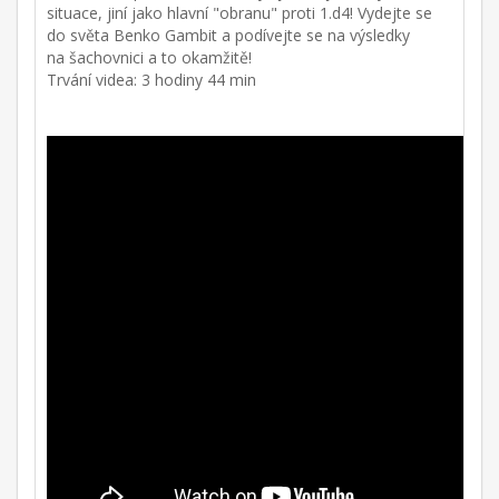
situace, jiní jako hlavní "obranu" proti 1.d4! Vydejte se
do světa Benko Gambit a podívejte se na výsledky
na šachovnici a to okamžitě!
Trvání videa: 3 hodiny 44 min