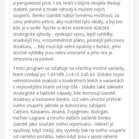
a perspektivní proti 1.d4. Hráči s bílými obvykle hledají
stabilní, pevné a trvalé výhody k mučení svých
soupeřů. Benko Gambit nabízí černému možnost, za
cenu jednoho pěšce, aby roztříštil tyto ideály, a byl ten
kdo je v sedle. Rychle si držet extrémně důležité
strategické výhody - vynikající vývoj, lepší vyhlídky,
snadnější hru, srozumitelnost plánu, pevnější pěšcovou
strukturu, ... Bílý musí být velmi opatrný v Benko, jeho
útočné vyhlídky jsou velmi omezené a jeho hra je
omezena na pasivní.
Tento program se vztahuje na všechny možné varianty,
které vznikají po 1.d4 Nf6 2.c4 c5 3.d5 b5. Získáte nejen
velmistrovské znalosti o konkrétních liniích a variantách
s nejnovějšími hrami od top GM - získáte také základní
strategické a taktické nápady, kde dominují Gambit
struktury a nastavení Benko, což vám umožní přehrát
svého soupeře jakmile je dokončeno zahájení.
Carlsen, Kasparov, Anand, Zvjaginsev, Bologan,
Vachier-Lagrave a mnoho dalších začlenili Benko
Gambit jako součást svého repertoáru - někteří je
využívají, když chtějí, aby vyvinuly tlak na svého soupeře
od samého počátku, nebo když jsou v jasně výherní