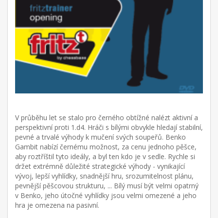
V průběhu let se stalo pro černého obtížné nalézt aktivní a
perspektivní proti 1.d4. Hráči s bílými obvykle hledají stabilní,
pevné a trvalé výhody k mučení svých soupeřů. Benko
Gambit nabízí černému možnost, za cenu jednoho pěšce,
aby roztříštil tyto ideály, a byl ten kdo je v sedle. Rychle si
držet extrémně důležité strategické výhody - vynikající
vývoj, lepší vyhlídky, snadnější hru, srozumitelnost plánu,
pevnější pěšcovou strukturu, ... Bílý musí být velmi opatrný
v Benko, jeho útočné vyhlídky jsou velmi omezené a jeho
hra je omezena na pasivní.