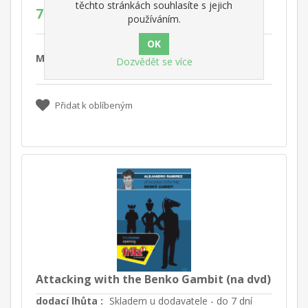
těchto stránkách souhlasíte s jejich
770,00 Kč
používáním.
Množ.:
Koupit
Dozvědět se více
Přidat k oblíbeným
Attacking with the Benko Gambit (na dvd)
dodací lhůta :
Skladem u dodavatele - do 7 dní