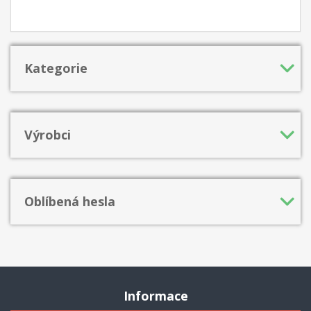
mít repertoár spolehlivých linií až do konečků prstů proti všem
hlavním "Proti-Siciliským":
Kategorie
Výrobci
Oblíbená hesla
Informace