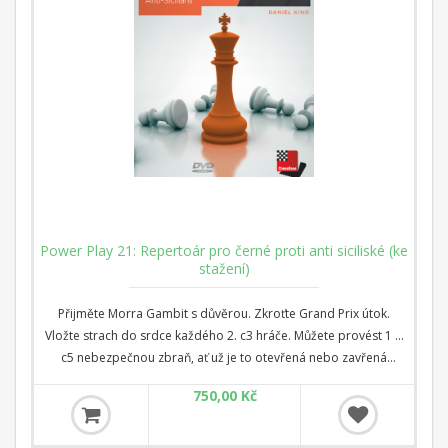
Power Play 21: Repertoár pro černé proti anti siciliské (ke
stažení)
Přijměte Morra Gambit s důvěrou. Zkroťte Grand Prix útok.
Vložte strach do srdce každého 2. c3 hráče. Můžete provést 1 ...
c5 nebezpečnou zbraň, ať už je to otevřená nebo zavřená
Sicilská. Pokud jste připraveni hrát vaši oblíbenou Sicilskou
750,00 Kč
variantu - třeba Najdorf nebo Dragon - může být frustrující,
pokud váš soupeř odmítne otevřít pozici s 3 d4. To je to, co
tento program řeší. Po prostudování tohoto programu budete