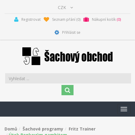
Registrovat
Seznam přání
(0)
Nákupní košík
(0)
Přihlásit se
Toggl
navig
Domů
Šachové programy
Fritz Trainer
Útok Benkovým gambitem