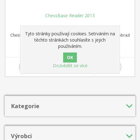
ChessBase Reader 2013
Tyto stránky používají cookies. Setrváním na
ChessBase Reader 2013 Nový ChessBase Reader pohodlně zobrazí
těchto stránkách souhlasíte s jejich
všechny nainstalované databáze a tréninkové tituly..
používáním.
0,00 Kč
Dozvědět se více
Kategorie
Výrobci