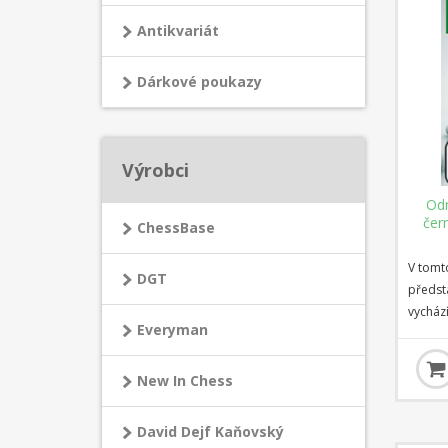
Antikvariát
Dárkové poukazy
Výrobci
Odm
čer
ChessBase
V tomt
DGT
předst
vychází
Everyman
oživen
mistra 
základ
New In Chess
repert
Katalá
David Dejf Kaňovský
význam