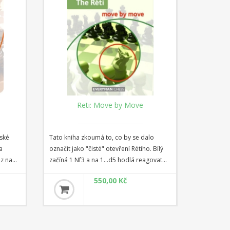
Reti: Move by Move
vské
Tato kniha zkoumá to, co by se dalo
a
označit jako "čisté" otevření Rétiho. Bílý
z na
začíná 1 Nf3 a na 1...d5 hodlá reagovat
níkem
"Rétiho" odpovědí 2 c4. Jednou z hlavních
550,00 Kč
výhod hraní těchto systémů je, že se
mnohem více spoléhají na obecné
strategické porozumění než na
memorování. To však neznamená, že
černému nejsou kladeny obtížné