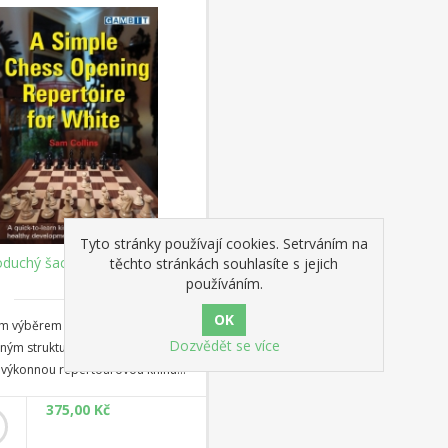
odchylek bílého s Bxf6 a Bf4 a
é výměnné varianty
Tyto stránky používají cookies. Setrváním na
oduchý šachový repertoár pro
těchto stránkách souhlasíte s jejich
bílé
používáním.
m výběrem variací, které vedou k
Dozvědět se více
ým strukturám, sestavil IM Sam
s výkonnou repertoárovou knihu
í pro hráče s omezeným studijním
375,00 Kč
Bílý otevírá 1 e4 a rozvíjí své
na přirozená pole, hledá otevřené