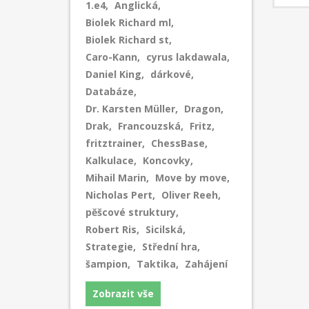
1.e4
,
Anglická
,
linie a
tohoto 
Biolek Richard ml
,
je, že 
Biolek Richard st
,
vyhled
Caro-Kann
,
cyrus lakdawala
,
pěšcem 
Daniel King
,
dárkové
,
Caro-K
Databáze
,
italsko
Dr. Karsten Müller
,
Dragon
,
Drak
,
Francouzská
,
Fritz
,
fritztrainer
,
ChessBase
,
Kalkulace
,
Koncovky
,
Mihail Marin
,
Move by move
,
Nicholas Pert
,
Oliver Reeh
,
pěšcové struktury
,
Robert Ris
,
Sicilská
,
Strategie
,
Střední hra
,
šampion
,
Taktika
,
Zahájení
Zobrazit vše