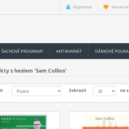
Registrovat
Seznam př
ŠACHOVÉ PROGRAMY
ANTIKVARIÁT
DÁRKOVÉ POUKA
kty s heslem 'Sam Collins'
it
Zobrazit
na 