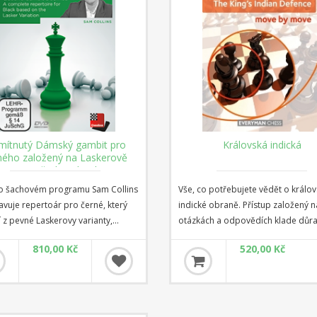
ítnutý Dámský gambit pro
Královská indická
ného založený na Laskerově
variantě (download)
o šachovém programu Sam Collins
Vše, co potřebujete vědět o králo
avuje repertoár pro černé, který
indické obraně. Přístup založený n
 z pevné Laskerovy varianty,
otázkách a odpovědích klade důra
é novými myšlenkami bývalého
plány a strategie. Napsáno odbor
810,00 Kč
520,00 Kč
světa Višiho Ananda a tvořící
na zahájení.
ní kámen mnoha silných
oárů dnešních GM. S výjimkou
nské jsou zde zahrnuty všechny
né varianty po 1.d4 d5 2.c4 e6,