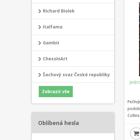
včetně 
Richard Biolek
kritick
Italfama
Gambit
ChessInArt
Šachový svaz České republiky
Jedn
Zobrazit vše
Pečlivý
podobn
Collin
Oblíbená hesla
ideáln
časem. 
figury 