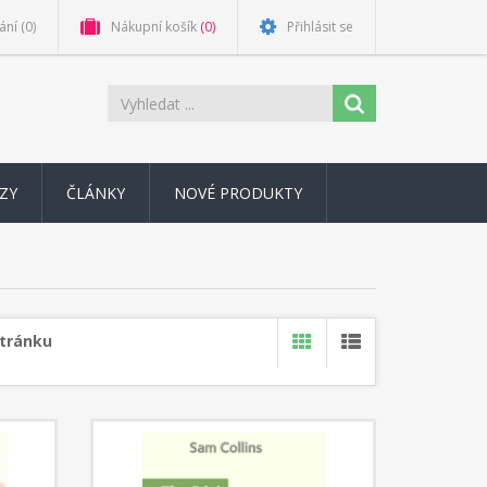
ání
(0)
Nákupní košík
(0)
Přihlásit se
ZY
ČLÁNKY
NOVÉ PRODUKTY
stránku