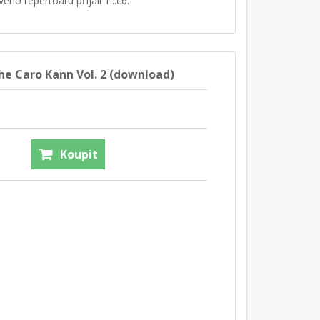
ého repertoáru přijali 1...c6.
e Caro Kann Vol. 2 (download)
Koupit