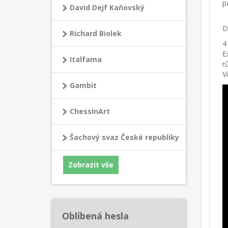
pa
David Dejf Kaňovský
D
Richard Biolek
4
E
Italfama
r
V
Gambit
ChessInArt
Šachový svaz České republiky
Zobrazit vše
Oblíbená hesla