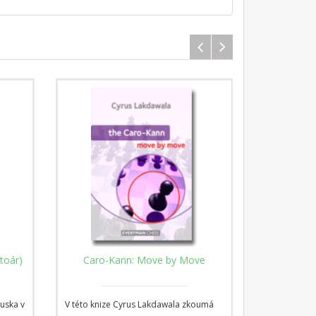
toár)
Caro-Kann: Move by Move
First S
uska v
V této knize Cyrus Lakdawala zkoumá
Caro-Kannova