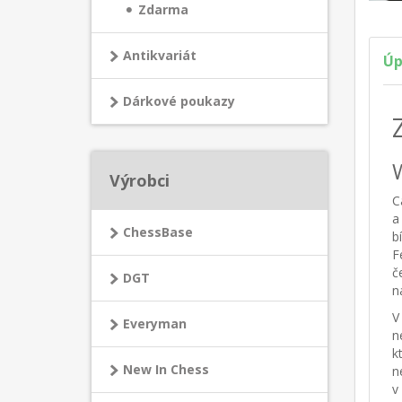
Zdarma
Antikvariát
Úp
Dárkové poukazy
Výrobci
C
a
ChessBase
b
F
č
DGT
n
V
Everyman
n
k
New In Chess
n
v