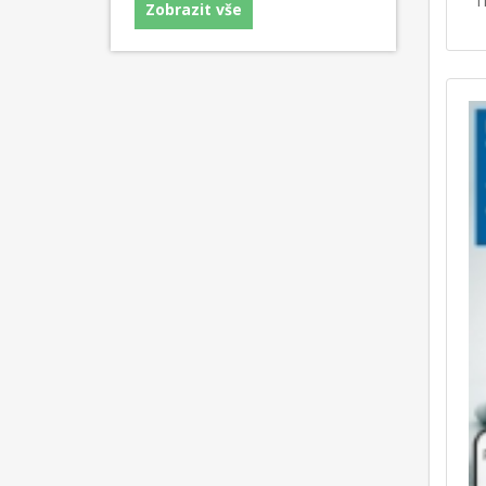
T
Zobrazit vše