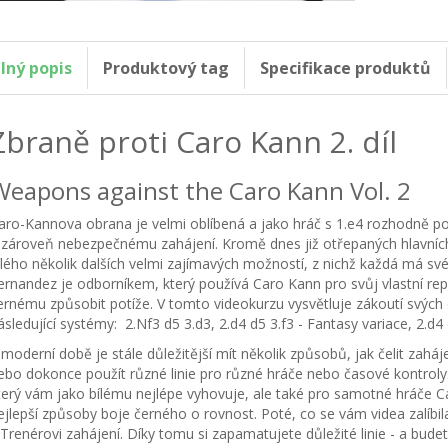
lný popis
Produktový tag
Specifikace produktů
Zbraně proti Caro Kann 2. díl
Weapons against the Caro Kann Vol. 2
aro-Kannova obrana je velmi oblíbená a jako hráč s 1.e4 rozhodně po
 zároveň nebezpečnému zahájení. Kromě dnes již otřepaných hlavních li
ílého několik dalších velmi zajímavých možností, z nichž každá má sv
ernandez je odborníkem, který používá Caro Kann pro svůj vlastní re
ernému způsobit potíže. V tomto videokurzu vysvětluje zákoutí svých
ásledující systémy: 2.Nf3 d5 3.d3, 2.d4 d5 3.f3 - Fantasy variace, 2.d
 moderní době je stále důležitější mít několik způsobů, jak čelit zahá
ebo dokonce použít různé linie pro různé hráče nebo časové kontrol
terý vám jako bílému nejlépe vyhovuje, ale také pro samotné hráče Ca
ejlepší způsoby boje černého o rovnost. Poté, co se vám videa zalíbila
 Trenérovi zahájení. Díky tomu si zapamatujete důležité linie - a budet