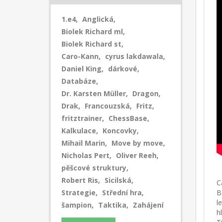
1.e4
,
Anglická
,
Biolek Richard ml
,
Biolek Richard st
,
Caro-Kann
,
cyrus lakdawala
,
Daniel King
,
dárkové
,
Databáze
,
Dr. Karsten Müller
,
Dragon
,
Drak
,
Francouzská
,
Fritz
,
fritztrainer
,
ChessBase
,
Kalkulace
,
Koncovky
,
Mihail Marin
,
Move by move
,
Nicholas Pert
,
Oliver Reeh
,
pěšcové struktury
,
Robert Ris
,
Sicilská
,
C
Strategie
,
Střední hra
,
B
l
šampion
,
Taktika
,
Zahájení
h