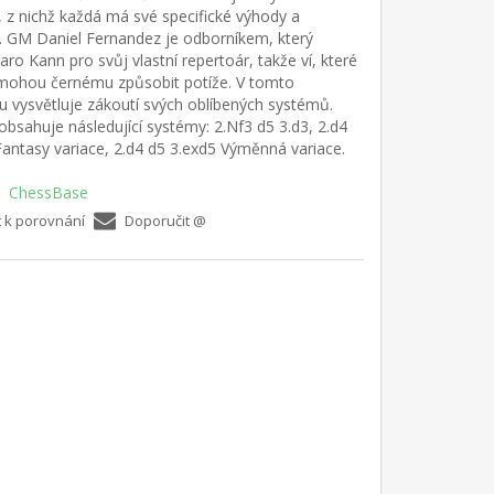
 z nichž každá má své specifické výhody a
 GM Daniel Fernandez je odborníkem, který
aro Kann pro svůj vlastní repertoár, takže ví, které
mohou černému způsobit potíže. V tomto
u vysvětluje zákoutí svých oblíbených systémů.
 obsahuje následující systémy: 2.Nf3 d5 3.d3, 2.d4
 Fantasy variace, 2.d4 d5 3.exd5 Výměnná variace.
ChessBase
t k porovnání
Doporučit @