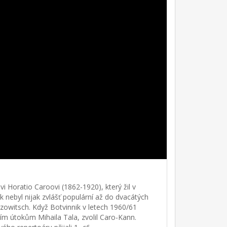
Horatio Caroovi (1862-1920), který žil v
k nebyl nijak zvlášť populární až do dvacátých
imzowitsch. Když Botvinnik v letech 1960/61
m útokům Mihaila Tala, zvolil Caro-Kann.