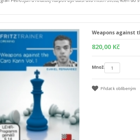
igran Petrosjan a Anatolij Karpov byli další dva mistři světa, kteří do sv
Weapons against th
820,00 Kč
Množ.:
Přidat k oblíbeným