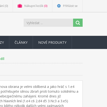
ání
(0)
Nákupní košík
(0)
Přihlásit se
ZY
ČLÁNKY
NOVÉ PRODUKTY
díl
ova obrana je velmi oblíbená a jako hráč s 1.e4
potřebujete silnou zbraň proti tomuto solidnímu a
nebezpečnému zahájení. Kromě dnes již
 hlavních linií (1.e4 c6 2.d4 d5 3.Nc3 a 3.e5)
pro bílého několik dalších velmi zajímavých