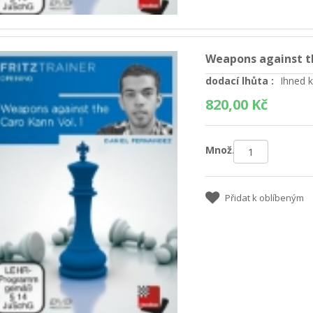
Weapons against th
dodací lhůta :
Ihned k
820,00 Kč
Množ.:
Přidat k oblíbeným