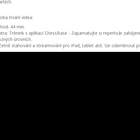
rtiích.
oba trvání videa:
 hod. 44 min.
xtra: Trénink s aplikací ChessBase - Zapamatujte si repertoár zahájení a
ůzných úrovních.
četně stahování a streamování pro iPad, tablet atd.: lze odemknout po