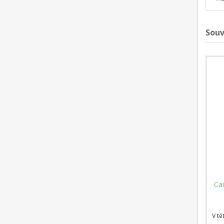
Souv
Boj proti Caro-Kannu s pokročilou
Ca
variantou
Caro-Kannova obrana je jednou z
V té