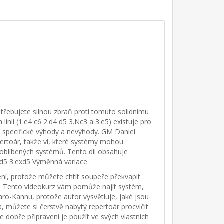
třebujete silnou zbraň proti tomuto solidnímu
nií (1.e4 c6 2.d4 d5 3.Nc3 a 3.e5) existuje pro
é specifické výhody a nevýhody. GM Daniel
pertoár, takže ví, které systémy mohou
 oblíbených systémů. Tento díl obsahuje
4 d5 3.exd5 Výměnná variace.
jení, protože můžete chtít soupeře překvapit
y. Tento videokurz vám pomůže najít systém,
ro-Kannu, protože autor vysvětluje, jaké jsou
, můžete si čerstvě nabytý repertoár procvičit
e dobře připraveni je použít ve svých vlastních