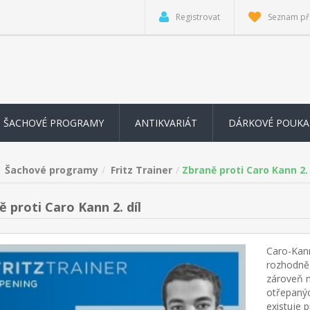
Registrovat
Seznam př
ŠACHOVÉ PROGRAMY
ANTIKVARIÁT
DÁRKOVÉ POUKA
Šachové programy
Fritz Trainer
Zbraně proti Caro Kann 2. 
 proti Caro Kann 2. díl
Caro-Kann
rozhodně 
zároveň 
otřepaných
existuje 