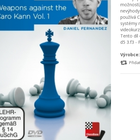
možností,
nevýhody.
používá C
systémy 
videokurz
Tento díl
d5 3.f3 -
Výrobce:
Přida