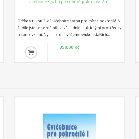
Učebnice šachu pro mírně pokročilé 2. díl
Držíte v rukou 2. díl Učebnice šachu pro mírně pokročilé. V
1. díle jste se seznámili se základními taktickými prostředky
a koncovkami. Nyní na to navážeme výukou dalších
důležitých fází šachové partii. Úvodních sedm kapitol je
350,00 Kč
věnováno zahájení. Zahájení je nejsložitější fází šachové
hry, neboť na šachovnici jsou takřka všechny figury a
možnosti obou stran jsou pro člověka nekonečné. Proto
není možné naučit se zahájení "našprtáním se" několika
variant. Vždyť již po třetím tahu bílého může vzniknout více
než milion různých pozic. I kdybychom 70% z nich
prohlásili za silně nepravděpodobné, pořád je počet
možných pozic a dalších rozvětvení tolik, že to přesahuje
možnosti lidské paměti. Proto je třeba pochopit zásady
zahájení a umět je automaticky uplatňovat v praxi.