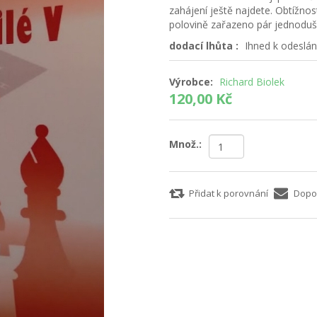
zahájení ještě najdete. Obtížno
polovině zařazeno pár jednodušš
dodací lhůta :
Ihned k odeslán
Výrobce:
Richard Biolek
120,00 Kč
Množ.:
Přidat k porovnání
Dopo