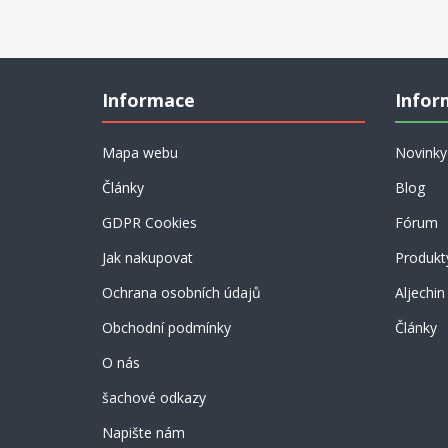
icím. V
jsou plné taktiky vás přesvědčí příklady 73-100.. V
se v
diagramech 101-136 se můžete zkusit vyrovnat našim
né je
dlouholetým reprezentantům, kterým tímto děkuji za jejich
ou -
příspěvek.
Informace
Infor
 si je jen
Mapa webu
Novinky
Články
Blog
GDPR Cookies
Fórum
Jak nakupovat
Produkt
Ochrana osobních údajů
Aljechin
Obchodní podmínky
Články
O nás
šachové odkazy
Napište nám