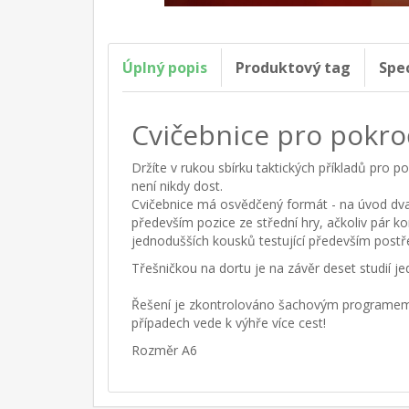
Úplný popis
Produktový tag
Spe
Cvičebnice pro pokroč
Držíte v rukou sbírku taktických příkladů pro po
není nikdy dost.
Cvičebnice má osvědčený formát - na úvod dvac
především pozice ze střední hry, ačkoliv pár k
jednodušších kousků testující především postř
Třešničkou na dortu je na závěr deset studií j
Řešení je zkontrolováno šachovým programem (ne
případech vede k výhře více cest!
Rozměr A6