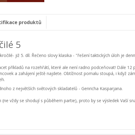
cifikace produktů
ilé 5
kročilé- již 5. díl. Řečeno slovy klasika - "řešení taktických úloh je d
et příkladů na rozehřátí, které ale není radno podceňovat! Dále 12 p
oncovek a zahájení ještě najdete. Obtížnost pomalu stoupá, i když zá
eh.
ednoho z největších světových skladatelů - Genricha Kasparjana.
 vždy se shodují s půběhem partie), proto by se výsledek Vaší snahy 