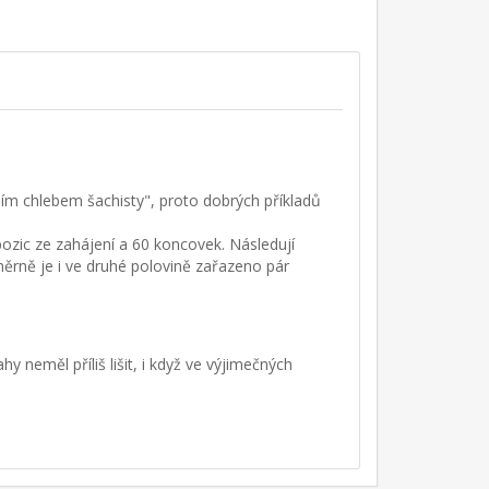
enním chlebem šachisty", proto dobrých příkladů
ozic ze zahájení a 60 koncovek. Následují
měrně je i ve druhé polovině zařazeno pár
neměl příliš lišit, i když ve výjimečných