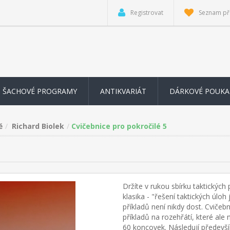
Registrovat
Seznam př
ŠACHOVÉ PROGRAMY
ANTIKVARIÁT
DÁRKOVÉ POUKA
ě
Richard Biolek
Cvičebnice pro pokročilé 5
Držíte v rukou sbírku taktických p
klasika - "řešení taktických úlo
příkladů není nikdy dost. Cviče
příkladů na rozehřátí, které ale
60 koncovek. Následují předevší