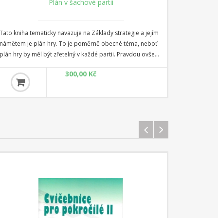
Plán v šachové partii
Tato kniha tematicky navazuje na Základy strategie a jejím
námětem je plán hry. To je poměrně obecné téma, neboť
plán hry by měl být zřetelný v každé partii. Pravdou ovšem
je, že méně zkušení hráči na to často zapomínají a tím trpí
300,00 Kč
kvalita jejich hry. Pln hry je tedy důležitý a my jsme již ve
Strategii popsali, jaké atributy pozice pomáhají stanovit
plán hry - je to především postavení krále a figur a
samozřejmě také pěšcová struktura.