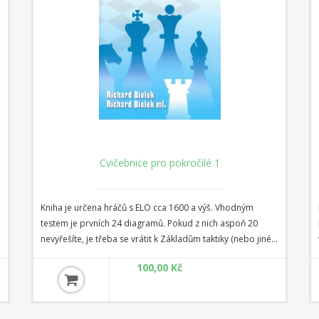
Cvičebnice pro pokročilé 2
Kniha je určena hráčům, kteří již základní kombinace řeší
bez problémů a mají ambice zdokonalit se v propočtu
variant (ELO cca 1600 a výš). Prvních dvacet příkladů je
"testovacích" - pokud je zvládnete bez větších obtíží,
100,00 Kč
můžete postupovat dále. Následuje 12 pozic ze zahájení,
které dokazují, že již od začátku je třeba hrát naplno.
Dalších 36 příkladů prověří Vaši schopnost orientace v
koncovkách. JE zde zařazeno i pár studií, které jsou