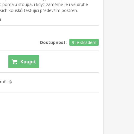
st pomalu stoupá, i když záměrně je i ve druhé
ích kousků testující především postřeh.
í
Dostupnost:
9 je skladem
Koupit
ručit @