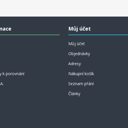
ideálním tréninkem přesného propočtu. Další příklady již
nejsou tematicky rozdělené, ale dá se říci, že obtížnost
pomalu roste. Na úplný závěr se můžete za odměnu
pokochat dvanácti klenoty největšího skladatele šachových
mace
Můj účet
úloh celé historie - Samuela Loyda.
Můj účet
Objednávky
Adresy
y k porovnání
Nákupní košík
 A.
Seznam přání
Články