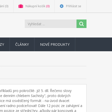
ání
(0)
Nákupní košík
(0)
Přihlásit se
ZY
ČLÁNKY
NOVÉ PRODUKTY
říkladů pro pokročilé- již 5. díl. Řečeno slovy
h je denním chlebem šachisty", proto dobrých
bnice má osvědčený formát - na úvod dvacet
 není radno podceňovat! Dále 12 pozic ze zahájení a
m pozice ze střední hry, ačkoliv pár koncovek a