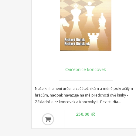
Cvičebnice pro pokročilé 1
kročilým
Kniha je určena hráčů s ELO cca 1600 a výš. Vhodným
nihy -
testem je prvních 24 diagramů. Pokud z nich aspoň 20
nevyřešíte, je třeba se vrátit k Základům taktiky (nebo jiné
 učebnice
učebnici). Dalších 20 příkladů (25-44) jsou úlohy sirského
100,00 Kč
je
mistra P. Stammy, který žil a tvořil v 18. století. Jeho úlohy
jprve
mají společný rys - bílý stojí před matovou hrozbou,
usit je
kterou může odvrátit jen okamžitým protiútokem. Příklady
%, je
45- 72 procvičují kombinční motivy v Sicilské. Že i koncovky