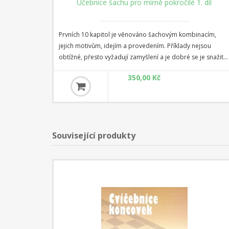
Učebnice šachu pro mírně pokročilé 1. díl
Prvních 10 kapitol je věnováno šachovým kombinacím,
jejich motivům, idejím a provedením. Příklady nejsou
obtížné, přesto vyžadují zamyšlení a je dobré se je snažit
pochopit. Druhá polovina knihy je věnována šachovým
350,00 Kč
koncovkám. Koncovky nejsou moc oblíbené, ale je
dokázáno, že kdo nedokáže úspěšně hrát pozice s
menším počtem figur, nemá šanci se zorientovat ve
složitých pozicích střední hry.
Související produkty