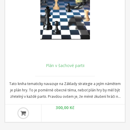
Plán v šachové partii
Tato kniha tematicky navazuje na Základy strategie a jejím námětem
je plán hry. To je poměrně obecné téma, neboť plán hry by měl být
zřetelný v každé partii. Pravdou ovšem je, že méně zkušení hráči na
to často zapomínají a tím trpí kvalita jejich hry. Pln hry je tedy důležitý
300,00 Kč
a my jsme již ve Strategii popsali, jaké atributy pozice pomáhají
stanovit plán hry - je to především postavení krále a figur a
samozřejmě také pěšcová struktura.