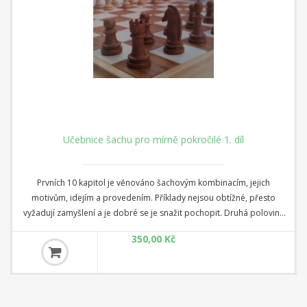
Učebnice šachu pro mírně pokročilé 1. díl
Prvních 10 kapitol je věnováno šachovým kombinacím, jejich
motivům, idejím a provedením. Příklady nejsou obtížné, přesto
vyžadují zamyšlení a je dobré se je snažit pochopit. Druhá polovina
knihy je věnována šachovým koncovkám. Koncovky nejsou moc
350,00 Kč
oblíbené, ale je dokázáno, že kdo nedokáže úspěšně hrát pozice s
menším počtem figur, nemá šanci se zorientovat ve složitých
pozicích střední hry.