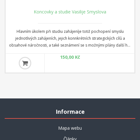
Koncovky a studie Vasilije Smyslova
Hlavním úkolem při studiu zahájeníje totiž pochopení smyslu
jednotlivých zahájeních, jejich konnkrétních strategických cílů a
obsahové náročnosti, a také seznámení se s možnými plány další hry
ve chvíli, kdy je dokončen vývin figur a teoretická fáze zahájení
150,00 Kč
prakticky končí. Zahájení je nutno studovat jako logický celek, tedy
nejen přesné pořadí úvodních tahů, ale také tvorbu trategických
plánů běžných pro dané zahájení a v neposlední řadě i seznámení s
typy koncovekm které v daném zahájení mohou nejčastěji vzniknout.
Informace
Mapa webu
Články