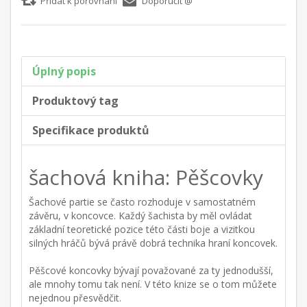
Přidat k porovnání
Doporučit @
Úplný popis
Produktový tag
Specifikace produktů
šachová kniha: Pěšcovky
Šachové partie se často rozhoduje v samostatném
závěru, v koncovce. Každý šachista by měl ovládat
základní teoretické pozice této části boje a vizitkou
silných hráčů bývá právě dobrá technika hraní koncovek.
Pěšcové koncovky bývají považované za ty jednodušší,
ale mnohy tomu tak není. V této knize se o tom můžete
nejednou přesvědčit.