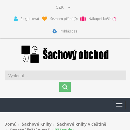
Registrovat
Seznam přání
(0)
Nákupní košík
(0)
Přihlásit se
Toggl
navig
Domů
Šachové Knihy
Šachové knihy v češtině
Ostatní čeští autoři
Pěšcovky