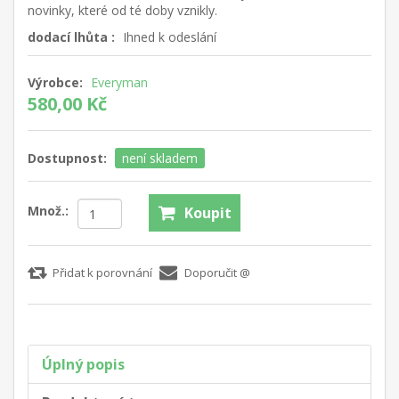
novinky, které od té doby vznikly.
dodací lhůta :
Ihned k odeslání
Výrobce:
Everyman
580,00 Kč
Dostupnost:
není skladem
Množ.:
Koupit
Přidat k porovnání
Doporučit @
Úplný popis