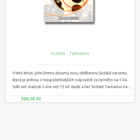
Sicilská - Taimanov
V této knize, John Emms zkoumá svou oblíbenou Sicilská variantu,
která je jednou z nejspolehlivějších odpovědí za černého na 1 E4.
Sdílí své znalosti z více než 15 let studií a her Sicilské Taimanov na
úrovni velmistra, zkoumá zahájení z obou stran šachovnice a nabízí
580,00 Kč
odpovědi na všechny klíčové otázky.