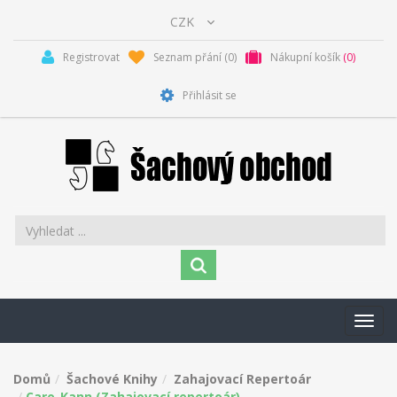
Registrovat
Seznam přání
(0)
Nákupní košík
(0)
Přihlásit se
Toggl
navig
Domů
Šachové Knihy
Zahajovací Repertoár
Caro-Kann (Zahajovací repertoár)