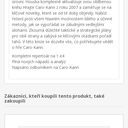
úrovni. Houska komplexně aktualizuje svou oblíbenou
knihu Hrajte Caro-Kann z roku 2007 a zaměřuje se na
klíčové novinky, které se od té doby objevily. Nabízí
řešení proti všem hlavním možnostem bílého a účinné
metody, jak se vypořádat se záludnými vedlejšími
úlohami. Zkoumá důležité taktické a strategické plány
pro obě strany a zabývá se klíčovými otázkami pořadí
tahů. V této knize se dozvíte vše, co potřebujete vědět
o hře Caro-Kann.
Kompletní repertoár na 1 e4
Plná nových nápadů a analýz
Napsáno odborníkem na Caro-Kann
Zákazníci, kteří koupili tento produkt, také
zakoupili